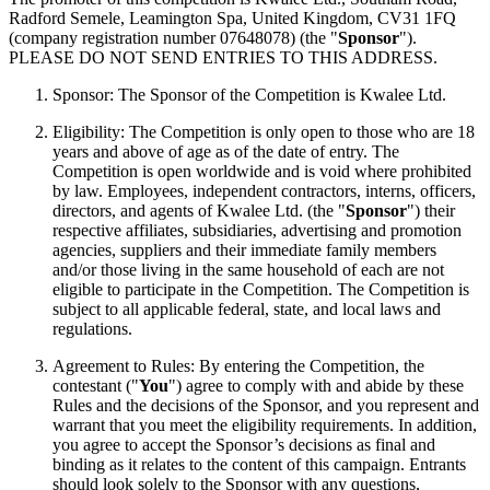
Radford Semele, Leamington Spa, United Kingdom, CV31 1FQ
(company registration number 07648078) (the "
Sponsor
").
PLEASE DO NOT SEND ENTRIES TO THIS ADDRESS.
Sponsor: The Sponsor of the Competition is Kwalee Ltd.
Eligibility: The Competition is only open to those who are 18
years and above of age as of the date of entry. The
Competition is open worldwide and is void where prohibited
by law. Employees, independent contractors, interns, officers,
directors, and agents of Kwalee Ltd. (the "
Sponsor
") their
respective affiliates, subsidiaries, advertising and promotion
agencies, suppliers and their immediate family members
and/or those living in the same household of each are not
eligible to participate in the Competition. The Competition is
subject to all applicable federal, state, and local laws and
regulations.
Agreement to Rules: By entering the Competition, the
contestant ("
You
") agree to comply with and abide by these
Rules and the decisions of the Sponsor, and you represent and
warrant that you meet the eligibility requirements. In addition,
you agree to accept the Sponsor’s decisions as final and
binding as it relates to the content of this campaign. Entrants
should look solely to the Sponsor with any questions,