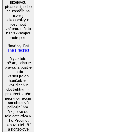
pixelovou
přesností, nebo
se zaměřit na
rozvoj
ekonomiky a
rozvinout
vašemu město
na vzkvétající
metropoli.
Nové vydání
The Precinct
Vyčistěte
město, odhalte
pravdu a pusťte
se do
vzrušujících
honiček ve
vozidlech v
destruktivním
prostředí v této
neon-noir akční
sandboxové
policejní hře.
Vžijte se do
role detektiva v
The Precinct,
okouzlující PC
a konzolové