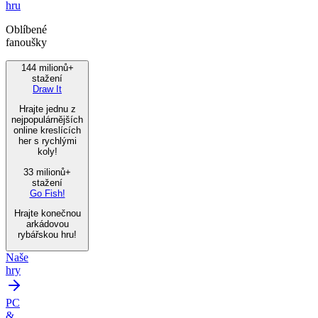
hru
Oblíbené
fanoušky
144 milionů+
stažení
Draw It
Hrajte jednu z
nejpopulárnějších
online kreslících
her s rychlými
koly!
33 milionů+
stažení
Go Fish!
Hrajte konečnou
arkádovou
rybářskou hru!
Naše
hry
PC
&