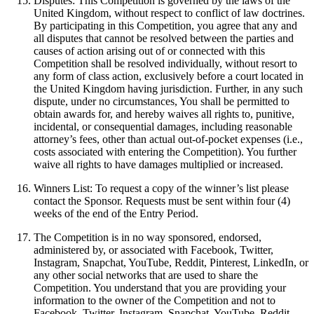
Disputes: This Competition is governed by the laws of the
United Kingdom, without respect to conflict of law doctrines.
By participating in this Competition, you agree that any and
all disputes that cannot be resolved between the parties and
causes of action arising out of or connected with this
Competition shall be resolved individually, without resort to
any form of class action, exclusively before a court located in
the United Kingdom having jurisdiction. Further, in any such
dispute, under no circumstances, You shall be permitted to
obtain awards for, and hereby waives all rights to, punitive,
incidental, or consequential damages, including reasonable
attorney’s fees, other than actual out-of-pocket expenses (i.e.,
costs associated with entering the Competition). You further
waive all rights to have damages multiplied or increased.
Winners List: To request a copy of the winner’s list please
contact the Sponsor. Requests must be sent within four (4)
weeks of the end of the Entry Period.
The Competition is in no way sponsored, endorsed,
administered by, or associated with Facebook, Twitter,
Instagram, Snapchat, YouTube, Reddit, Pinterest, LinkedIn, or
any other social networks that are used to share the
Competition. You understand that you are providing your
information to the owner of the Competition and not to
Facebook, Twitter, Instagram, Snapchat, YouTube, Reddit,