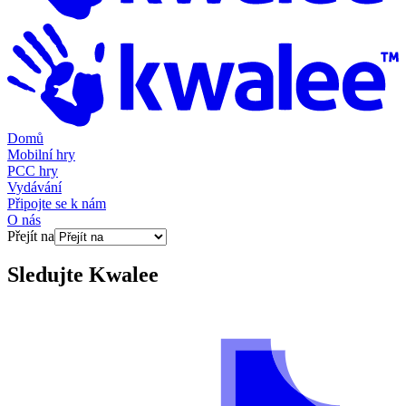
Domů
Mobilní hry
PCC hry
Vydávání
Připojte se k nám
O nás
Přejít na
Sledujte
Kwalee