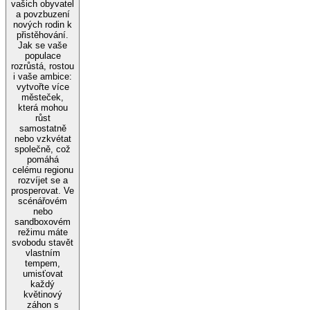
vašich obyvatel
a povzbuzení
nových rodin k
přistěhování.
Jak se vaše
populace
rozrůstá, rostou
i vaše ambice:
vytvořte více
městeček,
která mohou
růst
samostatně
nebo vzkvétat
společně, což
pomáhá
celému regionu
rozvíjet se a
prosperovat. Ve
scénářovém
nebo
sandboxovém
režimu máte
svobodu stavět
vlastním
tempem,
umisťovat
každý
květinový
záhon s