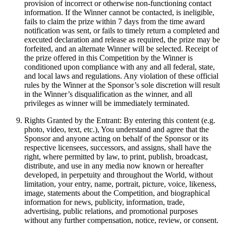
provision of incorrect or otherwise non-functioning contact
information. If the Winner cannot be contacted, is ineligible,
fails to claim the prize within 7 days from the time award
notification was sent, or fails to timely return a completed and
executed declaration and release as required, the prize may be
forfeited, and an alternate Winner will be selected. Receipt of
the prize offered in this Competition by the Winner is
conditioned upon compliance with any and all federal, state,
and local laws and regulations. Any violation of these official
rules by the Winner at the Sponsor’s sole discretion will result
in the Winner’s disqualification as the winner, and all
privileges as winner will be immediately terminated.
Rights Granted by the Entrant: By entering this content (e.g.
photo, video, text, etc.), You understand and agree that the
Sponsor and anyone acting on behalf of the Sponsor or its
respective licensees, successors, and assigns, shall have the
right, where permitted by law, to print, publish, broadcast,
distribute, and use in any media now known or hereafter
developed, in perpetuity and throughout the World, without
limitation, your entry, name, portrait, picture, voice, likeness,
image, statements about the Competition, and biographical
information for news, publicity, information, trade,
advertising, public relations, and promotional purposes
without any further compensation, notice, review, or consent.