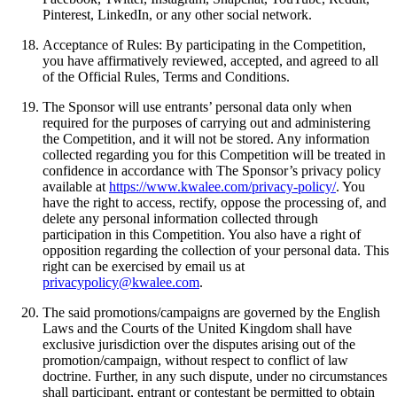
Pinterest, LinkedIn, or any other social network.
Acceptance of Rules: By participating in the Competition,
you have affirmatively reviewed, accepted, and agreed to all
of the Official Rules, Terms and Conditions.
The Sponsor will use entrants’ personal data only when
required for the purposes of carrying out and administering
the Competition, and it will not be stored. Any information
collected regarding you for this Competition will be treated in
confidence in accordance with The Sponsor’s privacy policy
available at
https://www.kwalee.com/privacy-policy/
. You
have the right to access, rectify, oppose the processing of, and
delete any personal information collected through
participation in this Competition. You also have a right of
opposition regarding the collection of your personal data. This
right can be exercised by email us at
privacypolicy@kwalee.com
.
The said promotions/campaigns are governed by the English
Laws and the Courts of the United Kingdom shall have
exclusive jurisdiction over the disputes arising out of the
promotion/campaign, without respect to conflict of law
doctrine. Further, in any such dispute, under no circumstances
shall participant, entrant or contestant be permitted to obtain