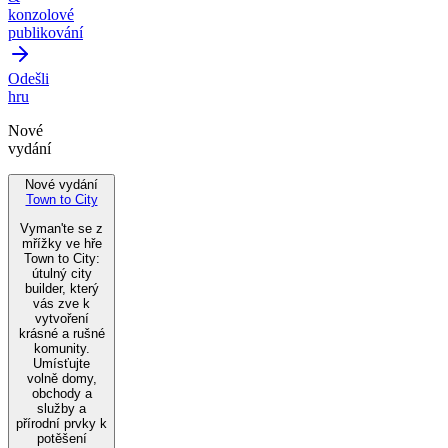
konzolové
publikování
Odešli
hru
Nové
vydání
Nové vydání
Town to City
Vyman'te se z
mřížky ve hře
Town to City:
útulný city
builder, který
vás zve k
vytvoření
krásné a rušné
komunity.
Umísťujte
volně domy,
obchody a
služby a
přírodní prvky k
potěšení