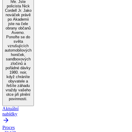
hře. Jste
policista Nick
Cordell Jr. Jako
nováček právě
po Akademii
jste na čele
obrany občanů
Averno.
Ponořte se do
světa
vzrušujících
automobilových
honiček,
sandboxových
zločinů a
pořádné dávky
1980. noir,
když chráníte
obyvatele a
řešíte záhadu
vraždy vašeho
otce při plnění
povinnosti.
Aktuální
nabídky
Proces