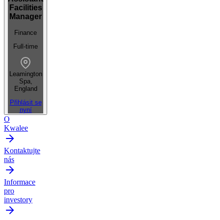
Facilities
Manager
Finance
Full-time
Leamington
Spa,
England
Přihlásit se
nyní
O
Kwalee
Kontaktujte
nás
Informace
pro
investory