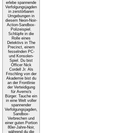
erlebe spannende
Verfolgungsjagden
in zerstörbaren
Umgebungen in
diesem Neon-Noir-
Action-Sandbox-
Polizeispiel.
Schlüpfe in die
Rolle eines
Detektivs in The
Precinct, einem
fesselnden PC-
und Konsolen-
Spiel. Du bist
Officer Nick
Cordell Jr. Als
Frischling von der
Akademie bist du
an der Frontlinie
der Verteidigung
für Averno's
Bürger. Tauche ein
in eine Welt voller
spannender
Verfolgungsjagden,
Sandbox-
Verbrechen und
einer guten Portion
80er-Jahre-Noir,
während du die