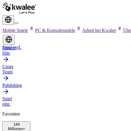
Mobile Spiele
PC & Konsolenspiele
Arbeit bei Kwalee
Übe
Spiel verf.
Unsere
Hits
Unser
Team
Publishing
Spiel
einr.
Favoriten
144
Millionen+