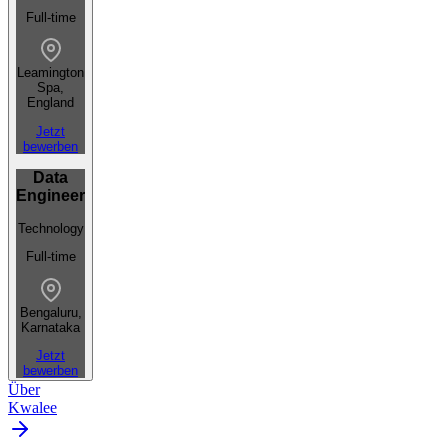
Full-time
Leamington
Spa,
England
Jetzt
bewerben
Data
Engineer
Technology
Full-time
Bengaluru,
Karnataka
Jetzt
bewerben
Über
Kwalee