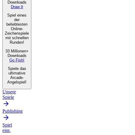
Downloads
Draw It
Spiel eines
der
beliebtesten
Online-
Zeichenspiele
mit schnellen
Runden!
33 Millionen+
Downloads
Go Fish!
Spiele das
ultimative
Arcade-
Angelspiel!
Unsere
Spiele
Publishing
Spiel
einr.