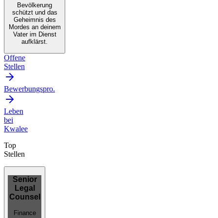
Bevölkerung
schützt und das
Geheimnis des
Mordes an deinem
Vater im Dienst
aufklärst.
Offene
Stellen
Bewerbungspro.
Leben
bei
Kwalee
Top
Stellen
Senior
Legal
Counsel
Finance