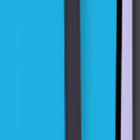
4.3
★