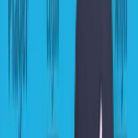
Παίξτε το
απόλυτο
παιχνίδι
ψαρέματος
arcade!
Τα
Παιχνίδια
μας
Έκδοση
PC
&
Κονσόλας
Υποβολή
Παιχνιδιού
Νέες
Κυκλοφορίες
Νέα Κυκλοφορία
Town to City
Απελευθερωθείτε