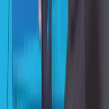
ένας κόσμος από υπέροχα πράγματα εκεί έξω. Μπορείτε να τα
αγοράσετε όλα;
Σχεδιάστε τον ένοχο
Χρησιμοποιήστε πολλαπλά χρώματα για να σχεδιάσετε τον ένοχο
και να αναδείξετε τις χαρακτηριστικές του ιδιότητες.
Αντιμετωπίστε ενδιαφέρουσες προκλήσεις
Προχωρήστε σε κάθε επίπεδο, προσφέροντας μια νέα πρόκληση
με καλά ισορροπημένη δυσκολία.
Γνωρίστε ενδιαφέροντες χαρακτήρες
Κάθε ένοχος είναι διαφορετικός! Θα σχεδιάσετε μια σειρά από
άλλους περίεργους και ζωηρούς χαρακτήρες.
Σχεδιάστε και αναγνωρίστε τον αληθινό ένοχο
σε αυτό το
παιχνίδι σκίτσων για το πιάσιμο εγκληματιών!