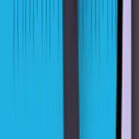
Draw It
Παίξτε ένα από τα πιο δημοφιλή διαδικτυακά παιχνίδια ζωγραφικής
με γύρους γρήγορων ρυθμών!