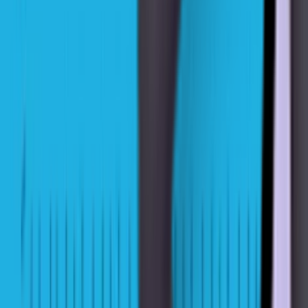
4.3
★
144 εκατομμύρια+ Λήψεις