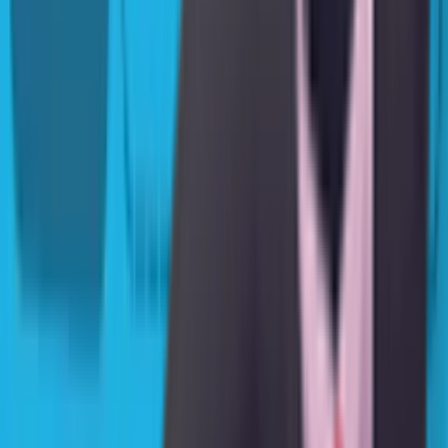
4.6
★