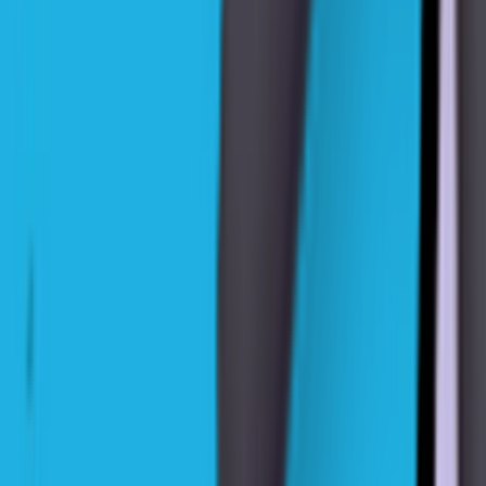
4.4
★