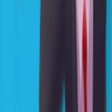
4.5
★