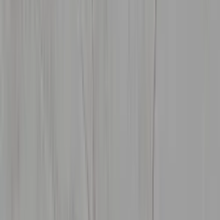
Υποβολή
του
Παιχνιδιού
σας
Αγαπημένα
των
Φαν
144
εκατομμύρια+
Λήψεις
Draw It
Παίξτε ένα
από τα πιο
δημοφιλή
διαδικτυακά
παιχνίδια
ζωγραφικής
με γύρους
γρήγορων
ρυθμών!
33
εκατομμύρια+
Λήψεις
Go Fish!