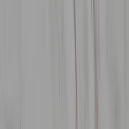
Διαδικασία
Αίτησης
Η
Ζωή
στο
Kwalee
Προβεβλημένες
Θέσεις
Senior
Legal
Counsel
Finance
Full-time
Leamington
Spa,
England
Κάντε