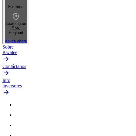
Full-time
Leamington
Spa,
England
Aplica ahora
Sobre
Kwalee
Contáctanos
Info
inversores