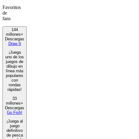
Favoritos
de
fans
144
millones+
Descargas
Draw It
¡Juega
uno de los
juegos de
dibujo en
línea más
populares
con
rondas
rápidas!
33
millones+
Descargas
Go Fish!
¡Juega al
juego
definitivo
de pesca