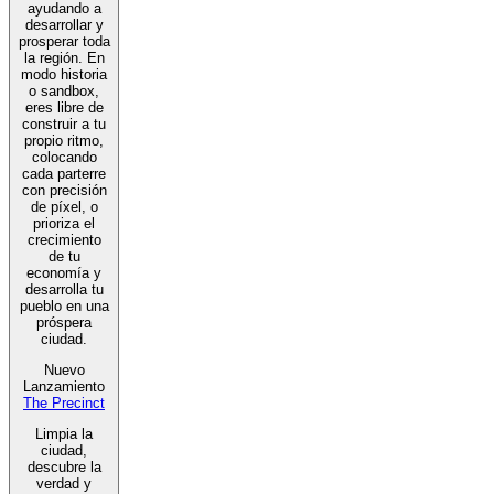
ayudando a
desarrollar y
prosperar toda
la región. En
modo historia
o sandbox,
eres libre de
construir a tu
propio ritmo,
colocando
cada parterre
con precisión
de píxel, o
prioriza el
crecimiento
de tu
economía y
desarrolla tu
pueblo en una
próspera
ciudad.
Nuevo
Lanzamiento
The Precinct
Limpia la
ciudad,
descubre la
verdad y