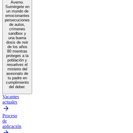
Averno.
Sumérgete en
un mundo de
emocionantes
persecuciones
de autos,
crímenes
sandbox y
una buena
dosis de noir
de los años
80 mientras
proteges a la
población y
resuelves el
misterio del
asesinato de
tu padre en
cumplimiento
del deber.
Vacantes
actuales
Proceso
de
aplicación