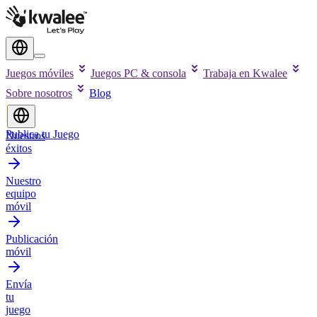
Juegos móviles
Juegos PC & consola
Trabaja en Kwalee
Sobre nosotros
Blog
Publica tu Juego
Nuestros
éxitos
Nuestro
equipo
móvil
Publicación
móvil
Envía
tu
juego