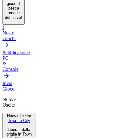
gioco di
pesca
arcade
definitivo!
I
Nostri
Giochi
Pubblicazione
PC
&
Console
Invia
Gioco
Nuove
Uscite
Nuova Uscita
Town to City
Liberati dalla
griglia in Town