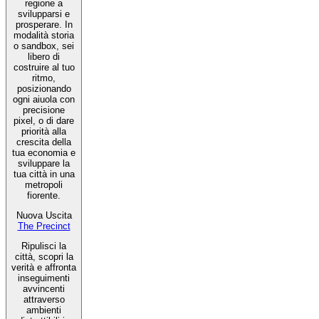
regione a
svilupparsi e
prosperare. In
modalità storia
o sandbox, sei
libero di
costruire al tuo
ritmo,
posizionando
ogni aiuola con
precisione
pixel, o di dare
priorità alla
crescita della
tua economia e
sviluppare la
tua città in una
metropoli
fiorente.
Nuova Uscita
The Precinct
Ripulisci la
città, scopri la
verità e affronta
inseguimenti
avvincenti
attraverso
ambienti