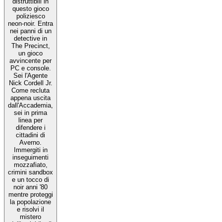
distruttibili in
questo gioco
poliziesco
neon-noir. Entra
nei panni di un
detective in
The Precinct,
un gioco
avvincente per
PC e console.
Sei l'Agente
Nick Cordell Jr.
Come recluta
appena uscita
dall'Accademia,
sei in prima
linea per
difendere i
cittadini di
Averno.
Immergiti in
inseguimenti
mozzafiato,
crimini sandbox
e un tocco di
noir anni '80
mentre proteggi
la popolazione
e risolvi il
mistero