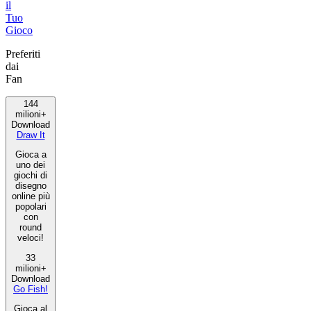
il
Tuo
Gioco
Preferiti
dai
Fan
144
milioni+
Download
Draw It
Gioca a
uno dei
giochi di
disegno
online più
popolari
con
round
veloci!
33
milioni+
Download
Go Fish!
Gioca al