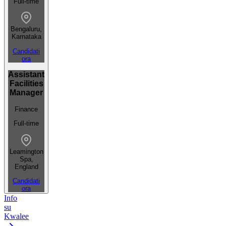
Full-time
Bengaluru,
Karnataka
Candidati
ora
Assistant
Facilities
Manager
Finance
Full-time
Leamington
Spa,
England
Candidati
ora
Info
su
Kwalee