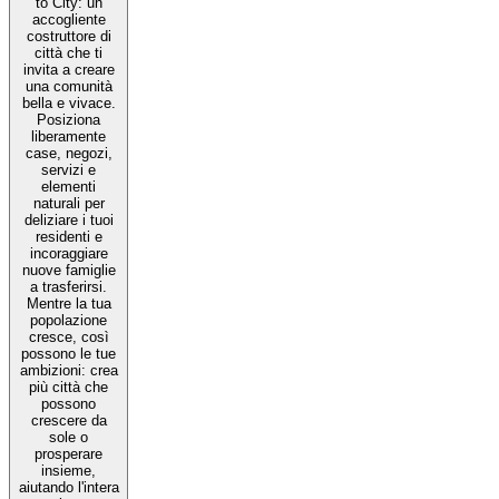
to City: un
accogliente
costruttore di
città che ti
invita a creare
una comunità
bella e vivace.
Posiziona
liberamente
case, negozi,
servizi e
elementi
naturali per
deliziare i tuoi
residenti e
incoraggiare
nuove famiglie
a trasferirsi.
Mentre la tua
popolazione
cresce, così
possono le tue
ambizioni: crea
più città che
possono
crescere da
sole o
prosperare
insieme,
aiutando l'intera