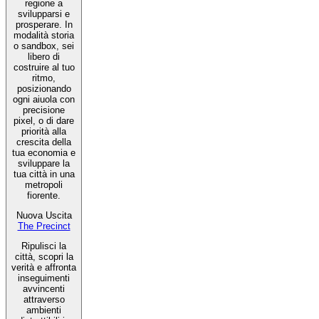
regione a
svilupparsi e
prosperare. In
modalità storia
o sandbox, sei
libero di
costruire al tuo
ritmo,
posizionando
ogni aiuola con
precisione
pixel, o di dare
priorità alla
crescita della
tua economia e
sviluppare la
tua città in una
metropoli
fiorente.
Nuova Uscita
The Precinct
Ripulisci la
città, scopri la
verità e affronta
inseguimenti
avvincenti
attraverso
ambienti