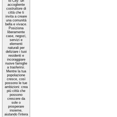
to City: un
accogliente
costruttore di
città che ti
invita a creare
una comunità
bella e vivace.
Posiziona
liberamente
case, negozi,
servizi e
elementi
naturali per
deliziare i tuoi
residenti e
incoraggiare
nuove famiglie
a trasferirsi.
Mentre la tua
popolazione
cresce, così
possono le tue
ambizioni: crea
più città che
possono
crescere da
sole o
prosperare
insieme,
aiutando l'intera