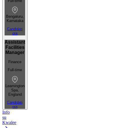
Full-time
Bengaluru,
Karnataka
Candidati
ora
Assistant
Facilities
Manager
Finance
Full-time
Leamington
Spa,
England
Candidati
ora
Info
su
Kwalee