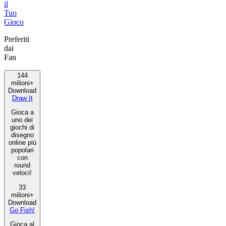
il
Tuo
Gioco
Preferiti
dai
Fan
144
milioni+
Download
Draw It
Gioca a
uno dei
giochi di
disegno
online più
popolari
con
round
veloci!
33
milioni+
Download
Go Fish!
Gioca al