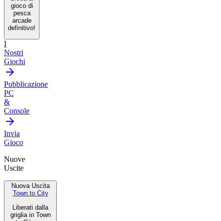
gioco di
pesca
arcade
definitivo!
I
Nostri
Giochi
Pubblicazione
PC
&
Console
Invia
Gioco
Nuove
Uscite
Nuova Uscita
Town to City
Liberati dalla
griglia in Town