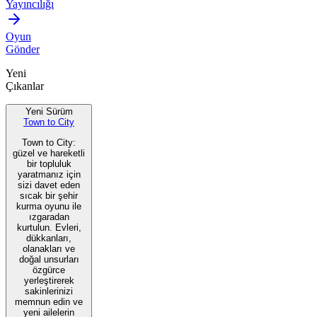
Yayıncılığı
Oyun
Gönder
Yeni
Çıkanlar
Yeni Sürüm
Town to City
Town to City:
güzel ve hareketli
bir topluluk
yaratmanız için
sizi davet eden
sıcak bir şehir
kurma oyunu ile
ızgaradan
kurtulun. Evleri,
dükkanları,
olanakları ve
doğal unsurları
özgürce
yerleştirerek
sakinlerinizi
memnun edin ve
yeni ailelerin