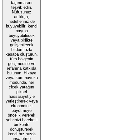
taşınmasını
teşvik edin.
Nüfusunuz
arttıkça,
hedefleriniz de
büyüyebilir: kendi
başına
büyüyebilecek
veya birlikte
gelişebilecek
birden fazla
kasaba oluşturun,
tüm bölgenin
gelişmesine ve
refahına katkıda
bulunun. Hikaye
veya kum havuzu
modunda, her
çiçek yatağını
piksel
hassasiyetiyle
yerleştirerek veya
ekonominizi
büyütmeye
öncelik vererek
şehrinizi hareketli
bir kente
dönüştürerek
kendi hızınızda
inşa etme