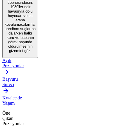
cephesindesin.
1980'ler noir
havasıyla dolu
heyecan verici
araba
kovalamacalarına,
sandbox suçlarına
dalarken halkı
koru ve babanın
görev başında
öldürülmesinin
gizemini çöz.
Açık
Pozisyonlar
Başvuru
Süreci
Kwalee'de
Yaşam
Öne
Çıkan
Pozisyonlar