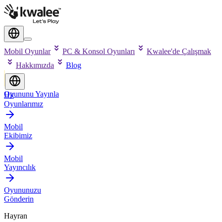
Mobil Oyunlar
PC & Konsol Oyunları
Kwalee'de Çalışmak
Hakkımızda
Blog
Oyununu Yayınla
Hit
Oyunlarımız
Mobil
Ekibimiz
Mobil
Yayıncılık
Oyununuzu
Gönderin
Hayran