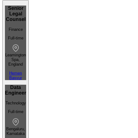
Senior
Legal
Counsel
Finance
Full-time
Leamington
Spa,
England
Hemen
Başvur
Data
Engineer
Technology
Full-time
Bengaluru,
Karnataka