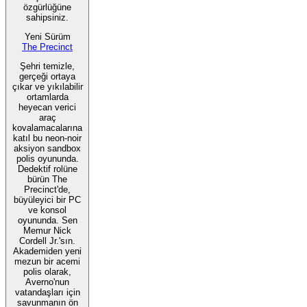
özgürlüğüne
sahipsiniz.
Yeni Sürüm
The Precinct
Şehri temizle,
gerçeği ortaya
çıkar ve yıkılabilir
ortamlarda
heyecan verici
araç
kovalamacalarına
katıl bu neon-noir
aksiyon sandbox
polis oyununda.
Dedektif rolüne
bürün The
Precinct'de,
büyüleyici bir PC
ve konsol
oyununda. Sen
Memur Nick
Cordell Jr.'sın.
Akademiden yeni
mezun bir acemi
polis olarak,
Averno'nun
vatandaşları için
savunmanın ön