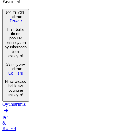
Favorileri
144 milyon+
İndirme
Draw It
Hızlı turlar
ile en
popüler
online çizim
oyunlarından
birini
oynayın!
33 milyon+
İndirme
Go Fish!
Nihai arcade
balık avı
oyununu
oynayın!
Oyunlarımız
PC
&
Konsol