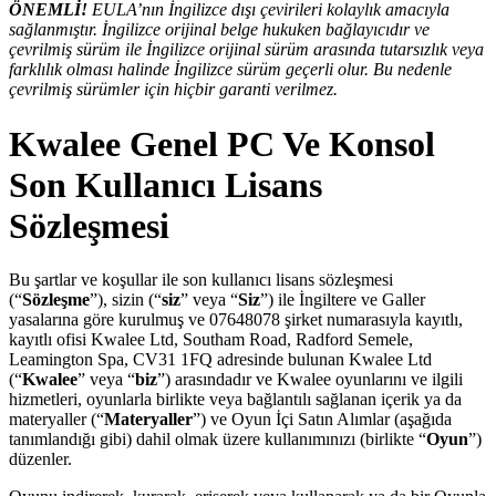
ÖNEMLİ!
EULA’nın İngilizce dışı çevirileri kolaylık amacıyla
sağlanmıştır. İngilizce orijinal belge hukuken bağlayıcıdır ve
çevrilmiş sürüm ile İngilizce orijinal sürüm arasında tutarsızlık veya
farklılık olması halinde İngilizce sürüm geçerli olur. Bu nedenle
çevrilmiş sürümler için hiçbir garanti verilmez.
Kwalee Genel PC Ve Konsol
Son Kullanıcı Lisans
Sözleşmesi
Bu şartlar ve koşullar ile son kullanıcı lisans sözleşmesi
(“
Sözleşme
”), sizin (“
siz
” veya “
Siz
”) ile İngiltere ve Galler
yasalarına göre kurulmuş ve 07648078 şirket numarasıyla kayıtlı,
kayıtlı ofisi Kwalee Ltd, Southam Road, Radford Semele,
Leamington Spa, CV31 1FQ adresinde bulunan Kwalee Ltd
(“
Kwalee
” veya “
biz
”) arasındadır ve Kwalee oyunlarını ve ilgili
hizmetleri, oyunlarla birlikte veya bağlantılı sağlanan içerik ya da
materyaller (“
Materyaller
”) ve Oyun İçi Satın Alımlar (aşağıda
tanımlandığı gibi) dahil olmak üzere kullanımınızı (birlikte “
Oyun
”)
düzenler.