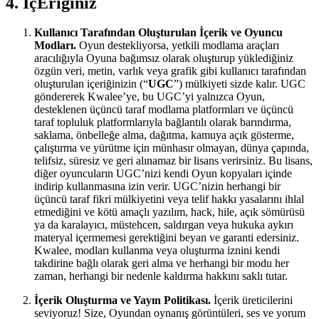
4. İçEriğiniz
Kullanıcı Tarafından Oluşturulan İçerik ve Oyuncu
Modları.
Oyun destekliyorsa, yetkili modlama araçları
aracılığıyla Oyuna bağımsız olarak oluşturup yüklediğiniz
özgün veri, metin, varlık veya grafik gibi kullanıcı tarafından
oluşturulan içeriğinizin (“
UGC
”) mülkiyeti sizde kalır. UGC
göndererek Kwalee’ye, bu UGC’yi yalnızca Oyun,
desteklenen üçüncü taraf modlama platformları ve üçüncü
taraf topluluk platformlarıyla bağlantılı olarak barındırma,
saklama, önbelleğe alma, dağıtma, kamuya açık gösterme,
çalıştırma ve yürütme için münhasır olmayan, dünya çapında,
telifsiz, süresiz ve geri alınamaz bir lisans verirsiniz. Bu lisans,
diğer oyuncuların UGC’nizi kendi Oyun kopyaları içinde
indirip kullanmasına izin verir. UGC’nizin herhangi bir
üçüncü taraf fikri mülkiyetini veya telif hakkı yasalarını ihlal
etmediğini ve kötü amaçlı yazılım, hack, hile, açık sömürüsü
ya da karalayıcı, müstehcen, saldırgan veya hukuka aykırı
materyal içermemesi gerektiğini beyan ve garanti edersiniz.
Kwalee, modları kullanma veya oluşturma iznini kendi
takdirine bağlı olarak geri alma ve herhangi bir modu her
zaman, herhangi bir nedenle kaldırma hakkını saklı tutar.
İçerik Oluşturma ve Yayın Politikası.
İçerik üreticilerini
seviyoruz! Size, Oyundan oynanış görüntüleri, ses ve yorum