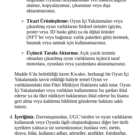
alamaz, kopyalayamaz, çıkaramaz veya dışa
aktaramazsınız.
Ticari Ürünleştirme:
Oyun İçi Yakalamaları veya
çıkarılmış oyun varlıklarını fiziksel ürünler (giyim,
poster veya 3D baskı gibi) ya da dijital ürünler
(NFT’ler veya bağımsız varlık paketleri gibi) üretmek,
basmak veya satmak için kullanamazsınız.
Üçüncü Tarafa Aktarma:
Açık yazılı iznimiz
olmadan çıkarılmış oyun varlıklarını üçüncü taraf
motorlara, oyunlara veya yazılımlara aktaramazsınız.
Madde 6’da belirtildiği üzere Kwalee, herhangi bir Oyun İçi
Yakalamada tasvir edildiği haliyle temel Oyun ve
varlıklarındaki tüm Fikri Mülkiyet Haklarını saklı tutar. Oyun
İçi Yakalamaları veya varlıkları kullanımınız bu şartları ihlal
ederse ya da fikri mülkiyet haklarımızı ihlal ederse bu lisansı
geri alma veya kaldırma bildirimi gönderme hakkını saklı
tutarız.
İçeriğiniz.
Davranışınızdan, UGC’nizden ve oyun varlıklarını
kullanarak veya Oyunla ilgili oluşturduğunuz diğer her türlü
içerikten yalnızca siz sorumlusunuz; bunlara veri, metin,
dosya, bilgi, kullanıcı adları, görseller, grafikler, fotoğraflar,