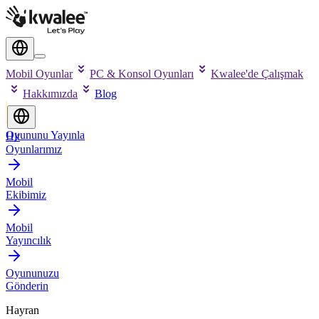
Mobil Oyunlar
PC & Konsol Oyunları
Kwalee'de Çalışmak
Hakkımızda
Blog
Oyununu Yayınla
Hit
Oyunlarımız
Mobil
Ekibimiz
Mobil
Yayıncılık
Oyununuzu
Gönderin
Hayran