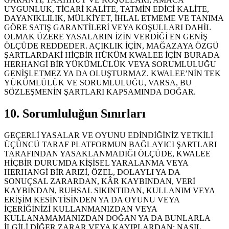
UYGUNLUK, TİCARİ KALİTE, TATMİN EDİCİ KALİTE,
DAYANIKLILIK, MÜLKİYET, İHLAL ETMEME VE TANIMA
GÖRE SATIŞ GARANTİLERİ VEYA KOŞULLARI DAHİL
OLMAK ÜZERE YASALARIN İZİN VERDİĞİ EN GENİŞ
ÖLÇÜDE REDDEDER. AÇIKLIK İÇİN, MAĞAZAYA ÖZGÜ
ŞARTLARDAKİ HİÇBİR HÜKÜM KWALEE İÇİN BURADA
HERHANGİ BİR YÜKÜMLÜLÜK VEYA SORUMLULUĞU
GENİŞLETMEZ YA DA OLUŞTURMAZ. KWALEE’NİN TEK
YÜKÜMLÜLÜK VE SORUMLULUĞU, VARSA, BU
SÖZLEŞMENİN ŞARTLARI KAPSAMINDA DOĞAR.
10. Sorumluluğun Sınırları
GEÇERLİ YASALAR VE OYUNU EDİNDİĞİNİZ YETKİLİ
ÜÇÜNCÜ TARAF PLATFORMUN BAĞLAYICI ŞARTLARI
TARAFINDAN YASAKLANMADIĞI ÖLÇÜDE, KWALEE
HİÇBİR DURUMDA KİŞİSEL YARALANMA VEYA
HERHANGİ BİR ARIZİ, ÖZEL, DOLAYLI YA DA
SONUÇSAL ZARARDAN, KÂR KAYBINDAN, VERİ
KAYBINDAN, RUHSAL SIKINTIDAN, KULLANIM VEYA
ERİŞİM KESİNTİSİNDEN YA DA OYUNU VEYA
İÇERİĞİNİZİ KULLANMANIZDAN VEYA
KULLANAMAMANIZDAN DOĞAN YA DA BUNLARLA
İLGİLİ DİĞER ZARAR VEYA KAYIPLARDAN; NASIL