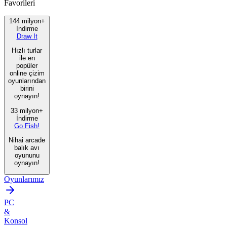
Favorileri
144 milyon+
İndirme
Draw It
Hızlı turlar
ile en
popüler
online çizim
oyunlarından
birini
oynayın!
33 milyon+
İndirme
Go Fish!
Nihai arcade
balık avı
oyununu
oynayın!
Oyunlarımız
PC
&
Konsol