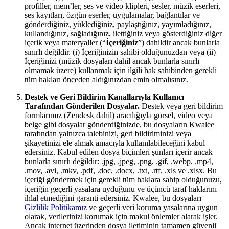
profiller, mem’ler, ses ve video klipleri, sesler, müzik eserleri,
ses kayıtları, özgün eserler, uygulamalar, bağlantılar ve
gönderdiğiniz, yüklediğiniz, paylaştığınız, yayımladığınız,
kullandığınız, sağladığınız, ilettiğiniz veya gösterdiğiniz diğer
içerik veya materyaller (“
İçeriğiniz
”) dahildir ancak bunlarla
sınırlı değildir. (i) İçeriğinizin sahibi olduğunuzdan veya (ii)
İçeriğinizi (müzik dosyaları dahil ancak bunlarla sınırlı
olmamak üzere) kullanmak için ilgili hak sahibinden gerekli
tüm hakları önceden aldığınızdan emin olmalısınız.
Destek ve Geri Bildirim Kanallarıyla Kullanıcı
Tarafından Gönderilen Dosyalar.
Destek veya geri bildirim
formlarımız (Zendesk dahil) aracılığıyla görsel, video veya
belge gibi dosyalar gönderdiğinizde, bu dosyaların Kwalee
tarafından yalnızca talebinizi, geri bildiriminizi veya
şikayetinizi ele almak amacıyla kullanılabileceğini kabul
edersiniz. Kabul edilen dosya biçimleri şunları içerir ancak
bunlarla sınırlı değildir: .jpg, .jpeg, .png, .gif, .webp, .mp4,
.mov, .avi, .mkv, .pdf, .doc, .docx, .txt, .rtf, .xls ve .xlsx. Bu
içeriği göndermek için gerekli tüm haklara sahip olduğunuzu,
içeriğin geçerli yasalara uyduğunu ve üçüncü taraf haklarını
ihlal etmediğini garanti edersiniz. Kwalee, bu dosyaları
Gizlilik Politikamız
ve geçerli veri koruma yasalarına uygun
olarak, verilerinizi korumak için makul önlemler alarak işler.
Ancak internet üzerinden dosya iletiminin tamamen güvenli