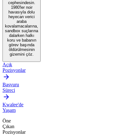
cephesindesin.
1980'ler noir
havasıyla dolu
heyecan verici
araba
kovalamacalarına,
sandbox suçlarına
dalarken halkı
koru ve babanın
görev başında
öldürülmesinin
gizemini çöz.
Açık
Pozisyonlar
Başvuru
Süreci
Kwalee'de
Yaşam
Öne
Çıkan
Pozisyonlar