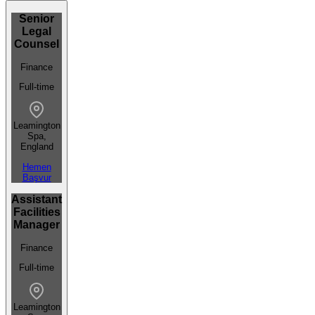
Senior
Legal
Counsel
Finance
Full-time
Leamington
Spa,
England
Hemen
Başvur
Assistant
Facilities
Manager
Finance
Full-time
Leamington