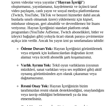
içeren videolar veya yayınlar (“
Hayran İçeriği
”)
oluşturmanız, yayınlamanız, kaydetmeniz ve üçüncü taraf
video paylaşım, canlı yayın ve sosyal medya platformlarına
(Twitch, YouTube, TikTok ve benzeri hizmetler dahil ancak
bunlarla sınırlı olmamak üzere) yüklemeniz için kişisel,
münhasır olmayan, geri alınabilir ve devredilemez bir lisans
veriyoruz. Hayran İçeriğinizi standart platform ortak
programları (YouTube AdSense, Twitch abonelikleri, bitler ve
izleyici bağışları gibi) yoluyla ticari olarak paraya çevirmenize
açıkça izin verilir. Ancak bu yayın izni şu sınırlamalara tabidir:
Ödeme Duvarı Yok:
Hayran İçeriğinizi görüntülemek
veya erişmek için kullanıcılardan doğrudan ücret
alamaz veya ücretli abonelik şartı koşamazsınız.
Varlık Ayrımı Yok:
Tekil oyun varlıklarını (oyunun
müzikleri, sanat varlıkları veya ses replikleri gibi) aktif
oynanış görüntüsünden ayrı olarak çıkaramaz veya
dağıtamazsınız.
Resmi Onay Yok:
Hayran İçeriğinizin bizim
tarafımızdan resmi olarak desteklendiğini, onaylandığını
veya tasvip edildiğini belirtmemeli ya da ima
etmemelisiniz.