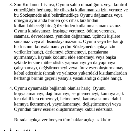
Son Kullanıcı Lisansı, Oyunu sahip olmadığınız veya kontrol
etmediğiniz herhangi bir cihazda kullanmanıza izin vermez ve
bu Sözleşmede aksi belirtilmedikçe Oyunu dağıtamaz veya
örneğin aynı anda birden çok cihaz tarafından
kullanılabileceği bir ağ üzerinden kullanıma sunamazsınız.
Oyunu kiralayamaz, leasinge veremez, ödünç veremez,
satamaz, devredemez, yeniden dağıtamaz, üçüncü kişilere
sunamaz veya alt lisanslayamazsınız. Oyunu veya herhangi
bir kısmını kopyalamamayı (bu Sözleşmede açıkça izin
verilenler hariç), derlemeyi çözmemeyi, parçalarına
ayırmamayı, kaynak kodunu elde etmemeyi veya başka
şekilde tersine mühendislik yapmamayı ya da yapmaya
çalışmamayı, değiştirmemeyi veya türev eser oluşturmamayı
kabul edersiniz (ancak ve yalnızca yukarıdaki kısıtlamalardan
herhangi birinin geçerli yasayla yasaklandığı ölçüde hariç).
Oyunu oynamakla bağlantılı olanlar hariç, Oyunu
kopyalamamayı, dağıtmamayı, sergilememeyi, kamuya açık
icra dahil icra etmemeyi, iletmemeyi, kamuya sunma dahil
kamuya iletmemeyi, yayınlamamayı, değiştirmemeyi veya
Oyundan türev eserler oluşturmamayı kabul edersiniz.
Burada açıkça verilmeyen tüm haklar açıkça saklıdır.