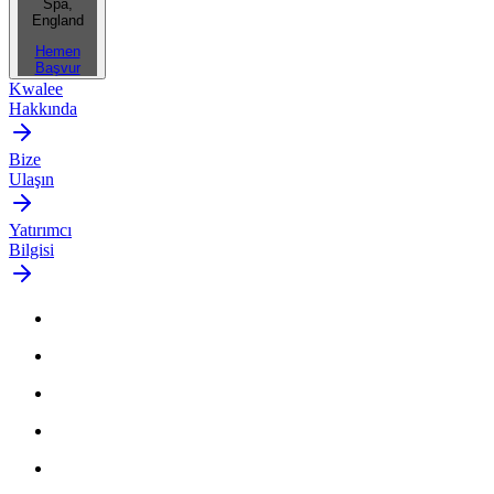
Spa,
England
Hemen
Başvur
Kwalee
Hakkında
Bize
Ulaşın
Yatırımcı
Bilgisi