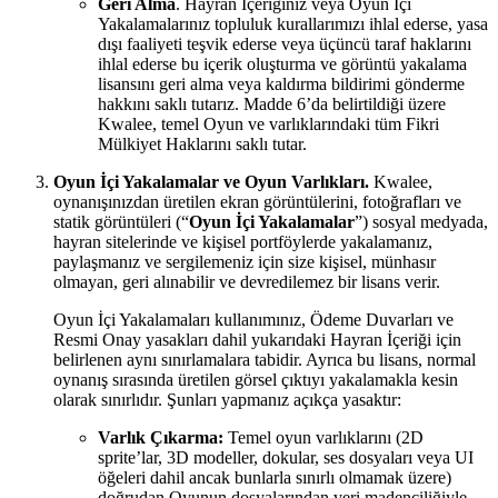
Geri Alma
. Hayran İçeriğiniz veya Oyun İçi
Yakalamalarınız topluluk kurallarımızı ihlal ederse, yasa
dışı faaliyeti teşvik ederse veya üçüncü taraf haklarını
ihlal ederse bu içerik oluşturma ve görüntü yakalama
lisansını geri alma veya kaldırma bildirimi gönderme
hakkını saklı tutarız. Madde 6’da belirtildiği üzere
Kwalee, temel Oyun ve varlıklarındaki tüm Fikri
Mülkiyet Haklarını saklı tutar.
Oyun İçi Yakalamalar ve Oyun Varlıkları.
Kwalee,
oynanışınızdan üretilen ekran görüntülerini, fotoğrafları ve
statik görüntüleri (“
Oyun İçi Yakalamalar
”) sosyal medyada,
hayran sitelerinde ve kişisel portföylerde yakalamanız,
paylaşmanız ve sergilemeniz için size kişisel, münhasır
olmayan, geri alınabilir ve devredilemez bir lisans verir.
Oyun İçi Yakalamaları kullanımınız, Ödeme Duvarları ve
Resmi Onay yasakları dahil yukarıdaki Hayran İçeriği için
belirlenen aynı sınırlamalara tabidir. Ayrıca bu lisans, normal
oynanış sırasında üretilen görsel çıktıyı yakalamakla kesin
olarak sınırlıdır. Şunları yapmanız açıkça yasaktır:
Varlık Çıkarma:
Temel oyun varlıklarını (2D
sprite’lar, 3D modeller, dokular, ses dosyaları veya UI
öğeleri dahil ancak bunlarla sınırlı olmamak üzere)
doğrudan Oyunun dosyalarından veri madenciliğiyle