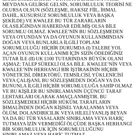
MEYDANA GELİRSE GELSİN, SORUMLULUK TEORİSİ NE
OLURSA OLSUN (SÖZLEŞME, HAKSIZ FİİL, İHMAL
DAHİL, KUSURSUZ SORUMLULUK VEYA BAŞKA
ŞEKİLDE) VE KWALEE BU TÜR ZARARLARIN
OLASILIĞINDAN HABERDAR EDİLMİŞ OLSA BİLE
SORUMLU OLMAZ. KWALEE’NİN BU SÖZLEŞMEDEN
VEYA OYUNDAN YA DA OYUNUN KULLANIMINDAN
DOĞAN VEYA BUNLARLA İLGİLİ TOPLAM
SORUMLULUĞU HİÇBİR DURUMDA (I) TALEBE YOL
AÇAN OYUNUN KULLANIMI İÇİN SİZİN ÖDEDİĞİNİZ
TUTAR İLE (II) UK £100 TUTARINDAN BÜYÜK OLANI
AŞMAZ; TALEP SÜREKLİ OLSA BİLE. KWALEE’NİN VEYA
KWALEE’NİN HERHANGİ BİR İŞTİRAKİNİN HİÇBİR
YÖNETİCİSİ, DİREKTÖRÜ, TEMSİLCİSİ, YÜKLENİCİSİ
VEYA ÇALIŞANI, BU SÖZLEŞMEDEN DOĞAN YA DA
BUNUNLA İLGİLİ HİÇBİR SORUMLULUĞA SAHİP OLMAZ
VE BU KİŞİLER BU SINIRLAMANIN ÜÇÜNCÜ TARAF
LEHTARLARI OLARAK AMAÇLANMIŞTIR. BU
SÖZLEŞMEDEKİ HİÇBİR HÜKÜM, TARAFLARIN
İHMALİNDEN DOĞAN KİŞİSEL YARALANMA VEYA
ÖLÜM, DOLANDIRICILIK VEYA HİLELİ YANLIŞ BEYAN
YA DA BU TÜR YASALARIN SINIRLAMA VEYA HARİÇ
TUTMAYA İZİN VERMEDİĞİ ÖLÇÜDE BAŞKA HERHANGİ
BİR SORUMLULUK İÇİN SORUMLULUĞUNU
SINIRLAMAZ VEYA HARİÇ TUTMAZ.