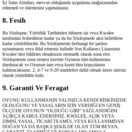
İçi Satın Alımları, mevcut olduğunda uygulama mağazasından
edinmeli ve ödemesini yapmalısınız.
8. Fesih
Bu Sözleşme, Yürürlük Tarihinden itibaren siz veya Kwalee
tarafından feshedilene kadar ya da bu Sözleşmede aksi belirtilene
kadar yürürlüktedir. Bu Sözleşmenin herhangi bir şartına
uymamanız veya ihlal etmeniz halinde Son Kullanıcı Lisansınız
Kwalee’den bildirim olmaksızın otomatik olarak sona erer.
Sözleşmenin sona ermesi üzerine Oyunun tüm kullanımını
durduracak ve Oyunun tam veya kısmi tüm kopyalarını
kaldıracaksınız. 2, 4-7 ve 9-20 maddeleri dahil olmak üzere süresiz
olarak yürürlükte kalır.
9. Garanti Ve Feragat
OYUNU KULLANMANIN YALNIZCA KENDİ RİSKİNİZDE
OLDUĞUNU VE YASALARIN İZİN VERDİĞİ EN GENİŞ
ÖLÇÜDE OYUNUN “OLDUĞU GİBİ” SAĞLANDIĞINI
AÇIKÇA KABUL EDERSİNİZ. KWALEE, AÇIK VEYA
ZIMNİ, YASAL, TİCARİ TEAMÜL VEYA KULLANIMDAN
DOĞAN YA DA BAŞKA ŞEKİLDE OLAN TÜM BEYAN,
GARANTİ, TAAHHÜT VE KOŞULLARI; AMACA