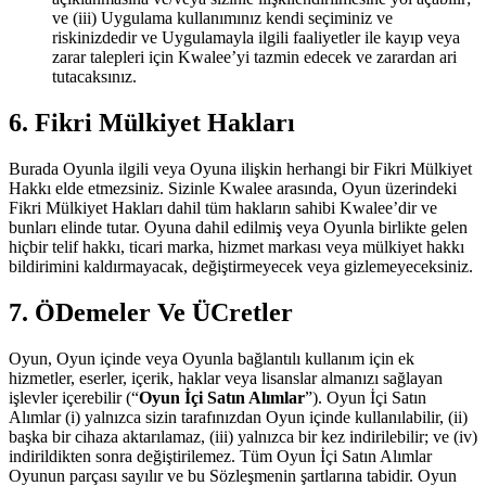
ve (iii) Uygulama kullanımınız kendi seçiminiz ve
riskinizdedir ve Uygulamayla ilgili faaliyetler ile kayıp veya
zarar talepleri için Kwalee’yi tazmin edecek ve zarardan ari
tutacaksınız.
6. Fikri Mülkiyet Hakları
Burada Oyunla ilgili veya Oyuna ilişkin herhangi bir Fikri Mülkiyet
Hakkı elde etmezsiniz. Sizinle Kwalee arasında, Oyun üzerindeki
Fikri Mülkiyet Hakları dahil tüm hakların sahibi Kwalee’dir ve
bunları elinde tutar. Oyuna dahil edilmiş veya Oyunla birlikte gelen
hiçbir telif hakkı, ticari marka, hizmet markası veya mülkiyet hakkı
bildirimini kaldırmayacak, değiştirmeyecek veya gizlemeyeceksiniz.
7. ÖDemeler Ve ÜCretler
Oyun, Oyun içinde veya Oyunla bağlantılı kullanım için ek
hizmetler, eserler, içerik, haklar veya lisanslar almanızı sağlayan
işlevler içerebilir (“
Oyun İçi Satın Alımlar
”). Oyun İçi Satın
Alımlar (i) yalnızca sizin tarafınızdan Oyun içinde kullanılabilir, (ii)
başka bir cihaza aktarılamaz, (iii) yalnızca bir kez indirilebilir; ve (iv)
indirildikten sonra değiştirilemez. Tüm Oyun İçi Satın Alımlar
Oyunun parçası sayılır ve bu Sözleşmenin şartlarına tabidir. Oyun