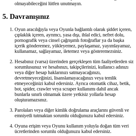
olmayabileceğini lütfen unutmayın.
5. Davranışınız
Oyun aracılığıyla veya Oyunla bağlantılı olarak şiddet içeren,
çıplaklık içeren, ayrımcı, yasa dışı, ihlal edici, nefret dolu,
pornografik veya cinsel çağrışımlı fotoğraflar ya da başka
içerik gönderemez, yükleyemez, paylaşamaz, yayımlayamaz,
kullanamaz, sağlayamaz, iletemez veya gösteremezsiniz.
Hesabınız (varsa) üzerinden gerçekleşen tüm faaliyetlerden siz
sorumlusunuz ve hesabınızı, takipçilerinizi, kullanıcı adınızı
veya diğer hesap haklarınızı satmayacağınızı,
devretmeyeceğinizi, lisanslamayacağınızı veya temlik
etmeyeceğinizi kabul edersiniz. Ayrıca otomatik cihaz, betik,
bot, spider, crawler veya scraper kullanımı dahil ancak
bunlarla sınırlı olmamak üzere yetkisiz yollarla hesap
oluşturamazsınız.
Parolaları veya diğer kimlik doğrulama araçlarını güvenli ve
emniyetli tutmaktan sorumlu olduğunuzu kabul edersiniz.
Oyuna erişim veya Oyunu kullanım yoluyla doğan tüm veri
ücretlerinden sorumlu olduğunuzu kabul edersiniz.