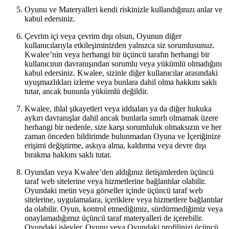
Oyunu ve Materyalleri kendi riskinizle kullandığınızı anlar ve
kabul edersiniz.
Çevrim içi veya çevrim dışı olsun, Oyunun diğer
kullanıcılarıyla etkileşiminizden yalnızca siz sorumlusunuz.
Kwalee’nin veya herhangi bir üçüncü tarafın herhangi bir
kullanıcının davranışından sorumlu veya yükümlü olmadığını
kabul edersiniz. Kwalee, sizinle diğer kullanıcılar arasındaki
uyuşmazlıkları izleme veya bunlara dahil olma hakkını saklı
tutar, ancak bununla yükümlü değildir.
Kwalee, ihlal şikayetleri veya iddiaları ya da diğer hukuka
aykırı davranışlar dahil ancak bunlarla sınırlı olmamak üzere
herhangi bir nedenle, size karşı sorumluluk olmaksızın ve her
zaman önceden bildirimde bulunmadan Oyuna ve İçeriğinize
erişimi değiştirme, askıya alma, kaldırma veya devre dışı
bırakma hakkını saklı tutar.
Oyundan veya Kwalee’den aldığınız iletişimlerden üçüncü
taraf web sitelerine veya hizmetlerine bağlantılar olabilir.
Oyundaki metin veya görseller içinde üçüncü taraf web
sitelerine, uygulamalara, içeriklere veya hizmetlere bağlantılar
da olabilir. Oyun, kontrol etmediğimiz, sürdürmediğimiz veya
onaylamadığımız üçüncü taraf materyalleri de içerebilir.
Oyundaki işlevler, Oyunu veya Oyundaki profilinizi üçüncü