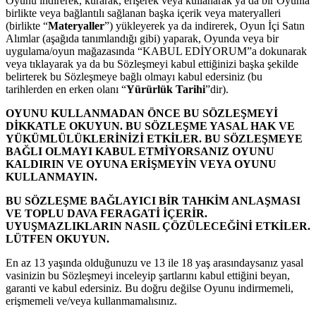
Oyunu indirerek, kurarak, erişerek veya kullanarak ya da bir Oyunla
birlikte veya bağlantılı sağlanan başka içerik veya materyalleri
(birlikte “
Materyaller
”) yükleyerek ya da indirerek, Oyun İçi Satın
Alımlar (aşağıda tanımlandığı gibi) yaparak, Oyunda veya bir
uygulama/oyun mağazasında “KABUL EDİYORUM”a dokunarak
veya tıklayarak ya da bu Sözleşmeyi kabul ettiğinizi başka şekilde
belirterek bu Sözleşmeye bağlı olmayı kabul edersiniz (bu
tarihlerden en erken olanı “
Yürürlük Tarihi
”dir).
OYUNU KULLANMADAN ÖNCE BU SÖZLEŞMEYİ
DİKKATLE OKUYUN. BU SÖZLEŞME YASAL HAK VE
YÜKÜMLÜLÜKLERİNİZİ ETKİLER. BU SÖZLEŞMEYE
BAĞLI OLMAYI KABUL ETMİYORSANIZ OYUNU
KALDIRIN VE OYUNA ERİŞMEYİN VEYA OYUNU
KULLANMAYIN.
BU SÖZLEŞME BAĞLAYICI BİR TAHKİM ANLAŞMASI
VE TOPLU DAVA FERAGATİ İÇERİR.
UYUŞMAZLIKLARIN NASIL ÇÖZÜLECEĞİNİ ETKİLER.
LÜTFEN OKUYUN.
En az 13 yaşında olduğunuzu ve 13 ile 18 yaş arasındaysanız yasal
vasinizin bu Sözleşmeyi inceleyip şartlarını kabul ettiğini beyan,
garanti ve kabul edersiniz. Bu doğru değilse Oyunu indirmemeli,
erişmemeli ve/veya kullanmamalısınız.