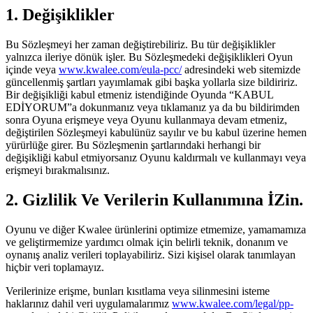
1. Değişiklikler
Bu Sözleşmeyi her zaman değiştirebiliriz. Bu tür değişiklikler
yalnızca ileriye dönük işler. Bu Sözleşmedeki değişiklikleri Oyun
içinde veya
www.kwalee.com/eula-pcc/
adresindeki web sitemizde
güncellenmiş şartları yayımlamak gibi başka yollarla size bildiririz.
Bir değişikliği kabul etmeniz istendiğinde Oyunda “KABUL
EDİYORUM”a dokunmanız veya tıklamanız ya da bu bildirimden
sonra Oyuna erişmeye veya Oyunu kullanmaya devam etmeniz,
değiştirilen Sözleşmeyi kabulünüz sayılır ve bu kabul üzerine hemen
yürürlüğe girer. Bu Sözleşmenin şartlarındaki herhangi bir
değişikliği kabul etmiyorsanız Oyunu kaldırmalı ve kullanmayı veya
erişmeyi bırakmalısınız.
2. Gizlilik Ve Verilerin Kullanımına İZin.
Oyunu ve diğer Kwalee ürünlerini optimize etmemize, yamamamıza
ve geliştirmemize yardımcı olmak için belirli teknik, donanım ve
oynanış analiz verileri toplayabiliriz. Sizi kişisel olarak tanımlayan
hiçbir veri toplamayız.
Verilerinize erişme, bunları kısıtlama veya silinmesini isteme
haklarınız dahil veri uygulamalarımız
www.kwalee.com/legal/pp-