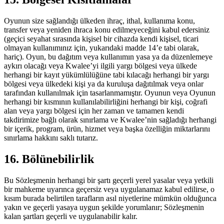
Oyunun size sağlandığı ülkeden ihraç, ithal, kullanıma konu,
transfer veya yeniden ihraca konu edilmeyeceğini kabul edersiniz
(geçici seyahat sırasında kişisel bir cihazda kendi kişisel, ticari
olmayan kullanımınız için, yukarıdaki madde 14’e tabi olarak,
hariç). Oyun, bu dağıtım veya kullanımın yasa ya da düzenlemeye
aykırı olacağı veya Kwalee’yi ilgili yargı bölgesi veya ülkede
herhangi bir kayıt yükümlülüğüne tabi kılacağı herhangi bir yargı
bölgesi veya ülkedeki kişi ya da kuruluşa dağıtılmak veya onlar
tarafından kullanılmak için tasarlanmamıştır. Oyunun veya Oyunun
herhangi bir kısmının kullanılabilirliğini herhangi bir kişi, coğrafi
alan veya yargı bölgesi için her zaman ve tamamen kendi
takdirimize bağlı olarak sınırlama ve Kwalee’nin sağladığı herhangi
bir içerik, program, ürün, hizmet veya başka özelliğin miktarlarını
sınırlama hakkını saklı tutarız.
16. Bölünebilirlik
Bu Sözleşmenin herhangi bir şartı geçerli yerel yasalar veya yetkili
bir mahkeme uyarınca geçersiz veya uygulanamaz kabul edilirse, o
kısım burada belirtilen tarafların asıl niyetlerine mümkün olduğunca
yakın ve geçerli yasaya uygun şekilde yorumlanır; Sözleşmenin
kalan şartları geçerli ve uygulanabilir kalır.