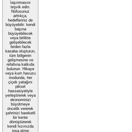
taşınmasını
teşvik edin.
Nüfusunuz
arttıkça,
hedefleriniz de
büyüyebilir: kendi
başına
büyüyebilecek
veya birlikte
gelişebilecek
birden fazla
kasaba oluşturun,
tüm bölgenin
gelişmesine ve
refahına katkıda
bulunun. Hikaye
veya kum havuzu
modunda, her
çiçek yatağını
piksel
hassasiyetiyle
yerleştirerek veya
ekonominizi
büyütmeye
öncelik vererek
şehrinizi hareketli
bir kente
dönüştürerek
kendi hızınızda
inşa etme