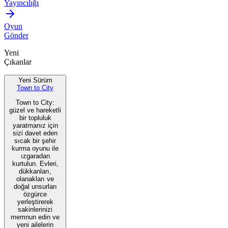
Yayıncılığı
Oyun
Gönder
Yeni
Çıkanlar
Yeni Sürüm
Town to City
Town to City:
güzel ve hareketli
bir topluluk
yaratmanız için
sizi davet eden
sıcak bir şehir
kurma oyunu ile
ızgaradan
kurtulun. Evleri,
dükkanları,
olanakları ve
doğal unsurları
özgürce
yerleştirerek
sakinlerinizi
memnun edin ve
yeni ailelerin