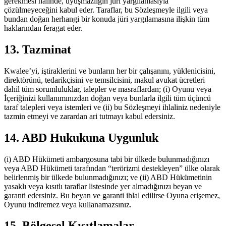
gerekmesi halinde, uyuşmazlığın jüri yargılamasıyla
çözülmeyeceğini kabul eder. Taraflar, bu Sözleşmeyle ilgili veya
bundan doğan herhangi bir konuda jüri yargılamasına ilişkin tüm
haklarından feragat eder.
13. Tazminat
Kwalee’yi, iştiraklerini ve bunların her bir çalışanını, yüklenicisini,
direktörünü, tedarikçisini ve temsilcisini, makul avukat ücretleri
dahil tüm sorumluluklar, talepler ve masraflardan; (i) Oyunu veya
İçeriğinizi kullanımınızdan doğan veya bunlarla ilgili tüm üçüncü
taraf talepleri veya istemleri ve (ii) bu Sözleşmeyi ihlaliniz nedeniyle
tazmin etmeyi ve zarardan ari tutmayı kabul edersiniz.
14. ABD Hukukuna Uygunluk
(i) ABD Hükümeti ambargosuna tabi bir ülkede bulunmadığınızı
veya ABD Hükümeti tarafından “terörizmi destekleyen” ülke olarak
belirlenmiş bir ülkede bulunmadığınızı; ve (ii) ABD Hükümetinin
yasaklı veya kısıtlı taraflar listesinde yer almadığınızı beyan ve
garanti edersiniz. Bu beyan ve garanti ihlal edilirse Oyuna erişemez,
Oyunu indiremez veya kullanamazsınız.
15. Bölgesel Kısıtlamalar