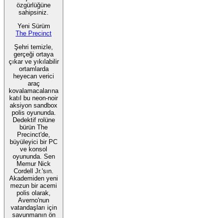
özgürlüğüne
sahipsiniz.
Yeni Sürüm
The Precinct
Şehri temizle,
gerçeği ortaya
çıkar ve yıkılabilir
ortamlarda
heyecan verici
araç
kovalamacalarına
katıl bu neon-noir
aksiyon sandbox
polis oyununda.
Dedektif rolüne
bürün The
Precinct'de,
büyüleyici bir PC
ve konsol
oyununda. Sen
Memur Nick
Cordell Jr.'sın.
Akademiden yeni
mezun bir acemi
polis olarak,
Averno'nun
vatandaşları için
savunmanın ön