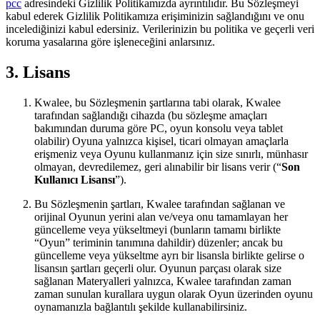
pcc
adresindeki Gizlilik Politikamızda ayrıntılıdır. Bu Sözleşmeyi
kabul ederek Gizlilik Politikamıza erişiminizin sağlandığını ve onu
incelediğinizi kabul edersiniz. Verilerinizin bu politika ve geçerli veri
koruma yasalarına göre işleneceğini anlarsınız.
3. Lisans
Kwalee, bu Sözleşmenin şartlarına tabi olarak, Kwalee
tarafından sağlandığı cihazda (bu sözleşme amaçları
bakımından duruma göre PC, oyun konsolu veya tablet
olabilir) Oyuna yalnızca kişisel, ticari olmayan amaçlarla
erişmeniz veya Oyunu kullanmanız için size sınırlı, münhasır
olmayan, devredilemez, geri alınabilir bir lisans verir (“
Son
Kullanıcı Lisansı
”).
Bu Sözleşmenin şartları, Kwalee tarafından sağlanan ve
orijinal Oyunun yerini alan ve/veya onu tamamlayan her
güncelleme veya yükseltmeyi (bunların tamamı birlikte
“Oyun” teriminin tanımına dahildir) düzenler; ancak bu
güncelleme veya yükseltme ayrı bir lisansla birlikte gelirse o
lisansın şartları geçerli olur. Oyunun parçası olarak size
sağlanan Materyalleri yalnızca, Kwalee tarafından zaman
zaman sunulan kurallara uygun olarak Oyun üzerinden oyunu
oynamanızla bağlantılı şekilde kullanabilirsiniz.