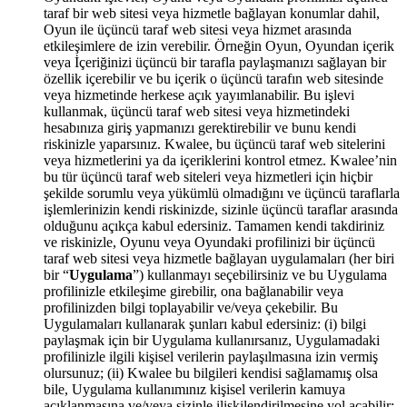
taraf bir web sitesi veya hizmetle bağlayan konumlar dahil,
Oyun ile üçüncü taraf web sitesi veya hizmet arasında
etkileşimlere de izin verebilir. Örneğin Oyun, Oyundan içerik
veya İçeriğinizi üçüncü bir tarafla paylaşmanızı sağlayan bir
özellik içerebilir ve bu içerik o üçüncü tarafın web sitesinde
veya hizmetinde herkese açık yayımlanabilir. Bu işlevi
kullanmak, üçüncü taraf web sitesi veya hizmetindeki
hesabınıza giriş yapmanızı gerektirebilir ve bunu kendi
riskinizle yaparsınız. Kwalee, bu üçüncü taraf web sitelerini
veya hizmetlerini ya da içeriklerini kontrol etmez. Kwalee’nin
bu tür üçüncü taraf web siteleri veya hizmetleri için hiçbir
şekilde sorumlu veya yükümlü olmadığını ve üçüncü taraflarla
işlemlerinizin kendi riskinizde, sizinle üçüncü taraflar arasında
olduğunu açıkça kabul edersiniz. Tamamen kendi takdiriniz
ve riskinizle, Oyunu veya Oyundaki profilinizi bir üçüncü
taraf web sitesi veya hizmetle bağlayan uygulamaları (her biri
bir “
Uygulama
”) kullanmayı seçebilirsiniz ve bu Uygulama
profilinizle etkileşime girebilir, ona bağlanabilir veya
profilinizden bilgi toplayabilir ve/veya çekebilir. Bu
Uygulamaları kullanarak şunları kabul edersiniz: (i) bilgi
paylaşmak için bir Uygulama kullanırsanız, Uygulamadaki
profilinizle ilgili kişisel verilerin paylaşılmasına izin vermiş
olursunuz; (ii) Kwalee bu bilgileri kendisi sağlamamış olsa
bile, Uygulama kullanımınız kişisel verilerin kamuya
açıklanmasına ve/veya sizinle ilişkilendirilmesine yol açabilir;