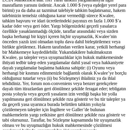
masrafların yarısını üstlenir. Ancak 1.000 $ (veya eşdeğer yerel para
birimi) ya da daha az tazminat talebiyle tahkim başlatırsanız, hakem
talebinizin temelsiz olduğuna karar vermediği sürece Kwalee,
tahkim başvuru ve idari ücretlerindeki payınızı en fazla 1.000 $’a
kadar öder veya geri öder. Yargı bölgenizdeki geçerli yasalarca
özellikle yasaklanmadığı ölçüde, taraflar arasındaki veya sizden
başka herhangi bir kişiyi içeren hiçbir uyuşmazlık, Kwalee’nin
önceden yazılı izni olmadan toplu dava dahil birleştirilemez veya
birlikte görülemez. Hakem tarafından verilen karar, yetkili herhangi
bir Mahkemeye kaydedilebilir. Yukarıdakilere bakılmaksızın
Kwalee, şu talepler veya uyuşmazlıklar için hukuk mahkemesinde
ihtiyati tedbir talep eden yargılamalar dahil yasal veya hakkaniyete
dayalı yargılamalar başlatma hakkına sahiptir: (i) Oyunu veya
herhangi bir kısmını edinmenizle bağlantılı olarak Kwalee’ye borçlu
olduğunuz tutarlar veya (ii) bu Sözleşmeyi ihlaliniz ya da ihlal
tehdidiniz. Yer, forum non-conveniens veya benzer gerekçelere
dayalı tüm itirazlardan geri dönülmez şekilde feragat eder; tebligatın
posta yoluyla veya geçerli yasaların izin verdiği başka bir yolla
yapılmasına geri dönülmez şekilde rıza gösterir ve bu tür talepler ya
da geçerli yasa uyarınca burada belirtilen tahkim yoluyla
çözülemeyen talepler için İngiltere ve Galler’de bulunan
mahkemelerin yargı yetkisine geri dönülmez şekilde rıza gösterir ve
tabi olursunuz. Taraflar, bu Sözleşme kapsamında bir uyuşmazlık
olması ve bu uyuşmazlığın hukuk mahkemesinde çözülmesi