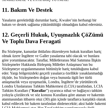
11. Bakım Ve Destek
Yasaların gerektirdiği durumlar hariç, Kwalee’nin herhangi bir
bakım ve destek sağlama yükümlülüğü olmadığını kabul edersiniz.
12. Geçerli Hukuk, Uyuşmazlık ÇöZümü
Ve Toplu Dava Feragati
Bu Sözleşme, kanunlar ihtilafını düzenleyen hukuk kuralları hariç
olmak üzere İngiltere ve Galler yasalarına tabi olacak ve bunlara
göre yorumlanacaktır. Taraflar, Milletlerarası Mal Satımına İlişkin
Sözleşmeler Hakkında Birleşmiş Milletler Anlaşması’nın bu
Sözleşmeye uygulanmasının bütünüyle hariç tutulduğunu kabul
eder. Yargı bölgenizdeki geçerli yasalarca özellikle yasaklanmadığı
ölçüde, bu Sözleşmeden doğan veya bununla ilgili her türlü
anlaşmazlık veya uyuşmazlık, Londra, İngiltere’de yürütülecek
Londra Uluslararası Tahkim Mahkemesi (LCIA) tarafından, LCIA
Tahkim Kuralları (“
Kurallar
”) uyarınca nihai ve bağlayıcı tahkim
yoluyla çözülecek ve söz konusu Kurallara göre atanan ve hakemin
atanmasından itibaren otuz (30) gün içinde taraflarca karşılıklı olarak
kabul edilecek bir hakem tarafından dinlenecektir; aksi halde hakemi
LCIA Mahkemesi atar. Her Taraf tahkim yargılamasıyla ilgili