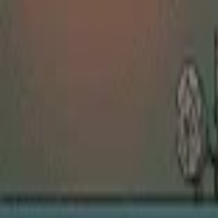
βρίσκεστε στην
πρώτη γραμμή
της άμυνας για
τους πολίτες της
Αβέρνο.
Βουτήξτε σε
έναν κόσμο
συναρπαστικών
καταδιώξεων
αυτοκινήτων,
sandbox
εγκλημάτων και
μια γερή δόση
1980s νουάρ
καθώς
προστατεύετε
τον πληθυσμό
και λύνετε το
μυστήριο της
δολοφονίας του
πατέρα σας εν
ώρα υπηρεσίας.
Τρέχουσες
Θέσεις
Διαδικασία
Αίτησης