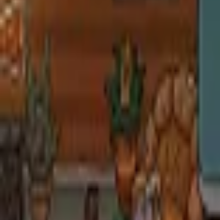
απόλυτο
παιχνίδι
ψαρέματος
arcade!
Τα
Παιχνίδια
μας
Έκδοση
PC
&
Κονσόλας
Υποβολή
Παιχνιδιού
Νέες
Κυκλοφορίες
Νέα Κυκλοφορία
Town to City
Απελευθερωθείτε
από το πλέγμα
στο Town to City: