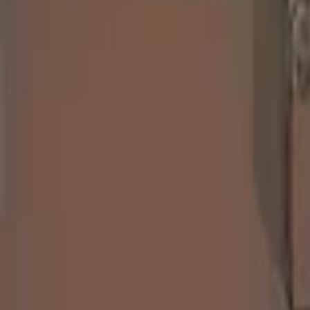
μπορούν να
αναπτυχθούν
μόνες τους ή να
ακμάσουν μαζί,
βοηθώντας την
ολόκληρη
περιοχή να
αναπτυχθεί και
να ευημερήσει.
Σε λειτουργία
ιστορίας ή
sandbox, είστε
ελεύθεροι να
χτίσετε με το δικό
σας ρυθμό,
τοποθετώντας
κάθε κήπο με
ακρίβεια pixel ή
προτεραιότητα
στην ανάπτυξη
της οικονομίας
σας και την
ανάπτυξη της
πόλης σας σε
μια ακμάζουσα
πολιτεία.
Νέα Κυκλοφορία
The Precinct