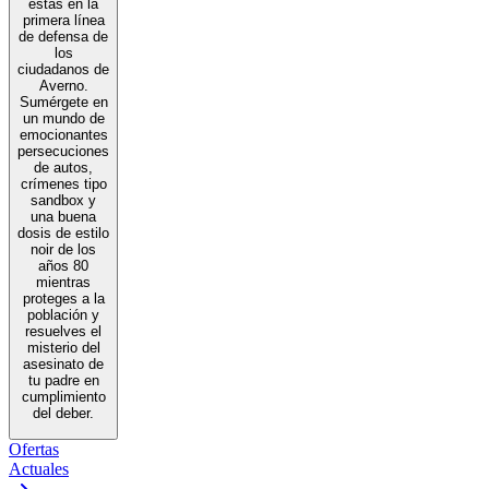
estás en la
primera línea
de defensa de
los
ciudadanos de
Averno.
Sumérgete en
un mundo de
emocionantes
persecuciones
de autos,
crímenes tipo
sandbox y
una buena
dosis de estilo
noir de los
años 80
mientras
proteges a la
población y
resuelves el
misterio del
asesinato de
tu padre en
cumplimiento
del deber.
Ofertas
Actuales