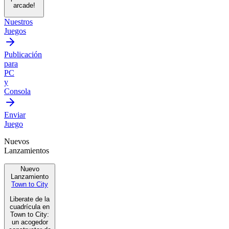
arcade!
Nuestros
Juegos
Publicación
para
PC
y
Consola
Enviar
Juego
Nuevos
Lanzamientos
Nuevo
Lanzamiento
Town to City
Liberate de la
cuadrícula en
Town to City:
un acogedor