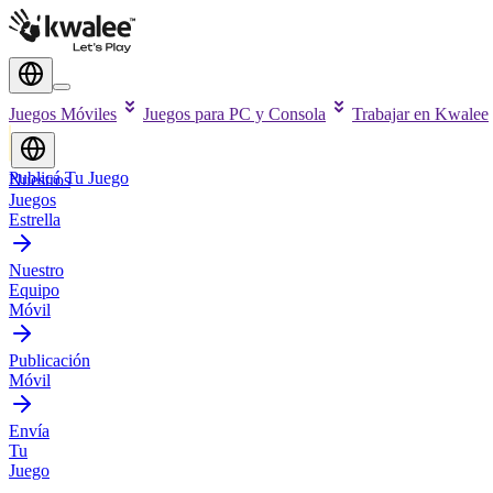
Juegos Móviles
Juegos para PC y Consola
Trabajar en Kwalee
Publicá Tu Juego
Nuestros
Juegos
Estrella
Nuestro
Equipo
Móvil
Publicación
Móvil
Envía
Tu
Juego