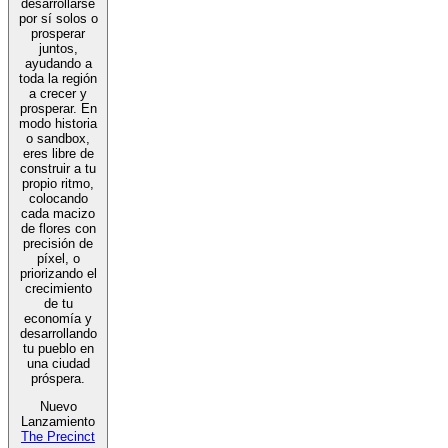
desarrollarse
por sí solos o
prosperar
juntos,
ayudando a
toda la región
a crecer y
prosperar. En
modo historia
o sandbox,
eres libre de
construir a tu
propio ritmo,
colocando
cada macizo
de flores con
precisión de
píxel, o
priorizando el
crecimiento
de tu
economía y
desarrollando
tu pueblo en
una ciudad
próspera.
Nuevo
Lanzamiento
The Precinct