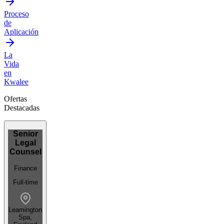
Proceso
de
Aplicación
La
Vida
en
Kwalee
Ofertas
Destacadas
Senior
Legal
Counsel
Finance
Full-time
Leamington
Spa,