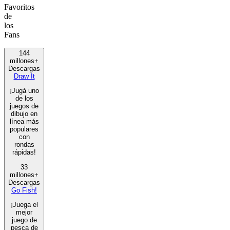
Favoritos
de
los
Fans
144
millones+
Descargas
Draw It
¡Jugá uno
de los
juegos de
dibujo en
línea más
populares
con
rondas
rápidas!
33
millones+
Descargas
Go Fish!
¡Juega el
mejor
juego de
pesca de