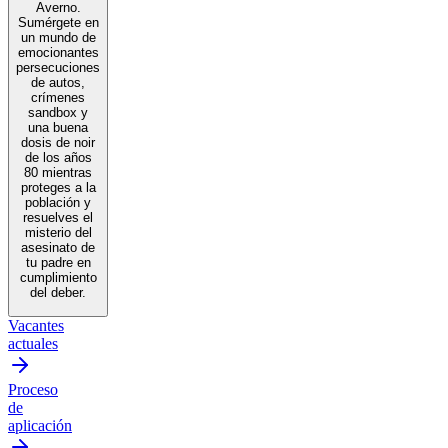
Averno.
Sumérgete en
un mundo de
emocionantes
persecuciones
de autos,
crímenes
sandbox y
una buena
dosis de noir
de los años
80 mientras
proteges a la
población y
resuelves el
misterio del
asesinato de
tu padre en
cumplimiento
del deber.
Vacantes
actuales
Proceso
de
aplicación