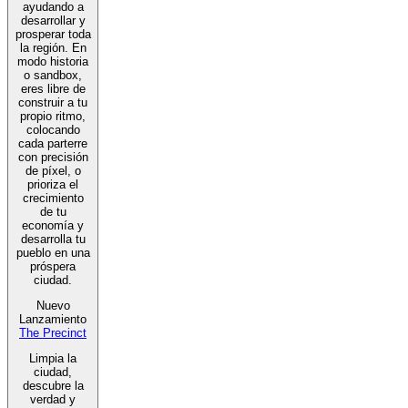
ayudando a
desarrollar y
prosperar toda
la región. En
modo historia
o sandbox,
eres libre de
construir a tu
propio ritmo,
colocando
cada parterre
con precisión
de píxel, o
prioriza el
crecimiento
de tu
economía y
desarrolla tu
pueblo en una
próspera
ciudad.
Nuevo
Lanzamiento
The Precinct
Limpia la
ciudad,
descubre la
verdad y