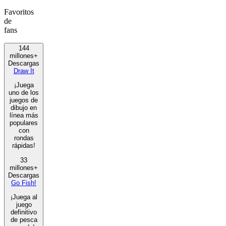
Favoritos
de
fans
144
millones+
Descargas
Draw It
¡Juega
uno de los
juegos de
dibujo en
línea más
populares
con
rondas
rápidas!
33
millones+
Descargas
Go Fish!
¡Juega al
juego
definitivo
de pesca