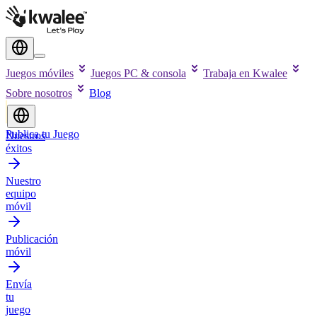
Juegos móviles
Juegos PC & consola
Trabaja en Kwalee
Sobre nosotros
Blog
Publica tu Juego
Nuestros
éxitos
Nuestro
equipo
móvil
Publicación
móvil
Envía
tu
juego