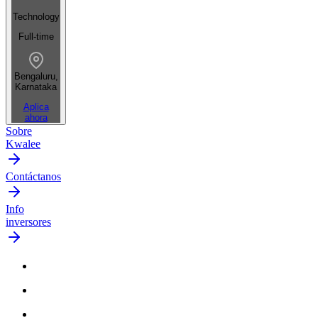
Technology
Full-time
Bengaluru,
Karnataka
Aplica
ahora
Sobre
Kwalee
Contáctanos
Info
inversores