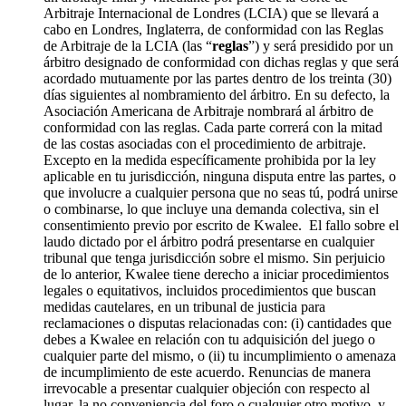
Arbitraje Internacional de Londres (LCIA) que se llevará a
cabo en Londres, Inglaterra, de conformidad con las Reglas
de Arbitraje de la LCIA (las “
reglas
”) y será presidido por un
árbitro designado de conformidad con dichas reglas y que será
acordado mutuamente por las partes dentro de los treinta (30)
días siguientes al nombramiento del árbitro. En su defecto, la
Asociación Americana de Arbitraje nombrará al árbitro de
conformidad con las reglas. Cada parte correrá con la mitad
de las costas asociadas con el procedimiento de arbitraje.
Excepto en la medida específicamente prohibida por la ley
aplicable en tu jurisdicción, ninguna disputa entre las partes, o
que involucre a cualquier persona que no seas tú, podrá unirse
o combinarse, lo que incluye una demanda colectiva, sin el
consentimiento previo por escrito de Kwalee. El fallo sobre el
laudo dictado por el árbitro podrá presentarse en cualquier
tribunal que tenga jurisdicción sobre el mismo. Sin perjuicio
de lo anterior, Kwalee tiene derecho a iniciar procedimientos
legales o equitativos, incluidos procedimientos que buscan
medidas cautelares, en un tribunal de justicia para
reclamaciones o disputas relacionadas con: (i) cantidades que
debes a Kwalee en relación con tu adquisición del juego o
cualquier parte del mismo, o (ii) tu incumplimiento o amenaza
de incumplimiento de este acuerdo. Renuncias de manera
irrevocable a presentar cualquier objeción con respecto al
lugar, la no conveniencia del foro o cualquier otro motivo, y