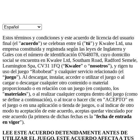
Estos términos y condiciones y este acuerdo de licencia del usuario
final (el "
acuerdo
") se celebran entre tú ("
tú
") y Kwalee Ltd, una
empresa constituida y registrada según las leyes de Inglaterra y
Gales con el número de identificación 07648078, cuyo domicilio
social se encuentra en Kwalee Ltd, Southam Road, Radford Semele,
Leamington Spa, CV31 1FQ (“
Kwalee
” o “
nosotros
”), y rigen tu
uso del juego “Robobeat” y cualquier servicio relacionado (el
“
juego
”). Al descargar, instalar, acceder o utilizar el juego o al
cargar o descargar cualquier otro contenido o material
proporcionado o en relación con un juego (en conjunto, los
"
materiales
"), o al realizar cualquier compra dentro del juego (como
se define a continuación), o al tocar o hacer clic en "ACEPTO" en
el juego o en una aplicación o tienda de juegos, o al indicar de otro
modo tu aceptación de este acuerdo, aceptas quedar vinculado por
este acuerdo (la primera de dichas fechas es la "
fecha de entrada
en vigor
").
LEE ESTE ACUERDO DETENIDAMENTE ANTES DE
UTILIZAR EL JUEGO. ESTE ACUERDO AFECTA A TUS