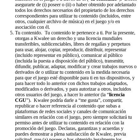
asegurarte de (i) poseer o (ii) o haber obtenido por adelantado
todos los derechos necesarios del propietario de los derechos
correspondientes para utilizar tu contenido (incluidos, entre
otros, cualquier archivo de música) en el juego y/o en
asociación con él.
Tu contenido. Tu contenido te pertenece a ti. Por la presente,
otorgas a Kwalee un derecho y una licencia mundiales
transferibles, sublicenciables, libres de regalías y perpetuos
para usar, alojar, copiar, reproducir, distribuir, representar
(incluido representar en público), comunicar al público
(incluida la puesta a disposición del público), transmitir,
difundir, publicar, adaptar, modificar y crear trabajos nuevos o
derivados de o utilizar tu contenido en la medida necesaria
para que el juego esté disponible para ti en tus dispositivos, y
para hacer todo lo anterior con dichos trabajos adaptados,
modificados o derivados, y para autorizar a otros, incluidos
otros usuarios del juego, a hacer lo anterior (la “
licencia
CGU
”). Kwalee podría darle a “me gusta”, compartir,
republicar o hacer referencia al contenido que subas a
plataformas de redes sociales y canales de comunicación
similares en relación con el juego, pero siempre solicitará tu
permiso antes de utilizar tu contenido en relación con la
promoción del juego. Declaras, garantizas y acuerdas y
puedes demostrar a plena satisfacción de Kwalee, previa
solicitud, que (a) posees o has obtenido legalmente los