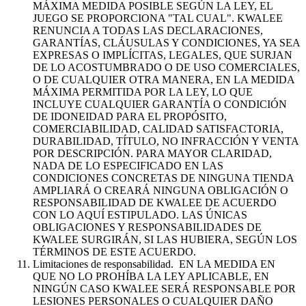
MÁXIMA MEDIDA POSIBLE SEGÚN LA LEY, EL
JUEGO SE PROPORCIONA "TAL CUAL". KWALEE
RENUNCIA A TODAS LAS DECLARACIONES,
GARANTÍAS, CLÁUSULAS Y CONDICIONES, YA SEA
EXPRESAS O IMPLÍCITAS, LEGALES, QUE SURJAN
DE LO ACOSTUMBRADO O DE USO COMERCIALES,
O DE CUALQUIER OTRA MANERA, EN LA MEDIDA
MÁXIMA PERMITIDA POR LA LEY, LO QUE
INCLUYE CUALQUIER GARANTÍA O CONDICIÓN
DE IDONEIDAD PARA EL PROPÓSITO,
COMERCIABILIDAD, CALIDAD SATISFACTORIA,
DURABILIDAD, TÍTULO, NO INFRACCIÓN Y VENTA
POR DESCRIPCIÓN. PARA MAYOR CLARIDAD,
NADA DE LO ESPECIFICADO EN LAS
CONDICIONES CONCRETAS DE NINGUNA TIENDA
AMPLIARÁ O CREARÁ NINGUNA OBLIGACIÓN O
RESPONSABILIDAD DE KWALEE DE ACUERDO
CON LO AQUÍ ESTIPULADO. LAS ÚNICAS
OBLIGACIONES Y RESPONSABILIDADES DE
KWALEE SURGIRÁN, SI LAS HUBIERA, SEGÚN LOS
TÉRMINOS DE ESTE ACUERDO.
Limitaciones de responsabilidad. EN LA MEDIDA EN
QUE NO LO PROHÍBA LA LEY APLICABLE, EN
NINGÚN CASO KWALEE SERÁ RESPONSABLE POR
LESIONES PERSONALES O CUALQUIER DAÑO