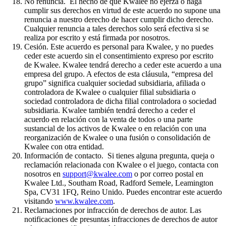
No renuncia. El hecho de que Kwalee no ejerza o haga
cumplir sus derechos en virtud de este acuerdo no supone una
renuncia a nuestro derecho de hacer cumplir dicho derecho.
Cualquier renuncia a tales derechos solo será efectiva si se
realiza por escrito y está firmada por nosotros.
Cesión. Este acuerdo es personal para Kwalee, y no puedes
ceder este acuerdo sin el consentimiento expreso por escrito
de Kwalee. Kwalee tendrá derecho a ceder este acuerdo a una
empresa del grupo. A efectos de esta cláusula, “empresa del
grupo” significa cualquier sociedad subsidiaria, afiliada o
controladora de Kwalee o cualquier filial subsidiaria o
sociedad controladora de dicha filial controladora o sociedad
subsidiaria. Kwalee también tendrá derecho a ceder el
acuerdo en relación con la venta de todos o una parte
sustancial de los activos de Kwalee o en relación con una
reorganización de Kwalee o una fusión o consolidación de
Kwalee con otra entidad.
Información de contacto. Si tienes alguna pregunta, queja o
reclamación relacionada con Kwalee o el juego, contacta con
nosotros en
support@kwalee.com
o por correo postal en
Kwalee Ltd., Southam Road, Radford Semele, Leamington
Spa, CV31 1FQ, Reino Unido. Puedes encontrar este acuerdo
visitando
www.kwalee.com
.
Reclamaciones por infracción de derechos de autor. Las
notificaciones de presuntas infracciones de derechos de autor