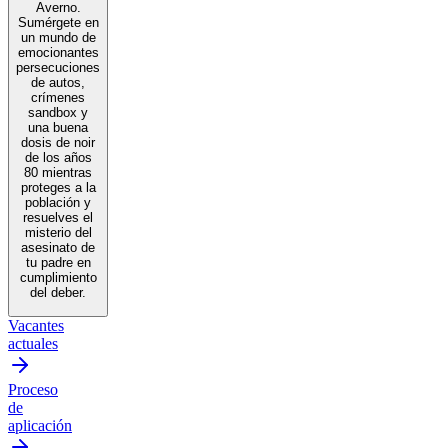
Averno.
Sumérgete en
un mundo de
emocionantes
persecuciones
de autos,
crímenes
sandbox y
una buena
dosis de noir
de los años
80 mientras
proteges a la
población y
resuelves el
misterio del
asesinato de
tu padre en
cumplimiento
del deber.
Vacantes
actuales
Proceso
de
aplicación