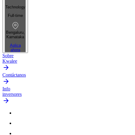
Technology
Full-time
Bengaluru,
Karnataka
Aplica
ahora
Sobre
Kwalee
Contáctanos
Info
inversores