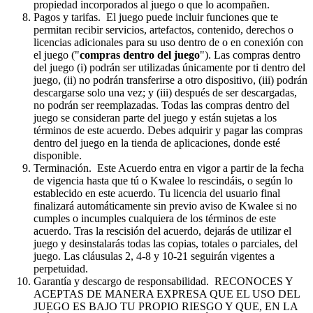
propiedad incorporados al juego o que lo acompañen.
Pagos y tarifas. El juego puede incluir funciones que te
permitan recibir servicios, artefactos, contenido, derechos o
licencias adicionales para su uso dentro de o en conexión con
el juego ("
compras dentro del juego
"). Las compras dentro
del juego (i) podrán ser utilizadas únicamente por ti dentro del
juego, (ii) no podrán transferirse a otro dispositivo, (iii) podrán
descargarse solo una vez; y (iii) después de ser descargadas,
no podrán ser reemplazadas. Todas las compras dentro del
juego se consideran parte del juego y están sujetas a los
términos de este acuerdo. Debes adquirir y pagar las compras
dentro del juego en la tienda de aplicaciones, donde esté
disponible.
Terminación. Este Acuerdo entra en vigor a partir de la fecha
de vigencia hasta que tú o Kwalee lo rescindáis, o según lo
establecido en este acuerdo. Tu licencia del usuario final
finalizará automáticamente sin previo aviso de Kwalee si no
cumples o incumples cualquiera de los términos de este
acuerdo. Tras la rescisión del acuerdo, dejarás de utilizar el
juego y desinstalarás todas las copias, totales o parciales, del
juego. Las cláusulas 2, 4-8 y 10-21 seguirán vigentes a
perpetuidad.
Garantía y descargo de responsabilidad. RECONOCES Y
ACEPTAS DE MANERA EXPRESA QUE EL USO DEL
JUEGO ES BAJO TU PROPIO RIESGO Y QUE, EN LA