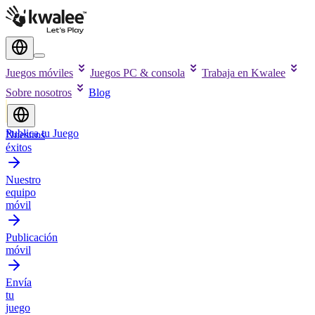
Juegos móviles
Juegos PC & consola
Trabaja en Kwalee
Sobre nosotros
Blog
Publica tu Juego
Nuestros
éxitos
Nuestro
equipo
móvil
Publicación
móvil
Envía
tu
juego