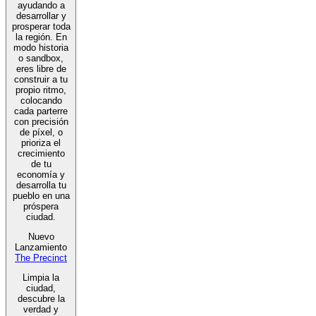
ayudando a
desarrollar y
prosperar toda
la región. En
modo historia
o sandbox,
eres libre de
construir a tu
propio ritmo,
colocando
cada parterre
con precisión
de píxel, o
prioriza el
crecimiento
de tu
economía y
desarrolla tu
pueblo en una
próspera
ciudad.
Nuevo
Lanzamiento
The Precinct
Limpia la
ciudad,
descubre la
verdad y