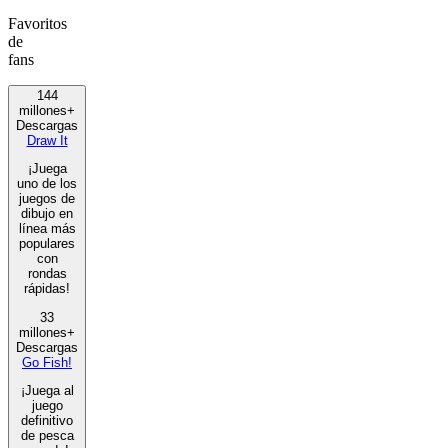
Favoritos
de
fans
144
millones+
Descargas
Draw It
¡Juega
uno de los
juegos de
dibujo en
línea más
populares
con
rondas
rápidas!
33
millones+
Descargas
Go Fish!
¡Juega al
juego
definitivo
de pesca