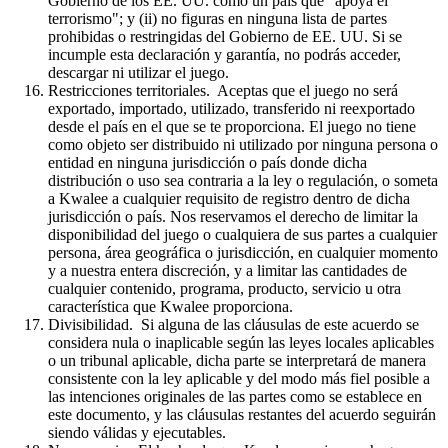
Gobierno de los EE. UU. como un país que "apoya el
terrorismo"; y (ii) no figuras en ninguna lista de partes
prohibidas o restringidas del Gobierno de EE. UU. Si se
incumple esta declaración y garantía, no podrás acceder,
descargar ni utilizar el juego.
Restricciones territoriales. Aceptas que el juego no será
exportado, importado, utilizado, transferido ni reexportado
desde el país en el que se te proporciona. El juego no tiene
como objeto ser distribuido ni utilizado por ninguna persona o
entidad en ninguna jurisdicción o país donde dicha
distribución o uso sea contraria a la ley o regulación, o someta
a Kwalee a cualquier requisito de registro dentro de dicha
jurisdicción o país. Nos reservamos el derecho de limitar la
disponibilidad del juego o cualquiera de sus partes a cualquier
persona, área geográfica o jurisdicción, en cualquier momento
y a nuestra entera discreción, y a limitar las cantidades de
cualquier contenido, programa, producto, servicio u otra
característica que Kwalee proporciona.
Divisibilidad. Si alguna de las cláusulas de este acuerdo se
considera nula o inaplicable según las leyes locales aplicables
o un tribunal aplicable, dicha parte se interpretará de manera
consistente con la ley aplicable y del modo más fiel posible a
las intenciones originales de las partes como se establece en
este documento, y las cláusulas restantes del acuerdo seguirán
siendo válidas y ejecutables.