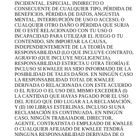
INCIDENTAL, ESPECIAL, INDIRECTO O
CONSECUENTE DE CUALQUIER TIPO, PÉRDIDA DE
BENEFICIOS, PÉRDIDA DE DATOS, ANGUSTIA
MENTAL, INTERRUPCIÓN DE USO O ACCESO, O
CUALQUIER OTRO DAÑO O PÉRDIDA QUE SURJA
DE O ESTÉ RELACIONADO CON TU USO O
INCAPACIDAD PARA UTILIZAR EL JUEGO O TU
CONTENIDO, SIN IMPORTAR LA CAUSA,
INDEPENDIENTEMENTE DE LA TEORÍA DE
RESPONSABILIDAD (LO QUE INCLUYE CONTRATO,
AGRAVIO (QUE INCLUYE NEGLIGENCIA),
RESPONSABILIDAD ESTRICTA U OTRA TEORÍA) E
INCLUSO SI KWALEE HA SIDO INFORMADO DE LA
POSIBILIDAD DE TALES DAÑOS. EN NINGÚN CASO
LA RESPONSABILIDAD TOTAL DE KWALEE
DERIVADA O RELACIONADA CON ESTE ACUERDO
O EL JUEGO O EL USO DEL MISMO EXCEDERÁ (I)
LA CANTIDAD QUE HAYAS PAGADO POR EL USO
DEL JUEGO QUE DIO LUGAR A LA RECLAMACIÓN,
Y (II) 100 LIBRAS ESTERLINAS, INCLUSO SI UNA
RECLAMACIÓN ES CONTINUADA. EN NINGÚN
CASO, NINGÚN TRABAJADOR, DIRECTOR,
AGENTE, CONTRATISTA O EMPLEADO DE KWALEE
O CUALQUIER AFILIADO DE KWALEE TENDRÁ
NINGUNA RESPONSABILIDAD DERIVADA DE O