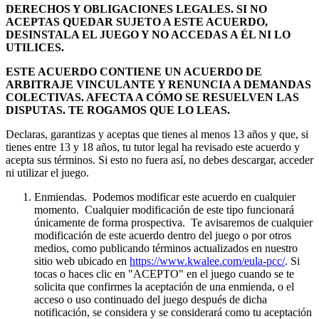
DERECHOS Y OBLIGACIONES LEGALES. SI NO
ACEPTAS QUEDAR SUJETO A ESTE ACUERDO,
DESINSTALA EL JUEGO Y NO ACCEDAS A ÉL NI LO
UTILICES.
ESTE ACUERDO CONTIENE UN ACUERDO DE
ARBITRAJE VINCULANTE Y RENUNCIA A DEMANDAS
COLECTIVAS. AFECTA A CÓMO SE RESUELVEN LAS
DISPUTAS. TE ROGAMOS QUE LO LEAS.
Declaras, garantizas y aceptas que tienes al menos 13 años y que, si
tienes entre 13 y 18 años, tu tutor legal ha revisado este acuerdo y
acepta sus términos. Si esto no fuera así, no debes descargar, acceder
ni utilizar el juego.
Enmiendas. Podemos modificar este acuerdo en cualquier
momento. Cualquier modificación de este tipo funcionará
únicamente de forma prospectiva. Te avisaremos de cualquier
modificación de este acuerdo dentro del juego o por otros
medios, como publicando términos actualizados en nuestro
sitio web ubicado en
https://www.kwalee.com/eula-pcc/
. Si
tocas o haces clic en "ACEPTO" en el juego cuando se te
solicita que confirmes la aceptación de una enmienda, o el
acceso o uso continuado del juego después de dicha
notificación, se considera y se considerará como tu aceptación