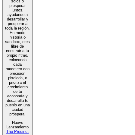
solos o
prosperar
juntos,
ayudando a
desarrollar y
prosperar a
toda la región.
En modo
historia o
sandbox, eres
libre de
construir a tu
propio ritmo,
colocando
cada
macetero con
precisión
pixelada, o
prioriza el
crecimiento
de tu
economía y
desarrolla tu
pueblo en una
ciudad
próspera.
Nuevo
Lanzamiento
The Precinct