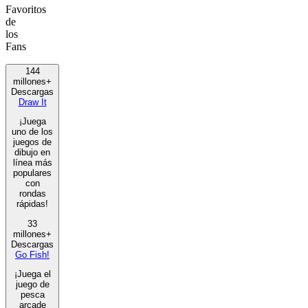
Favoritos
de
los
Fans
144
millones+
Descargas
Draw It
¡Juega
uno de los
juegos de
dibujo en
línea más
populares
con
rondas
rápidas!
33
millones+
Descargas
Go Fish!
¡Juega el
juego de
pesca
arcade