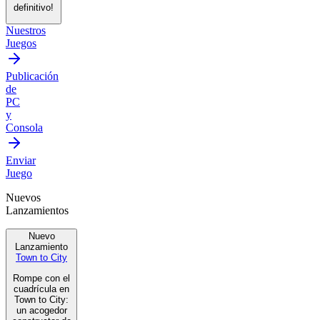
definitivo!
Nuestros
Juegos
Publicación
de
PC
y
Consola
Enviar
Juego
Nuevos
Lanzamientos
Nuevo
Lanzamiento
Town to City
Rompe con el
cuadrícula en
Town to City:
un acogedor