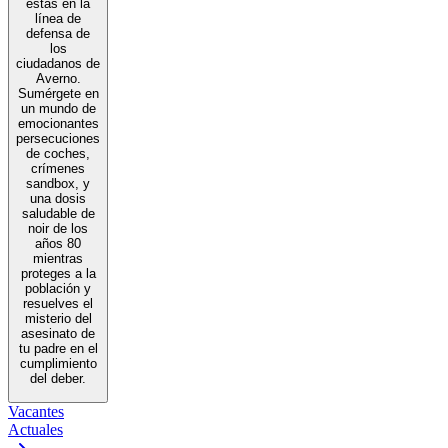
estás en la
línea de
defensa de
los
ciudadanos de
Averno.
Sumérgete en
un mundo de
emocionantes
persecuciones
de coches,
crímenes
sandbox, y
una dosis
saludable de
noir de los
años 80
mientras
proteges a la
población y
resuelves el
misterio del
asesinato de
tu padre en el
cumplimiento
del deber.
Vacantes
Actuales