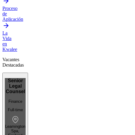
Proceso
de
Aplicación
La
Vida
en
Kwalee
Vacantes
Destacadas
Senior
Legal
Counsel
Finance
Full-time
Leamington
Spa,