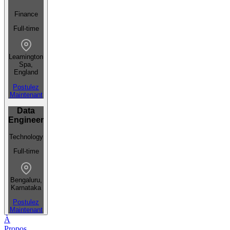
Finance
Full-time
Leamington
Spa,
England
Postulez
Maintenant
Data
Engineer
Technology
Full-time
Bengaluru,
Karnataka
Postulez
Maintenant
À
Propos