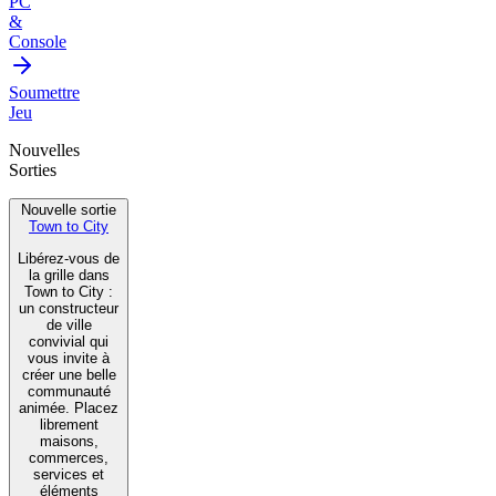
PC
&
Console
Soumettre
Jeu
Nouvelles
Sorties
Nouvelle sortie
Town to City
Libérez-vous de
la grille dans
Town to City :
un constructeur
de ville
convivial qui
vous invite à
créer une belle
communauté
animée. Placez
librement
maisons,
commerces,
services et
éléments