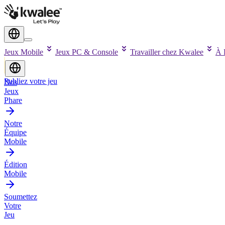
Jeux Mobile
Jeux PC & Console
Travailler chez Kwalee
À 
Publiez votre jeu
Nos
Jeux
Phare
Notre
Équipe
Mobile
Édition
Mobile
Soumettez
Votre
Jeu