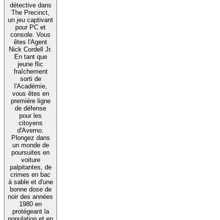
détective dans
The Precinct,
un jeu captivant
pour PC et
console. Vous
êtes l'Agent
Nick Cordell Jr.
En tant que
jeune flic
fraîchement
sorti de
l'Académie,
vous êtes en
première ligne
de défense
pour les
citoyens
d'Averno.
Plongez dans
un monde de
poursuites en
voiture
palpitantes, de
crimes en bac
à sable et d'une
bonne dose de
noir des années
1980 en
protégeant la
population et en