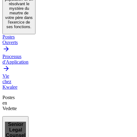
résolvant le
mystère du
meurtre de
votre père dans
l'exercice de
ses fonctions.
Postes
Ouverts
Processus
d'Application
Vie
chez
Kwalee
Postes
en
Vedette
Senior
Legal
Counsel