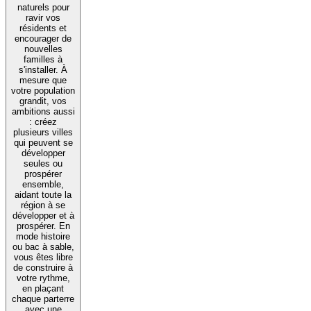
naturels pour
ravir vos
résidents et
encourager de
nouvelles
familles à
s'installer. À
mesure que
votre population
grandit, vos
ambitions aussi
: créez
plusieurs villes
qui peuvent se
développer
seules ou
prospérer
ensemble,
aidant toute la
région à se
développer et à
prospérer. En
mode histoire
ou bac à sable,
vous êtes libre
de construire à
votre rythme,
en plaçant
chaque parterre
avec une