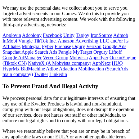
We may use the personal data we collect about you to serve you
targeted advertisements in our Games. We do this to provide you
with more relevant advertising content. We work with the following
third-party advertising networks:
Applovin
Adcolony
Facebook
Unity
Tapjoy
IronSource
Admob
InMobi
Vungle
TikTok Inc.
Amazon Advertising LLC and/or its
Affiliates
Mintegral
Fyber
Firebase
Ogury
Verizon
Google Ads
Snapchat
Apple Search Ads
Pangle
MyTarget
Orgury
Liftoff
Google AdManager
Verve Group
Mobvista
Appsflyer
OceanEngine
(Tiktok CN)
NativeX (A Mobvista company)
AppNext
HUQ
HyprMx
BidMachine
Adjoe
Adaction
Mobileaction (SearchAds
main company)
Twitter
Linkedin
To Prevent Fraud And Illegal Activity
We process personal data for our legitimate interests of ensuring that
any use of the Kwalee Products is lawful and non-fraudulent,
complying with our legal obligations, does not disrupt the operation
of our services, does not harass our staff or other individuals, to
enforce our legal rights and to comply with our legal obligations.
Where we reasonably believe that you are or may be in breach of
any applicable laws or our EULA or any other applicable terms