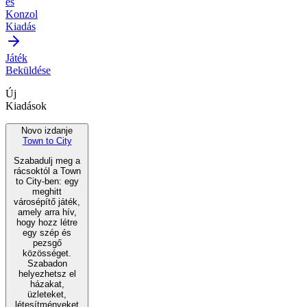
és
Konzol
Kiadás
Játék
Beküldése
Új
Kiadások
Novo izdanje
Town to City
Szabadulj meg a
rácsoktól a Town
to City-ben: egy
meghitt
városépítő játék,
amely arra hív,
hogy hozz létre
egy szép és
pezsgő
közösséget.
Szabadon
helyezhetsz el
házakat,
üzleteket,
létesítményeket