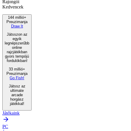
Rajongói
Kedvencek
144 millió+
Preuzimanja
Draw It
Játsszon az
egyik
legnépszerűbb
online
rajzjátékban
gyors tempójú
fordulókban!
33 millió+
Preuzimanja
Go Fish!
Játssz az
ultimate
arcade
horgász
játékkal!
Játékaink
PC