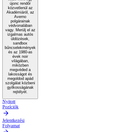
újonc rendőr
közvetlenül az
Akadémiáról, az
Averno
polgárainak
védvonalában
vagy. Merülj el az
izgalmas autós
üldözések,
sandbox
bűncselekmények
és az 1980-as
évek noir
világában,
miközben
megvéded a
lakosságot és
megoldod apád
szolgálat közbeni
gyilkosságának
rejtélyét.
Nyitott
Pozíciók
Jelentkezési
Folyamat