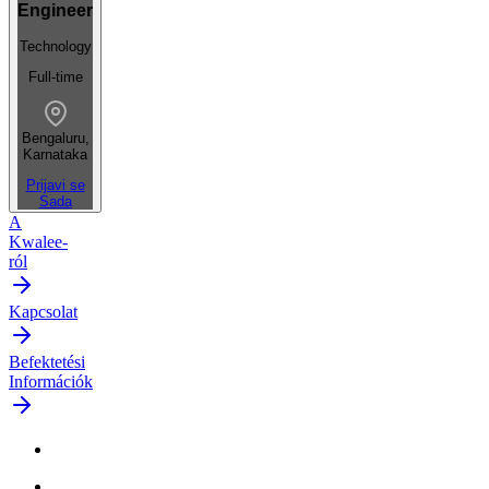
Engineer
Technology
Full-time
Bengaluru,
Karnataka
Prijavi se
Sada
A
Kwalee-
ról
Kapcsolat
Befektetési
Információk