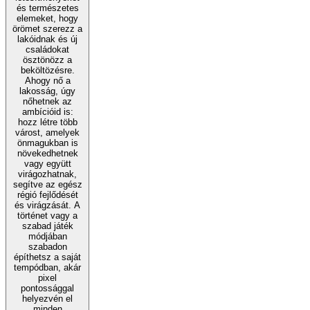
és természetes
elemeket, hogy
örömet szerezz a
lakóidnak és új
családokat
ösztönözz a
beköltözésre.
Ahogy nő a
lakosság, úgy
nőhetnek az
ambícióid is:
hozz létre több
várost, amelyek
önmagukban is
növekedhetnek
vagy együtt
virágozhatnak,
segítve az egész
régió fejlődését
és virágzását. A
történet vagy a
szabad játék
módjában
szabadon
építhetsz a saját
tempódban, akár
pixel
pontossággal
helyezvén el
minden