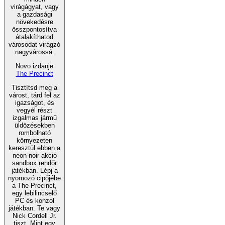
virágágyat, vagy
a gazdasági
növekedésre
összpontosítva
átalakíthatod
városodat virágzó
nagyvárossá.
Novo izdanje
The Precinct
Tisztítsd meg a
várost, tárd fel az
igazságot, és
vegyél részt
izgalmas jármű
üldözésekben
rombolható
környezeten
keresztül ebben a
neon-noir akció
sandbox rendőr
játékban. Lépj a
nyomozó cipőjébe
a The Precinct,
egy lebilincselő
PC és konzol
játékban. Te vagy
Nick Cordell Jr.
tiszt. Mint egy