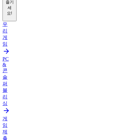
즐기
세
요!
우
리
게
임
PC
&
콘
솔
퍼
블
리
싱
게
임
제
출