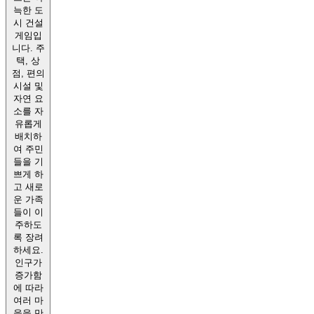
늑한 도
시 건설
게임입
니다. 주
택, 상
점, 편의
시설 및
자연 요
소를 자
유롭게
배치하
여 주민
들을 기
쁘게 하
고 새로
운 가족
들이 이
주하도
록 장려
하세요.
인구가
증가함
에 따라
여러 마
을을 만