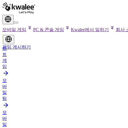
모바일 게임
PC & 콘솔 게임
Kwalee에서 일하기
회사 
게임 게시하기
히
트
게
임
모
바
일
팀
모
바
일