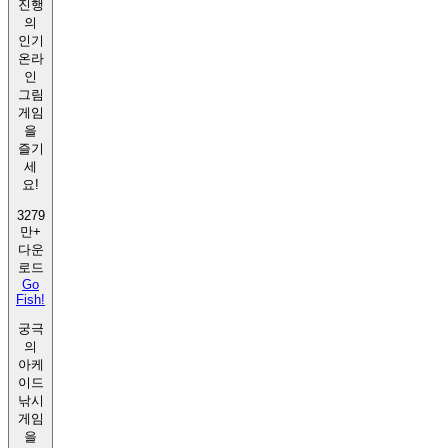
진행
의
인기
온라
인
그림
게임
을
즐기
세
요!
3279
만+
다운
로드
Go
Fish!
궁극
의
아케
이드
낚시
게임
을