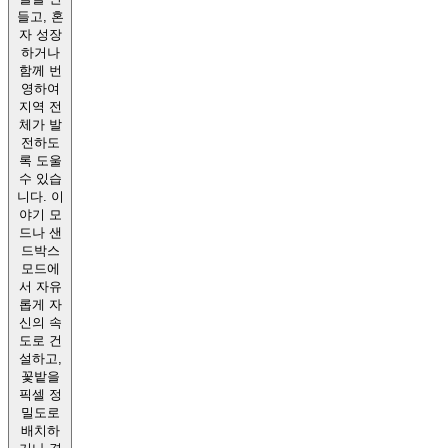
들고, 혼
자 성장
하거나
함께 번
영하여
지역 전
체가 발
전하도
록 도울
수 있습
니다. 이
야기 모
드나 샌
드박스
모드에
서 자유
롭게 자
신의 속
도로 건
설하고,
꽃밭을
픽셀 정
밀도로
배치하