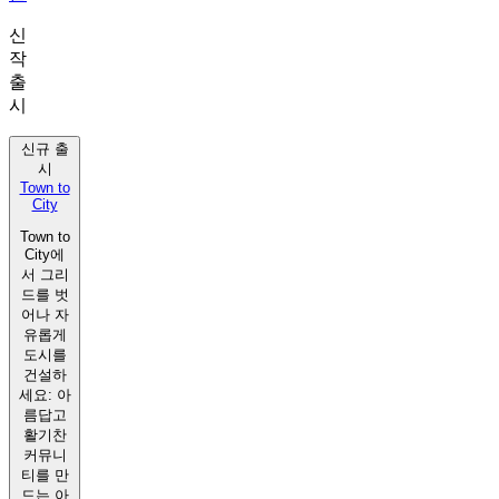
신
작
출
시
신규 출
시
Town to
City
Town to
City에
서 그리
드를 벗
어나 자
유롭게
도시를
건설하
세요: 아
름답고
활기찬
커뮤니
티를 만
드는 아