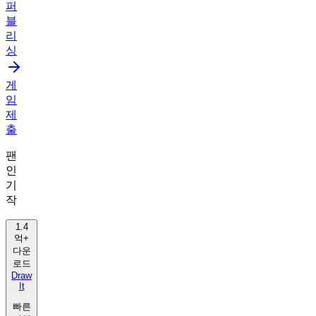
퍼
블
리
싱
게
임
제
출
팬
인
기
작
1.4
억+
다운
로드
Draw
It
빠른