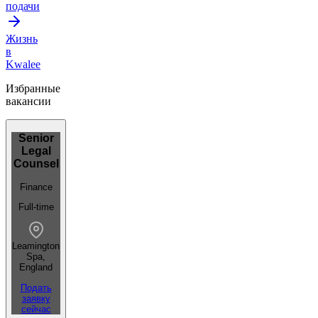
подачи
Жизнь
в
Kwalee
Избранные
вакансии
Senior
Legal
Counsel
Finance
Full-time
Leamington
Spa,
England
Подать
заявку
сейчас