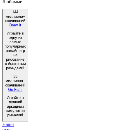
Любимые
144
миллиона+
скачиваний
Draw It
Играйте в
одну из
самых
популярных
онлайн-игр
на
рисование
с быстрыми
раундами!
33
миллиона+
скачиваний
Go Fish!
Играйте в
лучший
аркадный
симулятор
рыбалки!
Наши
игры