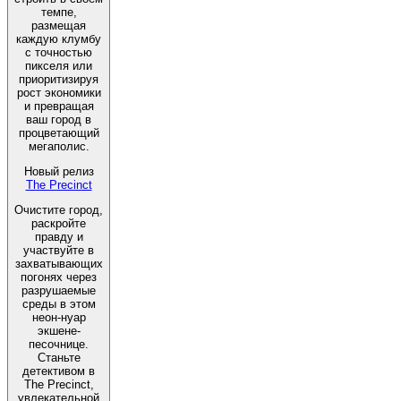
темпе,
размещая
каждую клумбу
с точностью
пикселя или
приоритизируя
рост экономики
и превращая
ваш город в
процветающий
мегаполис.
Новый релиз
The Precinct
Очистите город,
раскройте
правду и
участвуйте в
захватывающих
погонях через
разрушаемые
среды в этом
неон-нуар
экшене-
песочнице.
Станьте
детективом в
The Precinct,
увлекательной