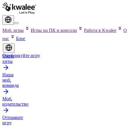
Моб. игры
Игры на ПК и консоли
Работа в Kwalee
О
нас
Блог
Опубликуйте игру
Наши
хиты
Наша
моб.
команда
Моб.
издательство
Отправьте
игру