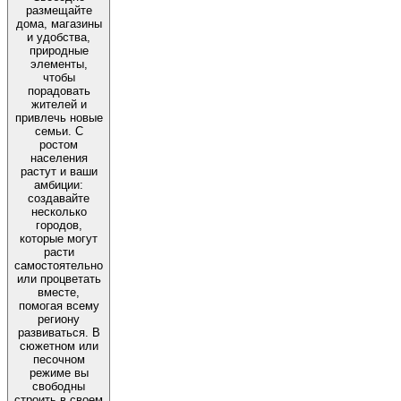
размещайте
дома, магазины
и удобства,
природные
элементы,
чтобы
порадовать
жителей и
привлечь новые
семьи. С
ростом
населения
растут и ваши
амбиции:
создавайте
несколько
городов,
которые могут
расти
самостоятельно
или процветать
вместе,
помогая всему
региону
развиваться. В
сюжетном или
песочном
режиме вы
свободны
строить в своем