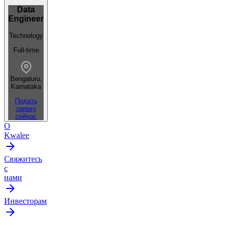
Data
Engineer
Technology
Full-time
Bengaluru,
Karnataka
Подать
заявку
сейчас
О
Kwalee
Свяжитесь
с
нами
Инвесторам