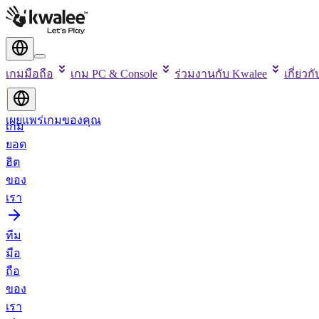
เกมมือถือ
เกม PC & Console
ร่วมงานกับ Kwalee
เกี่ยวก
เผยแพร่เกมของคุณ
เกม
ยอด
ฮิต
ของ
เรา
ทีม
มือ
ถือ
ของ
เรา