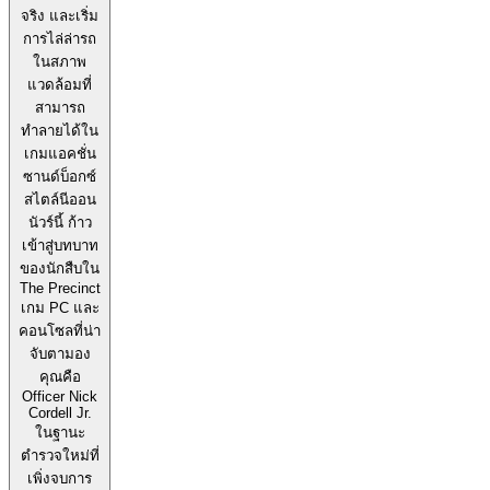
จริง และเริ่ม
การไล่ล่ารถ
ในสภาพ
แวดล้อมที่
สามารถ
ทำลายได้ใน
เกมแอคชั่น
ซานด์บ็อกซ์
สไตล์นีออน
นัวร์นี้ ก้าว
เข้าสู่บทบาท
ของนักสืบใน
The Precinct
เกม PC และ
คอนโซลที่น่า
จับตามอง
คุณคือ
Officer Nick
Cordell Jr.
ในฐานะ
ตำรวจใหม่ที่
เพิ่งจบการ