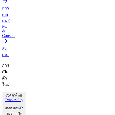
การ
เผย
แพร่
PC
&
Console
ส่ง
เกม
การ
เปิด
ตัว
ใหม่
เปิดตัวใหม่
Town to City
ปลดปล่อยตัว
เองจากกริด