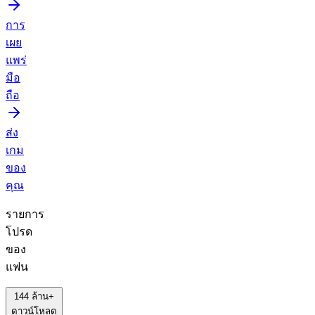
การ
เผย
แพร่
มือ
ถือ
ส่ง
เกม
ของ
คุณ
รายการ
โปรด
ของ
แฟน
144 ล้าน+
ดาวน์โหลด