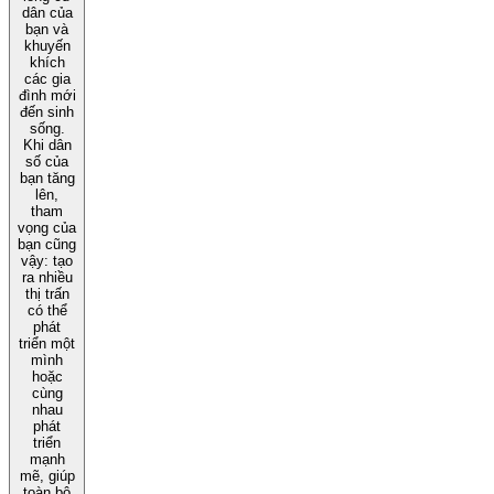
dân của
bạn và
khuyến
khích
các gia
đình mới
đến sinh
sống.
Khi dân
số của
bạn tăng
lên,
tham
vọng của
bạn cũng
vậy: tạo
ra nhiều
thị trấn
có thể
phát
triển một
mình
hoặc
cùng
nhau
phát
triển
mạnh
mẽ, giúp
toàn bộ