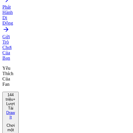
Phát
Hành
Di
Động
Gửi
Trò
Chơi
Của
Bạn
Yêu
Thích
Của
Fan
144
triệu+
Lượt
Tải
Draw
It
Chơi
một