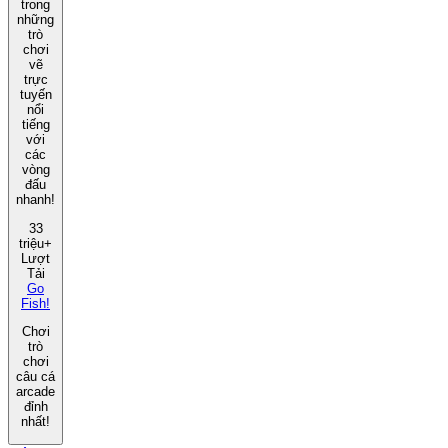
trong
những
trò
chơi
vẽ
trực
tuyến
nổi
tiếng
với
các
vòng
đấu
nhanh!
33
triệu+
Lượt
Tải
Go
Fish!
Chơi
trò
chơi
câu cá
arcade
đỉnh
nhất!