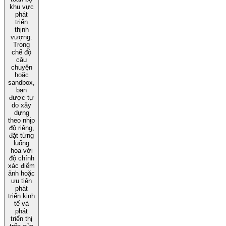
khu vực
phát
triển
thịnh
vượng.
Trong
chế độ
câu
chuyện
hoặc
sandbox,
bạn
được tự
do xây
dựng
theo nhịp
độ riêng,
đặt từng
luống
hoa với
độ chính
xác điểm
ảnh hoặc
ưu tiên
phát
triển kinh
tế và
phát
triển thị