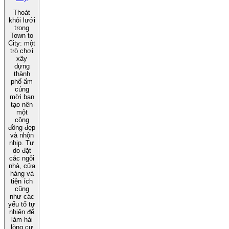
Thoát
khỏi lưới
trong
Town to
City: một
trò chơi
xây
dựng
thành
phố ấm
cúng
mời bạn
tạo nên
một
cộng
đồng đẹp
và nhộn
nhịp. Tự
do đặt
các ngôi
nhà, cửa
hàng và
tiện ích
cũng
như các
yếu tố tự
nhiên để
làm hài
lòng cư