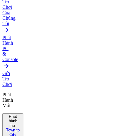
Trò
Chơi
Của
Chúng
Tôi
Phát
Hành
PC
&
Console
Gửi
Trò
Chơi
Phát
Hành
Mới
Phát
hành
mới
Town to
City