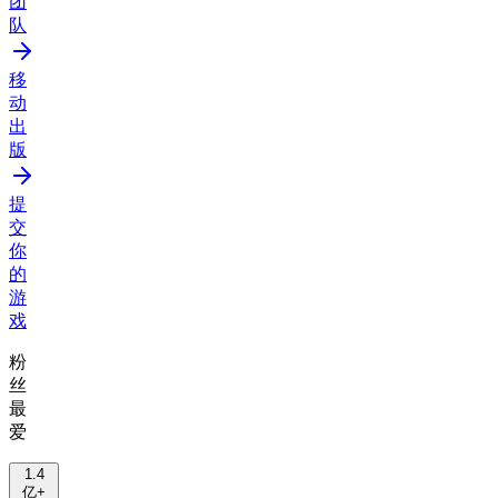
团
队
移
动
出
版
提
交
你
的
游
戏
粉
丝
最
爱
1.4
亿+