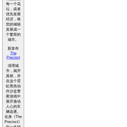
每一个花
坛，或者
优先发展
经济，将
您的城镇
发展成一
个繁荣的
城市。
新发布
The
Precinct
清理城
市，揭开
真相，并
在这个霓
虹黑色动
作沙盒警
察游戏中
展开激动
人心的车
辆追逐。
化身《The
Precinct》
中一名侦