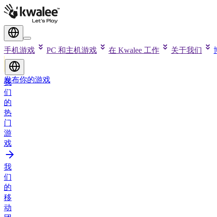
手机游戏
PC 和主机游戏
在 Kwalee 工作
关于我们
发布你的游戏
我
们
的
热
门
游
戏
我
们
的
移
动