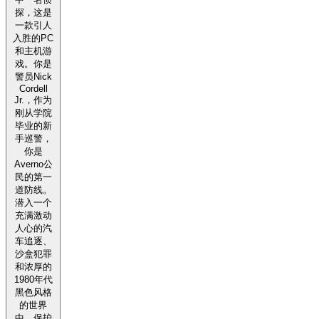
探，这是
一款引人
入胜的PC
和主机游
戏。你是
警员Nick
Cordell
Jr.，作为
刚从学院
毕业的新
手巡警，
你是
Averno公
民的第一
道防线。
潜入一个
充满激动
人心的汽
车追逐、
沙盒犯罪
和浓厚的
1980年代
黑色风格
的世界
中，保护