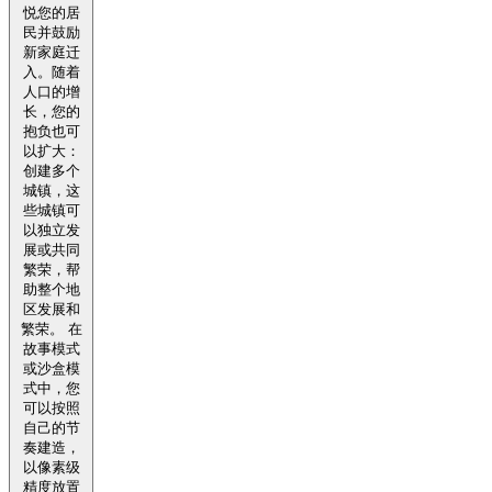
悦您的居
民并鼓励
新家庭迁
入。随着
人口的增
长，您的
抱负也可
以扩大：
创建多个
城镇，这
些城镇可
以独立发
展或共同
繁荣，帮
助整个地
区发展和
繁荣。 在
故事模式
或沙盒模
式中，您
可以按照
自己的节
奏建造，
以像素级
精度放置