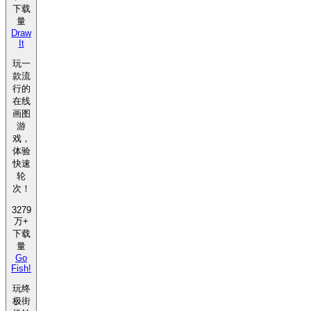
下载
量
Draw
It
玩一
款流
行的
在线
画图
游
戏，
体验
快速
轮
次！
3279
万+
下载
量
Go
Fish!
玩终
极街