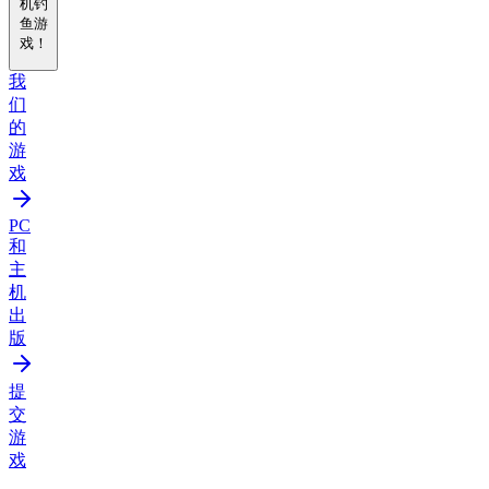
机钓
鱼游
戏！
我
们
的
游
戏
PC
和
主
机
出
版
提
交
游
戏