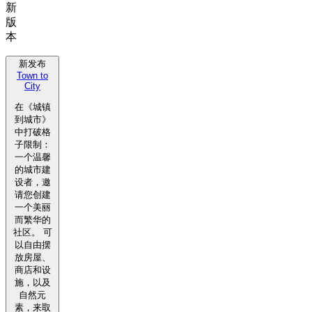
新
版
本
新发布
Town to
City
在《城镇
到城市》
中打破格
子限制：
一个温馨
的城市建
设者，邀
请您创建
一个美丽
而繁华的
社区。 可
以自由摆
放房屋、
商店和设
施，以及
自然元
素，来取