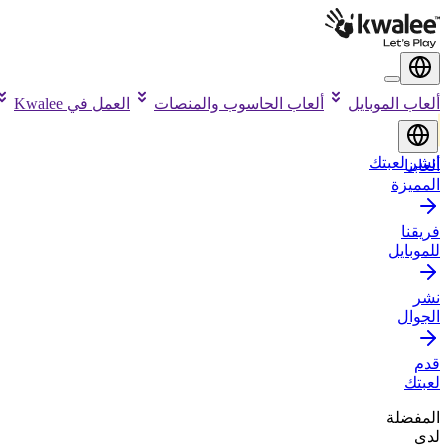
ألعاب الموبايل
ألعاب الحاسوب والمنصات
العمل في Kwalee
انشر لعبتك
ألعابنا
المميزة
فريقنا
للموبايل
نشر
الجوال
قدم
لعبتك
المفضلة
لدى