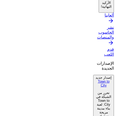
الأركيد
النهائية!
ألعابنا
نشر
الحاسوب
والمنصات
قدم
اللعب
الإصدارات
الجديدة
إصدار جديد
Town to
City
تحرر من
الشبكة في
Town to
City: لعبة
بناء مدينة
مريحة