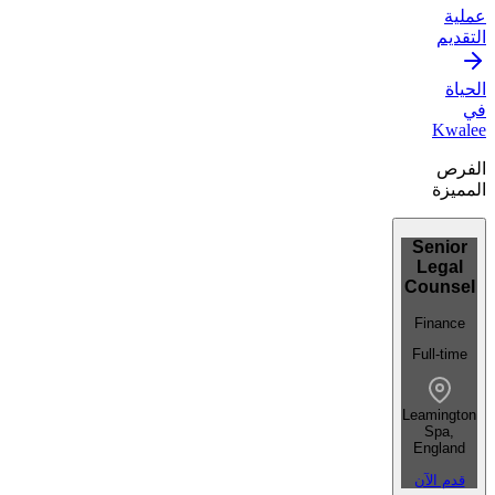
عملية
التقديم
الحياة
في
Kwalee
الفرص
المميزة
Senior
Legal
Counsel
Finance
Full-time
Leamington
Spa,
England
قدم الآن