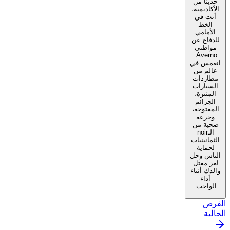
حديثًا من
الأكاديمية،
أنت في
الخط
الأمامي
للدفاع عن
مواطني
Averno.
انغمس في
عالم من
مطاردات
السيارات
المثيرة،
الجرائم
المفتوحة،
وجرعة
صحية من
الـnoir
الثمانينيات
لحماية
الناس وحل
لغز مقتل
والدك أثناء
أداء
الواجب.
الفرص
الحالية