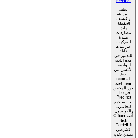
Precinct
نظف
المدينة،
واكتشف
الحقيقة،
وابدأ
مطاردات
مثيرة
للمركبات
عبر بيئات
قابلة
للتدمير في
هذه اللعبة
البوليسية
الأكشن من
نوع
الـneon-
noir. اتخذ
دور المحقق
في The
Precinct،
لعبة ساحرة
للحاسوب
والكونسول.
أنت Officer
Nick
Cordell Jr.
كشرطي
مبتدئ تخرج