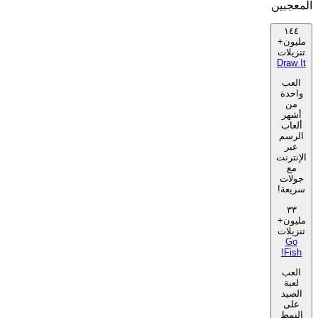
المعجبين
١٤٤
مليون+
تنزيلات
Draw It
العب
واحدة
من
أشهر
ألعاب
الرسم
عبر
الإنترنت
مع
جولات
سريعة!
٣٣
مليون+
تنزيلات
Go
Fish!
العب
لعبة
الصيد
على
النمط