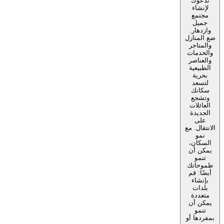
تدعوك
لإنشاء
مجتمع
جميل
وازدهار.
ضع المنازل
والمتاجر
والخدمات
والعناصر
الطبيعية
بحرية
لتسعد
سكانك
وتشجع
العائلات
الجديدة
على
الانتقال. مع
نمو
السكان،
يمكن أن
تنمو
طموحاتك
أيضًا: قم
بإنشاء
بلدات
متعددة
يمكن أن
تنمو
بمفردها أو