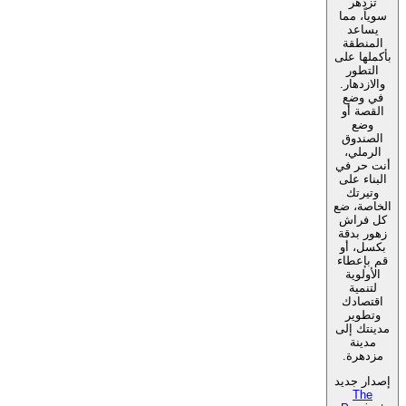
تزدهر
سوياً، مما
يساعد
المنطقة
بأكملها على
التطور
والازدهار.
في وضع
القصة أو
وضع
الصندوق
الرملي،
أنت حر في
البناء على
وتيرتك
الخاصة، ضع
كل فراش
زهور بدقة
بكسل، أو
قم بإعطاء
الأولوية
لتنمية
اقتصادك
وتطوير
مدينتك إلى
مدينة
مزدهرة.
إصدار جديد
The