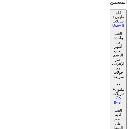
المعجبين
١٤٤
مليون+
تنزيلات
Draw It
العب
واحدة
من
أشهر
ألعاب
الرسم
عبر
الإنترنت
مع
جولات
سريعة!
٣٣
مليون+
تنزيلات
Go
Fish!
العب
لعبة
الصيد
على
النمط