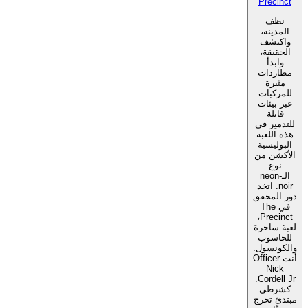
Precinct
نظف
المدينة،
واكتشف
الحقيقة،
وابدأ
مطاردات
مثيرة
للمركبات
عبر بيئات
قابلة
للتدمير في
هذه اللعبة
البوليسية
الأكشن من
نوع
الـneon-
noir. اتخذ
دور المحقق
في The
Precinct،
لعبة ساحرة
للحاسوب
والكونسول.
أنت Officer
Nick
Cordell Jr.
كشرطي
مبتدئ تخرج