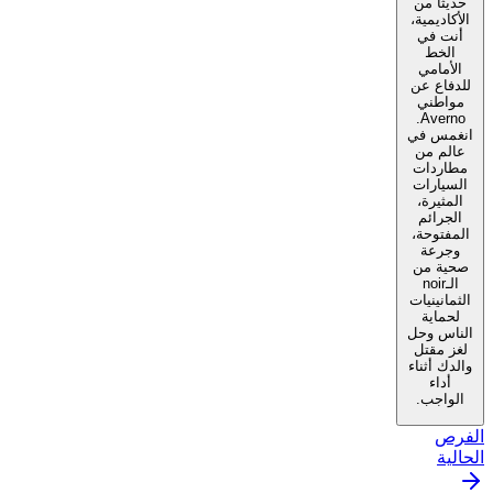
حديثًا من
الأكاديمية،
أنت في
الخط
الأمامي
للدفاع عن
مواطني
Averno.
انغمس في
عالم من
مطاردات
السيارات
المثيرة،
الجرائم
المفتوحة،
وجرعة
صحية من
الـnoir
الثمانينيات
لحماية
الناس وحل
لغز مقتل
والدك أثناء
أداء
الواجب.
الفرص
الحالية