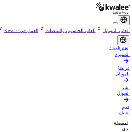
ألعاب الموبايل
ألعاب الحاسوب والمنصات
العمل في Kwalee
انشر لعبتك
ألعابنا
المميزة
فريقنا
للموبايل
نشر
الجوال
قدم
لعبتك
المفضلة
لدى