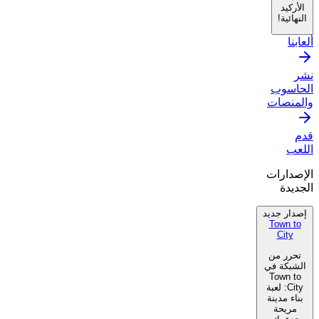
الأركيد
النهائية!
ألعابنا
نشر
الحاسوب
والمنصات
قدم
اللعب
الإصدارات
الجديدة
إصدار جديد
Town to
City
تحرر من
الشبكة في
Town to
City: لعبة
بناء مدينة
مريحة