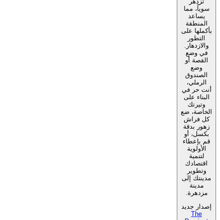
تزدهر
سوياً، مما
يساعد
المنطقة
بأكملها على
التطور
والازدهار.
في وضع
القصة أو
وضع
الصندوق
الرملي،
أنت حر في
البناء على
وتيرتك
الخاصة، ضع
كل فراش
زهور بدقة
بكسل، أو
قم بإعطاء
الأولوية
لتنمية
اقتصادك
وتطوير
مدينتك إلى
مدينة
مزدهرة.
إصدار جديد
The