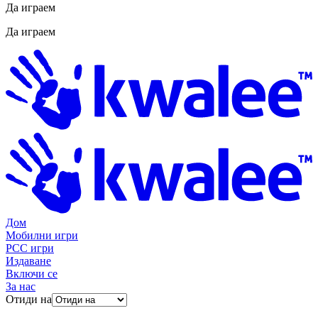
Да играем
Да играем
Дом
Мобилни игри
PCC игри
Издаване
Включи се
За нас
Отиди на