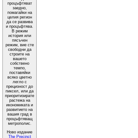
процъфтяват
заедно,
помагайки на
целия регион
да се развива
и процъфтява.
В режим
история или
пясъчен
режим, вие сте
свободни да
строите на
вашето
собствено
темпо,
поставяйки
всяко цветно
легло с
прецизност до
пиксел, или да
приоритизирате
растежа на
икономиката и
развитието на
вашия град в
процъфтяващ
метрополис.
Ново издание
The Precinct