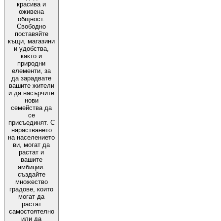
красива и
оживена
общност.
Свободно
поставяйте
къщи, магазини
и удобства,
както и
природни
елементи, за
да зарадвате
вашите жители
и да насърчите
нови
семейства да
се
присъединят. С
нарастването
на населението
ви, могат да
растат и
вашите
амбиции:
създайте
множество
градове, които
могат да
растат
самостоятелно
или да