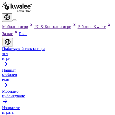
Мобилни игри
PC & Конзолни игри
Работа в Kwalee
За нас
Блог
Публикувай своята игра
Нашите
хит
игри
Нашият
мобилен
екип
Мобилно
публикуване
Изпратете
играта