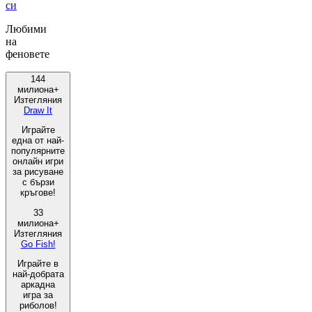
си
Любими
на
феновете
144
милиона+
Изтегляния
Draw It
Играйте
една от най-
популярните
онлайн игри
за рисуване
с бързи
кръгове!
33
милиона+
Изтегляния
Go Fish!
Играйте в
най-добрата
аркадна
игра за
риболов!