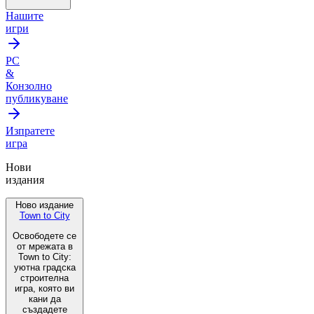
Нашите
игри
PC
&
Конзолно
публикуване
Изпратете
игра
Нови
издания
Ново издание
Town to City
Освободете се
от мрежата в
Town to City:
уютна градска
строителна
игра, която ви
кани да
създадете