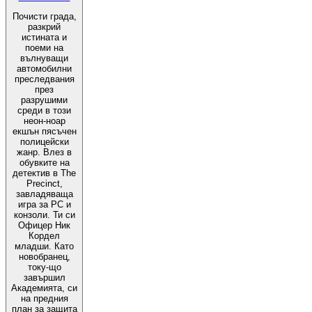
Почисти града,
разкрий
истината и
поеми на
вълнуващи
автомобилни
преследвания
през
разрушими
среди в този
неон-ноар
екшън пясъчен
полицейски
жанр. Влез в
обувките на
детектив в The
Precinct,
завладяваща
игра за PC и
конзоли. Ти си
Офицер Ник
Кордел
младши. Като
новобранец,
току-що
завършил
Академията, си
на предния
план за защита