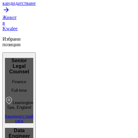
кандидатстване
Живот
в
Kwalee
Избрани
позиции
Senior
Legal
Counsel
Finance
Full-time
Leamington
Spa, England
Кандидатствай
сега
Data
Engineer