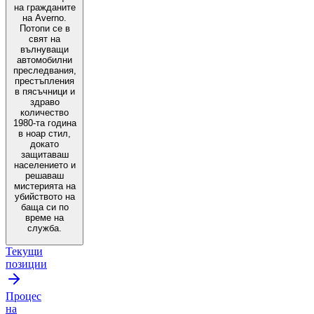
на гражданите
на Аverno.
Потопи се в
свят на
вълнуващи
автомобилни
преследвания,
престъпления
в пясъчници и
здраво
количество
1980-та година
в ноар стил,
докато
защитаваш
населението и
решаваш
мистерията на
убийството на
баща си по
време на
служба.
Текущи
позиции
Процес
на