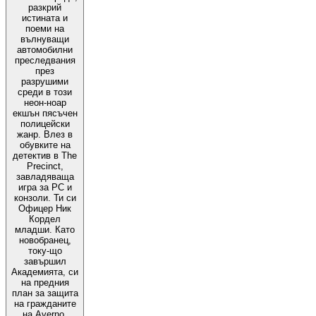
разкрий
истината и
поеми на
вълнуващи
автомобилни
преследвания
през
разрушими
среди в този
неон-ноар
екшън пясъчен
полицейски
жанр. Влез в
обувките на
детектив в The
Precinct,
завладяваща
игра за PC и
конзоли. Ти си
Офицер Ник
Кордел
младши. Като
новобранец,
току-що
завършил
Академията, си
на предния
план за защита
на гражданите
на Аverno.