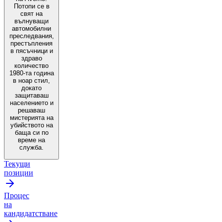
Потопи се в
свят на
вълнуващи
автомобилни
преследвания,
престъпления
в пясъчници и
здраво
количество
1980-та година
в ноар стил,
докато
защитаваш
населението и
решаваш
мистерията на
убийството на
баща си по
време на
служба.
Текущи
позиции
Процес
на
кандидатстване