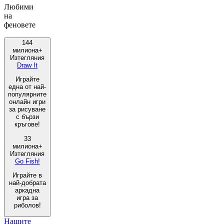
Любими
на
феновете
144
милиона+
Изтегляния
Draw It
Играйте
една от най-
популярните
онлайн игри
за рисуване
с бързи
кръгове!
33
милиона+
Изтегляния
Go Fish!
Играйте в
най-добрата
аркадна
игра за
риболов!
Нашите