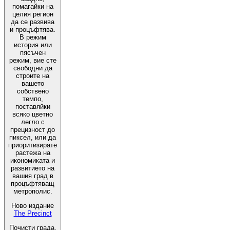
помагайки на
целия регион
да се развива
и процъфтява.
В режим
история или
пясъчен
режим, вие сте
свободни да
строите на
вашето
собствено
темпо,
поставяйки
всяко цветно
легло с
прецизност до
пиксел, или да
приоритизирате
растежа на
икономиката и
развитието на
вашия град в
процъфтяващ
метрополис.
Ново издание
The Precinct
Почисти града,