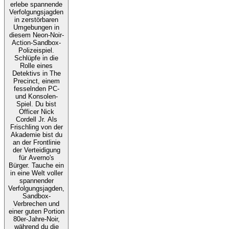
erlebe spannende
Verfolgungsjagden
in zerstörbaren
Umgebungen in
diesem Neon-Noir-
Action-Sandbox-
Polizeispiel.
Schlüpfe in die
Rolle eines
Detektivs in The
Precinct, einem
fesselnden PC-
und Konsolen-
Spiel. Du bist
Officer Nick
Cordell Jr. Als
Frischling von der
Akademie bist du
an der Frontlinie
der Verteidigung
für Averno's
Bürger. Tauche ein
in eine Welt voller
spannender
Verfolgungsjagden,
Sandbox-
Verbrechen und
einer guten Portion
80er-Jahre-Noir,
während du die