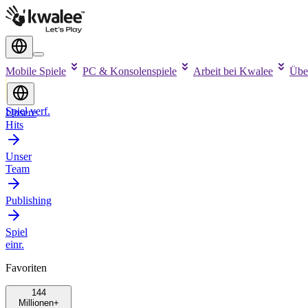
Mobile Spiele
PC & Konsolenspiele
Arbeit bei Kwalee
Übe
Spiel verf.
Unsere
Hits
Unser
Team
Publishing
Spiel
einr.
Favoriten
144
Millionen+