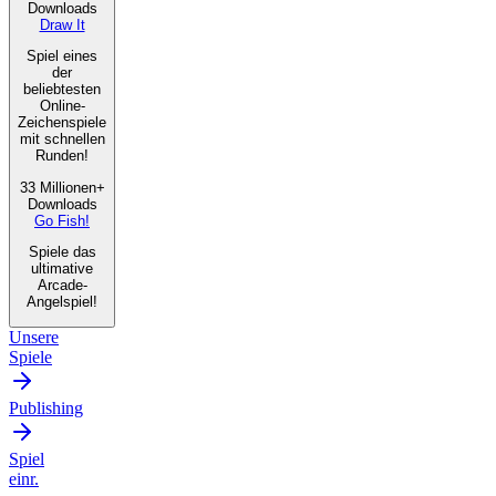
Downloads
Draw It
Spiel eines
der
beliebtesten
Online-
Zeichenspiele
mit schnellen
Runden!
33 Millionen+
Downloads
Go Fish!
Spiele das
ultimative
Arcade-
Angelspiel!
Unsere
Spiele
Publishing
Spiel
einr.