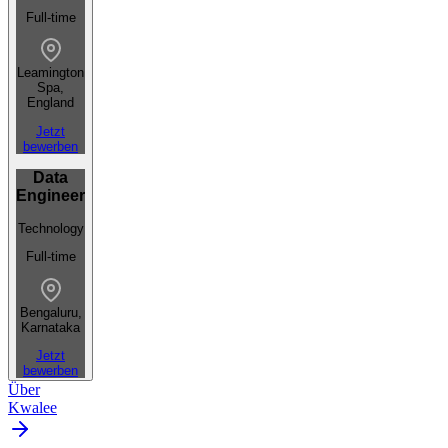
Full-time
Leamington
Spa,
England
Jetzt
bewerben
Data
Engineer
Technology
Full-time
Bengaluru,
Karnataka
Jetzt
bewerben
Über
Kwalee