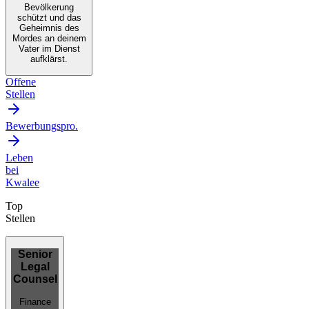
Bevölkerung
schützt und das
Geheimnis des
Mordes an deinem
Vater im Dienst
aufklärst.
Offene
Stellen
Bewerbungspro.
Leben
bei
Kwalee
Top
Stellen
Senior
Legal
Counsel
Finance