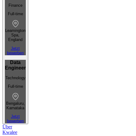
Finance
Full-time
Leamington
Spa,
England
Jetzt
bewerben
Data
Engineer
Technology
Full-time
Bengaluru,
Karnataka
Jetzt
bewerben
Über
Kwalee