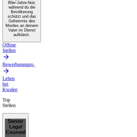
80er-Jahre-Noir,
während du die
Bevölkerung
schützt und das
Geheimnis des
Mordes an deinem
Vater im Dienst
aufklärst.
Offene
Stellen
Bewerbungspro.
Leben
bei
Kwalee
Top
Stellen
Senior
Legal
Counsel