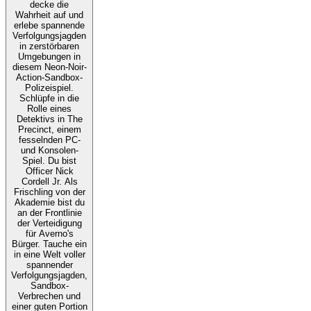
decke die
Wahrheit auf und
erlebe spannende
Verfolgungsjagden
in zerstörbaren
Umgebungen in
diesem Neon-Noir-
Action-Sandbox-
Polizeispiel.
Schlüpfe in die
Rolle eines
Detektivs in The
Precinct, einem
fesselnden PC-
und Konsolen-
Spiel. Du bist
Officer Nick
Cordell Jr. Als
Frischling von der
Akademie bist du
an der Frontlinie
der Verteidigung
für Averno's
Bürger. Tauche ein
in eine Welt voller
spannender
Verfolgungsjagden,
Sandbox-
Verbrechen und
einer guten Portion