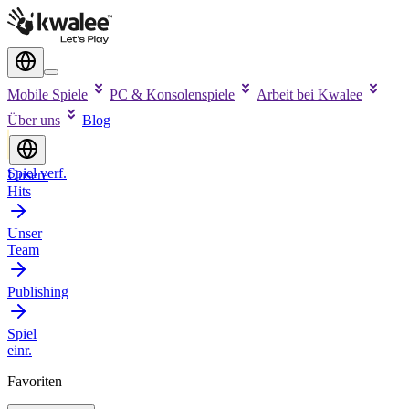
Mobile Spiele
PC & Konsolenspiele
Arbeit bei Kwalee
Über uns
Blog
Spiel verf.
Unsere
Hits
Unser
Team
Publishing
Spiel
einr.
Favoriten