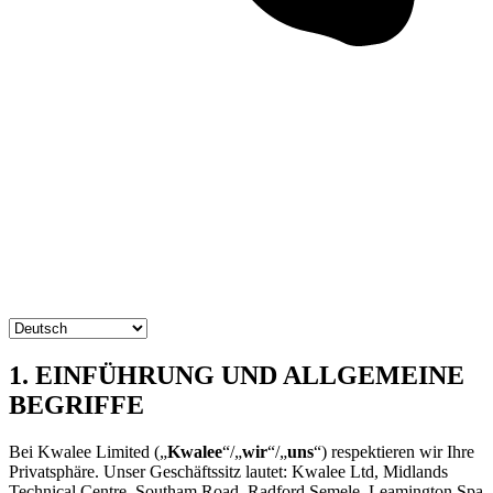
1. EINFÜHRUNG UND ALLGEMEINE
BEGRIFFE
Bei Kwalee Limited („
Kwalee
“/„
wir
“/„
uns
“) respektieren wir Ihre
Privatsphäre. Unser Geschäftssitz lautet: Kwalee Ltd, Midlands
Technical Centre, Southam Road, Radford Semele, Leamington Spa