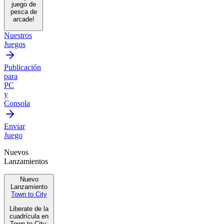
juego de
pesca de
arcade!
Nuestros
Juegos
Publicación
para
PC
y
Consola
Enviar
Juego
Nuevos
Lanzamientos
Nuevo
Lanzamiento
Town to City
Liberate de la
cuadrícula en
Town to City: