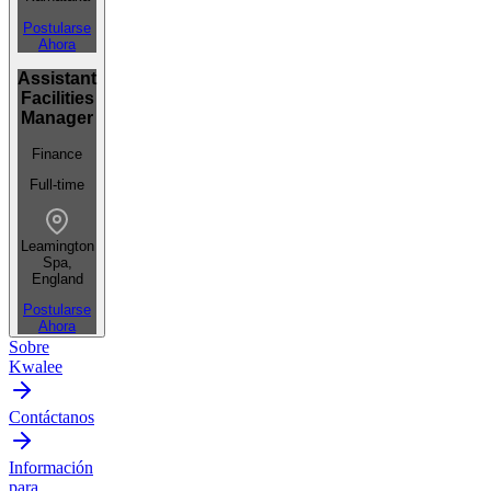
Postularse
Ahora
Assistant
Facilities
Manager
Finance
Full-time
Leamington
Spa,
England
Postularse
Ahora
Sobre
Kwalee
Contáctanos
Información
para