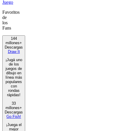
Juego
Favoritos
de
los
Fans
144
millones+
Descargas
Draw It
¡Jugá uno
de los
juegos de
dibujo en
línea más
populares
con
rondas
rápidas!
33
millones+
Descargas
Go Fish!
¡Juega el
mejor