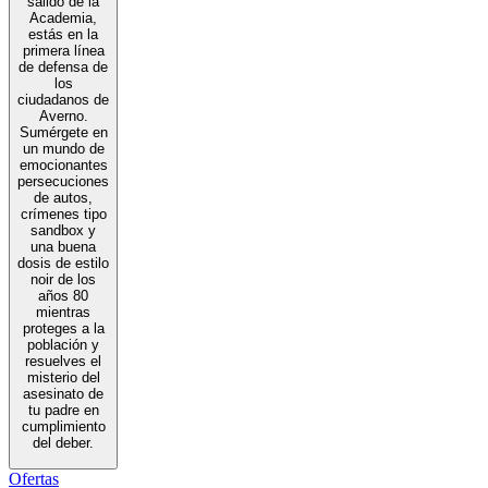
salido de la
Academia,
estás en la
primera línea
de defensa de
los
ciudadanos de
Averno.
Sumérgete en
un mundo de
emocionantes
persecuciones
de autos,
crímenes tipo
sandbox y
una buena
dosis de estilo
noir de los
años 80
mientras
proteges a la
población y
resuelves el
misterio del
asesinato de
tu padre en
cumplimiento
del deber.
Ofertas