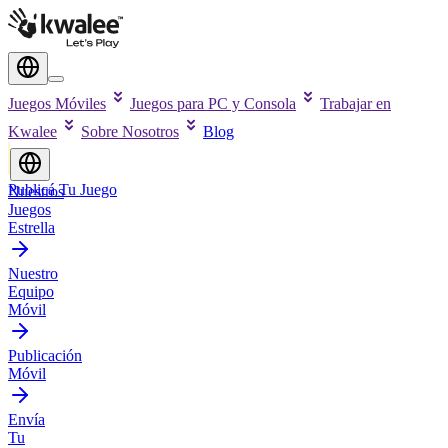
Juegos Móviles
Juegos para PC y Consola
Trabajar en
Kwalee
Sobre Nosotros
Blog
Publicá Tu Juego
Nuestros
Juegos
Estrella
Nuestro
Equipo
Móvil
Publicación
Móvil
Envía
Tu