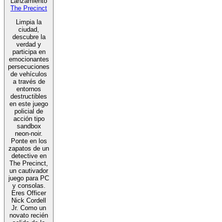
Lanzamiento
The Precinct
Limpia la
ciudad,
descubre la
verdad y
participa en
emocionantes
persecuciones
de vehículos
a través de
entornos
destructibles
en este juego
policial de
acción tipo
sandbox
neon-noir.
Ponte en los
zapatos de un
detective en
The Precinct,
un cautivador
juego para PC
y consolas.
Eres Officer
Nick Cordell
Jr. Como un
novato recién