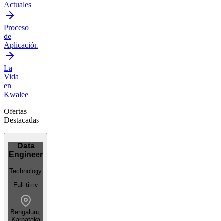
Actuales
Proceso
de
Aplicación
La
Vida
en
Kwalee
Ofertas
Destacadas
Data
Engineer
Technology
Full-time
Bengaluru,
Karnataka