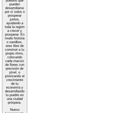
pueblos que
pueden
desarrollarse
por sí solos o
prosperar
juntos,
ayudando a
toda la región
a crecer y
prosperar. En
modo historia
o sandbox,
eres libre de
construir a tu
propio ritmo,
colocando
cada macizo
de flores con
precisión de
píxel, o
priorizando el
crecimiento
de tu
economía y
desarrollando
tu pueblo en
una ciudad
próspera.
Nuevo