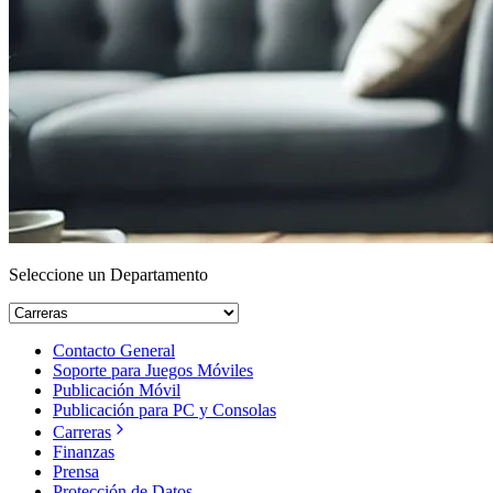
Seleccione un Departamento
Contacto General
Soporte para Juegos Móviles
Publicación Móvil
Publicación para PC y Consolas
Carreras
Finanzas
Prensa
Protección de Datos