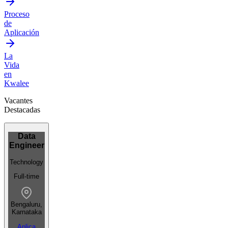
Proceso
de
Aplicación
La
Vida
en
Kwalee
Vacantes
Destacadas
Data
Engineer
Technology
Full-time
Bengaluru,
Karnataka
Aplica