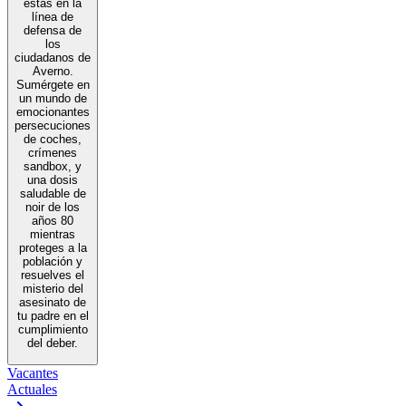
estás en la
línea de
defensa de
los
ciudadanos de
Averno.
Sumérgete en
un mundo de
emocionantes
persecuciones
de coches,
crímenes
sandbox, y
una dosis
saludable de
noir de los
años 80
mientras
proteges a la
población y
resuelves el
misterio del
asesinato de
tu padre en el
cumplimiento
del deber.
Vacantes
Actuales