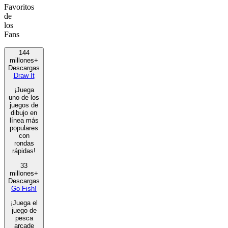
Favoritos
de
los
Fans
144
millones+
Descargas
Draw It
¡Juega
uno de los
juegos de
dibujo en
línea más
populares
con
rondas
rápidas!
33
millones+
Descargas
Go Fish!
¡Juega el
juego de
pesca
arcade