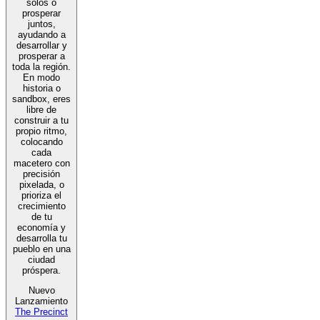
solos o
prosperar
juntos,
ayudando a
desarrollar y
prosperar a
toda la región.
En modo
historia o
sandbox, eres
libre de
construir a tu
propio ritmo,
colocando
cada
macetero con
precisión
pixelada, o
prioriza el
crecimiento
de tu
economía y
desarrolla tu
pueblo en una
ciudad
próspera.
Nuevo
Lanzamiento
The Precinct