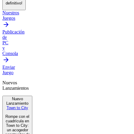
definitivo!
Nuestros
Juegos
Publicación
de
PC
y
Consola
Enviar
Juego
Nuevos
Lanzamientos
Nuevo
Lanzamiento
Town to City
Rompe con el
cuadrícula en
Town to City:
un acogedor