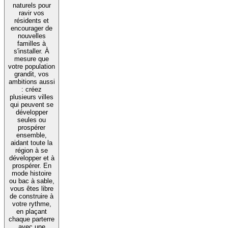
naturels pour
ravir vos
résidents et
encourager de
nouvelles
familles à
s'installer. À
mesure que
votre population
grandit, vos
ambitions aussi
: créez
plusieurs villes
qui peuvent se
développer
seules ou
prospérer
ensemble,
aidant toute la
région à se
développer et à
prospérer. En
mode histoire
ou bac à sable,
vous êtes libre
de construire à
votre rythme,
en plaçant
chaque parterre
avec une