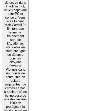
détective dans
The Precinct,
un jeu captivant
pour PC et
console. Vous
êtes l'Agent
Nick Cordell Jr.
En tant que
jeune flic
fraîchement
sorti de
l'Académie,
vous êtes en
première ligne
de défense
pour les
citoyens
d'Averno.
Plongez dans
un monde de
poursuites en
voiture
palpitantes, de
crimes en bac
à sable et d'une
bonne dose de
noir des années
1980 en
protégeant la
population et en