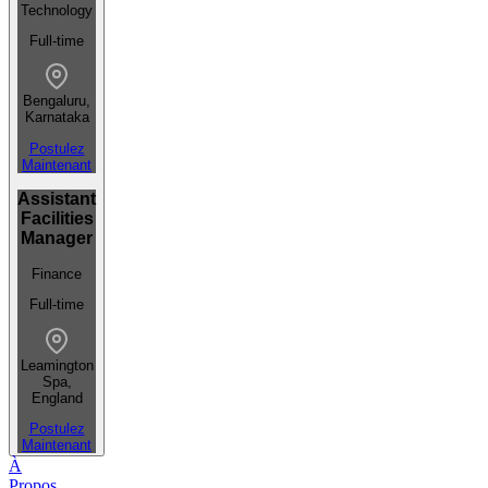
Technology
Full-time
Bengaluru,
Karnataka
Postulez
Maintenant
Assistant
Facilities
Manager
Finance
Full-time
Leamington
Spa,
England
Postulez
Maintenant
À
Propos