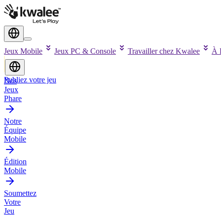
Jeux Mobile
Jeux PC & Console
Travailler chez Kwalee
À 
Publiez votre jeu
Nos
Jeux
Phare
Notre
Équipe
Mobile
Édition
Mobile
Soumettez
Votre
Jeu