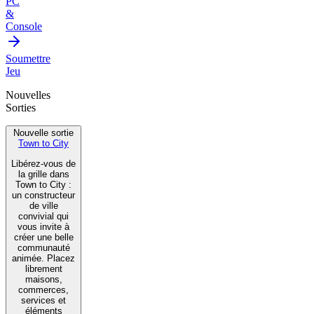
PC
&
Console
Soumettre
Jeu
Nouvelles
Sorties
Nouvelle sortie
Town to City
Libérez-vous de
la grille dans
Town to City :
un constructeur
de ville
convivial qui
vous invite à
créer une belle
communauté
animée. Placez
librement
maisons,
commerces,
services et
éléments