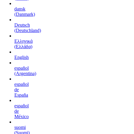
dansk
(Danmark)
Deutsch
(Deutschland)
Ελληνικά
(Ελλάδα)
English
español
(Argentina)
español
de
España
español
de
México
suomi
(Suomi)