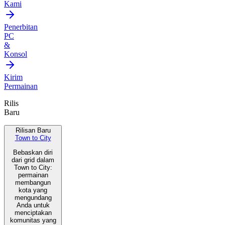
Kami
Penerbitan
PC
&
Konsol
Kirim
Permainan
Rilis
Baru
Rilisan Baru
Town to City
Bebaskan diri
dari grid dalam
Town to City:
permainan
membangun
kota yang
mengundang
Anda untuk
menciptakan
komunitas yang