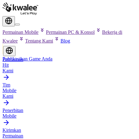
Permainan Mobile
Permainan PC & Konsol
Bekerja di
Kwalee
Tentang Kami
Blog
Publikasikan Game Anda
Permainan
Hit
Kami
Tim
Mobile
Kami
Penerbitan
Mobile
Kirimkan
Permainan