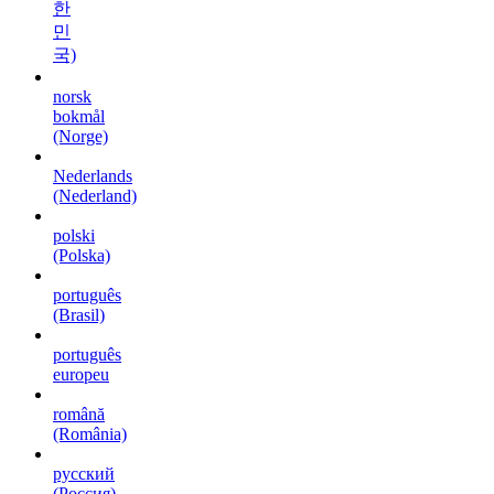
한
민
국)
norsk
bokmål
(Norge)
Nederlands
(Nederland)
polski
(Polska)
português
(Brasil)
português
europeu
română
(România)
русский
(Россия)