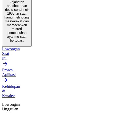
kejahatan
sandbox, dan
dosis sehat noir
1980-an saat
kamu melindungi
masyarakat dan
memecahkan
misteri
pembunuhan
ayahmu saat
bertugas.
Lowongan
Saat
Ini
Proses
Aplikasi
Kehidupan
di
Kwalee
Lowongan
Unggulan