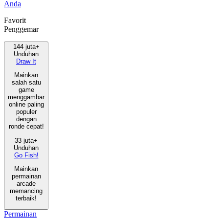
Anda
Favorit
Penggemar
144 juta+
Unduhan
Draw It
Mainkan
salah satu
game
menggambar
online paling
populer
dengan
ronde cepat!
33 juta+
Unduhan
Go Fish!
Mainkan
permainan
arcade
memancing
terbaik!
Permainan