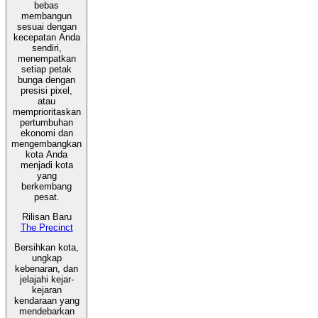
bebas
membangun
sesuai dengan
kecepatan Anda
sendiri,
menempatkan
setiap petak
bunga dengan
presisi pixel,
atau
memprioritaskan
pertumbuhan
ekonomi dan
mengembangkan
kota Anda
menjadi kota
yang
berkembang
pesat.
Rilisan Baru
The Precinct
Bersihkan kota,
ungkap
kebenaran, dan
jelajahi kejar-
kejaran
kendaraan yang
mendebarkan