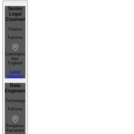
Senior
Legal
Counsel
Finance
Full-time
Leamington
Spa,
England
Lamar
Sekarang
Data
Engineer
Technology
Full-time
Bengaluru,
Karnataka