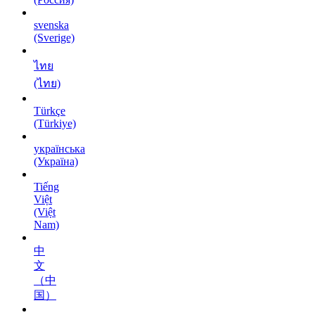
svenska
(Sverige)
ไทย
(ไทย)
Türkçe
(Türkiye)
українська
(Україна)
Tiếng
Việt
(Việt
Nam)
中
文
（中
国）