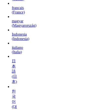
français
(France)
magyar
(Magyarország)
Indonesia
(Indonesia)
italiano
(Italia)
日
本
語
(日
本)
한
국
어
(대