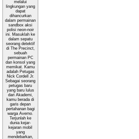
melalui
lingkungan yang
dapat
dihancurkan
dalam permainan
sandbox aksi
polisi neon-noir
ini. Masuklah ke
dalam sepatu
seorang detektif
di The Precinct,
sebuah
permainan PC
dan konsol yang
memikat. Kamu
adalah Petugas
Nick Cordell Jr.
Sebagai seorang
petugas baru
yang baru lulus
dari Akademi,
kamu berada di
garis depan
pertahanan bagi
warga Averno.
Terjunlah ke
dunia kejar-
kejaran mobil
yang
mendebarkan,