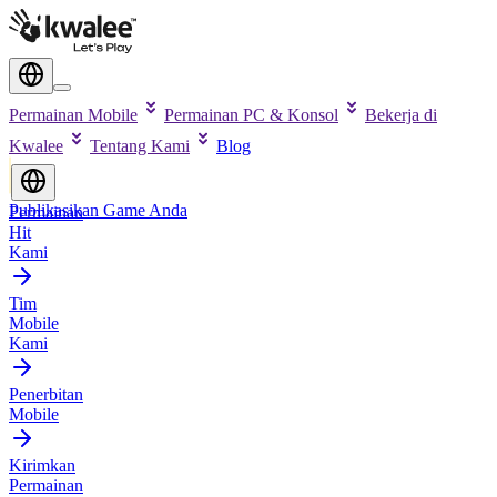
Permainan Mobile
Permainan PC & Konsol
Bekerja di
Kwalee
Tentang Kami
Blog
Publikasikan Game Anda
Permainan
Hit
Kami
Tim
Mobile
Kami
Penerbitan
Mobile
Kirimkan
Permainan