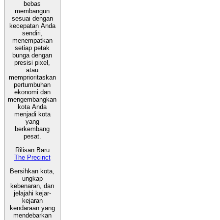
bebas
membangun
sesuai dengan
kecepatan Anda
sendiri,
menempatkan
setiap petak
bunga dengan
presisi pixel,
atau
memprioritaskan
pertumbuhan
ekonomi dan
mengembangkan
kota Anda
menjadi kota
yang
berkembang
pesat.
Rilisan Baru
The Precinct
Bersihkan kota,
ungkap
kebenaran, dan
jelajahi kejar-
kejaran
kendaraan yang
mendebarkan