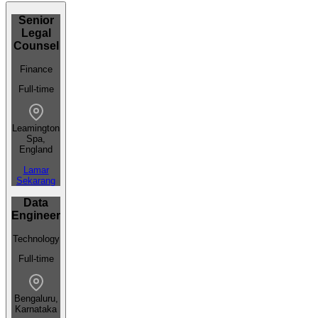
Senior
Legal
Counsel
Finance
Full-time
Leamington
Spa,
England
Lamar
Sekarang
Data
Engineer
Technology
Full-time
Bengaluru,
Karnataka