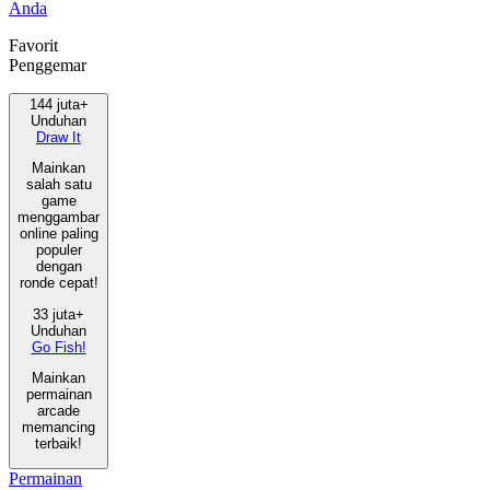
Anda
Favorit
Penggemar
144 juta+
Unduhan
Draw It
Mainkan
salah satu
game
menggambar
online paling
populer
dengan
ronde cepat!
33 juta+
Unduhan
Go Fish!
Mainkan
permainan
arcade
memancing
terbaik!
Permainan