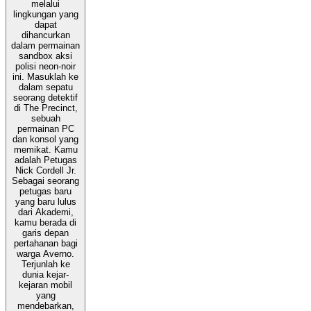
melalui
lingkungan yang
dapat
dihancurkan
dalam permainan
sandbox aksi
polisi neon-noir
ini. Masuklah ke
dalam sepatu
seorang detektif
di The Precinct,
sebuah
permainan PC
dan konsol yang
memikat. Kamu
adalah Petugas
Nick Cordell Jr.
Sebagai seorang
petugas baru
yang baru lulus
dari Akademi,
kamu berada di
garis depan
pertahanan bagi
warga Averno.
Terjunlah ke
dunia kejar-
kejaran mobil
yang
mendebarkan,