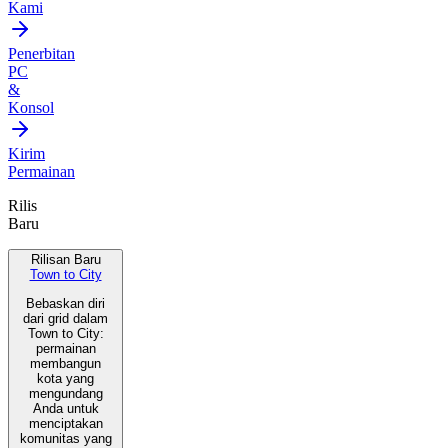
Kami
Penerbitan
PC
&
Konsol
Kirim
Permainan
Rilis
Baru
Rilisan Baru
Town to City
Bebaskan diri
dari grid dalam
Town to City:
permainan
membangun
kota yang
mengundang
Anda untuk
menciptakan
komunitas yang