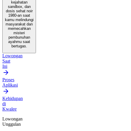
kejahatan
sandbox, dan
dosis sehat noir
1980-an saat
kamu melindungi
masyarakat dan
memecahkan
misteri
pembunuhan
ayahmu saat
bertugas.
Lowongan
Saat
Ini
Proses
Aplikasi
Kehidupan
di
Kwalee
Lowongan
Unggulan