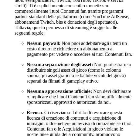
titolo esemplificativo, Twitch, YouTube, TikTok e servizi
simili). Ti è esplicitamente consentito monetizzare
commercialmente i tuoi Contenuti fan tramite programmi
partner standard delle piattaforme (come YouTube AdSense,
abbonamenti Twitch, bits e donazioni degli spettatori).
Tuttavia, questo permesso di streaming è soggetto alle
seguenti regole:
Nessun paywall:
Non puoi addebitare agli utenti un
costo diretto né richiedere un abbonamento a
pagamento per vedere o accedere ai tuoi Contenuti fan.
Nessuna separazione degli asset:
Non puoi estrarre o
distribuire singoli asset di gioco (come la colonna
sonora, gli asset grafici o le battute vocali del gioco)
separati da filmati di gameplay attivo.
Nessuna approvazione ufficiale:
Non devi dichiarare
o implicare che i tuoi Contenuti fan siano ufficialmente
sponsorizzati, approvati o autorizzati da noi.
Revoca
. Ci riserviamo il diritto di revocare questa
licenza di creazione di contenuti e acquisizione di
immagini o di emettere un avviso di rimozione se i tuoi
Contenuti fan o le Acquisizioni in gioco violano le
nostre linee guida della community, promuovono