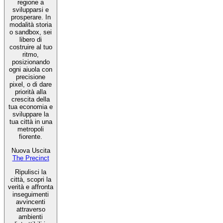
regione a
svilupparsi e
prosperare. In
modalità storia
o sandbox, sei
libero di
costruire al tuo
ritmo,
posizionando
ogni aiuola con
precisione
pixel, o di dare
priorità alla
crescita della
tua economia e
sviluppare la
tua città in una
metropoli
fiorente.
Nuova Uscita
The Precinct
Ripulisci la
città, scopri la
verità e affronta
inseguimenti
avvincenti
attraverso
ambienti