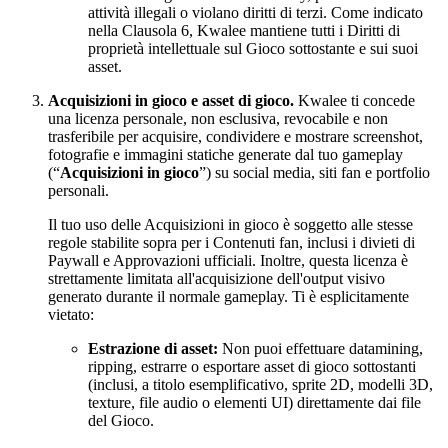
attività illegali o violano diritti di terzi. Come indicato
nella Clausola 6, Kwalee mantiene tutti i Diritti di
proprietà intellettuale sul Gioco sottostante e sui suoi
asset.
Acquisizioni in gioco e asset di gioco.
Kwalee ti concede
una licenza personale, non esclusiva, revocabile e non
trasferibile per acquisire, condividere e mostrare screenshot,
fotografie e immagini statiche generate dal tuo gameplay
(“
Acquisizioni in gioco
”) su social media, siti fan e portfolio
personali.
Il tuo uso delle Acquisizioni in gioco è soggetto alle stesse
regole stabilite sopra per i Contenuti fan, inclusi i divieti di
Paywall e Approvazioni ufficiali. Inoltre, questa licenza è
strettamente limitata all'acquisizione dell'output visivo
generato durante il normale gameplay. Ti è esplicitamente
vietato:
Estrazione di asset:
Non puoi effettuare datamining,
ripping, estrarre o esportare asset di gioco sottostanti
(inclusi, a titolo esemplificativo, sprite 2D, modelli 3D,
texture, file audio o elementi UI) direttamente dai file
del Gioco.