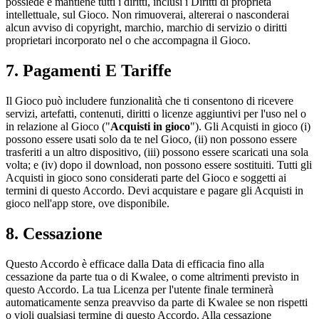
possiede e mantiene tutti i diritti, inclusi i Diritti di proprietà
intellettuale, sul Gioco. Non rimuoverai, altererai o nasconderai
alcun avviso di copyright, marchio, marchio di servizio o diritti
proprietari incorporato nel o che accompagna il Gioco.
7. Pagamenti E Tariffe
Il Gioco può includere funzionalità che ti consentono di ricevere
servizi, artefatti, contenuti, diritti o licenze aggiuntivi per l'uso nel o
in relazione al Gioco ("
Acquisti in gioco
"). Gli Acquisti in gioco (i)
possono essere usati solo da te nel Gioco, (ii) non possono essere
trasferiti a un altro dispositivo, (iii) possono essere scaricati una sola
volta; e (iv) dopo il download, non possono essere sostituiti. Tutti gli
Acquisti in gioco sono considerati parte del Gioco e soggetti ai
termini di questo Accordo. Devi acquistare e pagare gli Acquisti in
gioco nell'app store, ove disponibile.
8. Cessazione
Questo Accordo è efficace dalla Data di efficacia fino alla
cessazione da parte tua o di Kwalee, o come altrimenti previsto in
questo Accordo. La tua Licenza per l'utente finale terminerà
automaticamente senza preavviso da parte di Kwalee se non rispetti
o violi qualsiasi termine di questo Accordo. Alla cessazione