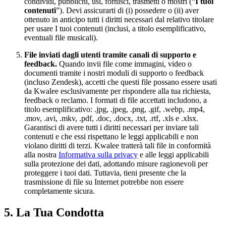
condividi, pubblichi, usi, fornisci, trasmetti o mostri (“
I tuoi
contenuti
”). Devi assicurarti di (i) possedere o (ii) aver
ottenuto in anticipo tutti i diritti necessari dal relativo titolare
per usare I tuoi contenuti (inclusi, a titolo esemplificativo,
eventuali file musicali).
File inviati dagli utenti tramite canali di supporto e
feedback.
Quando invii file come immagini, video o
documenti tramite i nostri moduli di supporto o feedback
(incluso Zendesk), accetti che questi file possano essere usati
da Kwalee esclusivamente per rispondere alla tua richiesta,
feedback o reclamo. I formati di file accettati includono, a
titolo esemplificativo: .jpg, .jpeg, .png, .gif, .webp, .mp4,
.mov, .avi, .mkv, .pdf, .doc, .docx, .txt, .rtf, .xls e .xlsx.
Garantisci di avere tutti i diritti necessari per inviare tali
contenuti e che essi rispettano le leggi applicabili e non
violano diritti di terzi. Kwalee tratterà tali file in conformità
alla nostra
Informativa sulla privacy
e alle leggi applicabili
sulla protezione dei dati, adottando misure ragionevoli per
proteggere i tuoi dati. Tuttavia, tieni presente che la
trasmissione di file su Internet potrebbe non essere
completamente sicura.
5. La Tua Condotta