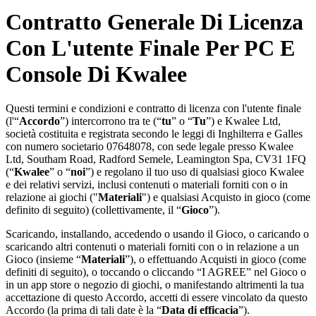
Contratto Generale Di Licenza
Con L'utente Finale Per PC E
Console Di Kwalee
Questi termini e condizioni e contratto di licenza con l'utente finale
(l'“
Accordo
”) intercorrono tra te (“
tu
” o “
Tu
”) e Kwalee Ltd,
società costituita e registrata secondo le leggi di Inghilterra e Galles
con numero societario 07648078, con sede legale presso Kwalee
Ltd, Southam Road, Radford Semele, Leamington Spa, CV31 1FQ
(“
Kwalee
” o “
noi
”) e regolano il tuo uso di qualsiasi gioco Kwalee
e dei relativi servizi, inclusi contenuti o materiali forniti con o in
relazione ai giochi ("
Materiali
") e qualsiasi Acquisto in gioco (come
definito di seguito) (collettivamente, il “
Gioco
”).
Scaricando, installando, accedendo o usando il Gioco, o caricando o
scaricando altri contenuti o materiali forniti con o in relazione a un
Gioco (insieme “
Materiali
”), o effettuando Acquisti in gioco (come
definiti di seguito), o toccando o cliccando “I AGREE” nel Gioco o
in un app store o negozio di giochi, o manifestando altrimenti la tua
accettazione di questo Accordo, accetti di essere vincolato da questo
Accordo (la prima di tali date è la “
Data di efficacia
”).