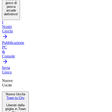
gioco di
pesca
arcade
definitivo!
I
Nostri
Giochi
Pubblicazione
PC
&
Console
Invia
Gioco
Nuove
Uscite
Nuova Uscita
Town to City
Liberati dalla
griglia in Town