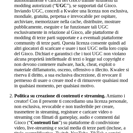
autonomamente e carichi nel Gioco tramite strumenti di
modding autorizzati (“
UGC
”), se supportati dal Gioco.
Inviando UGC, concedi a Kwalee una licenza non esclusiva,
mondiale, gratuita, perpetua e irrevocabile per ospitare,
archiviare, memorizzare nella cache, distribuire, mostrare
pubblicamente, eseguire e far funzionare tali UGC
esclusivamente in relazione al Gioco, alle piattaforme di
modding di terze parti supportate e a eventuali piattaforme
community di terze parti. Questa licenza consente quindi ad
altri giocatori di scaricare e usare i tuoi UGC nella loro copia
del Gioco. Dichiari e garantisci che i tuoi UGC non violano
alcuna proprietà intellettuale di terzi o legge sul copyright e
non devono contenere malware, hack, cheat, exploit o
materiale diffamatorio, osceno, offensivo o illecito. Kwalee si
riserva il diritto, a sua esclusiva discrezione, di revocare il
permesso di usare o creare mod e di rimuovere qualsiasi mod
in qualsiasi momento, per qualsiasi motivo.
Politica su creazione di contenuti e streaming.
Amiamo i
creator! Con il presente ti concediamo una licenza personale,
non esclusiva, revocabile e non trasferibile per creare,
trasmettere in streaming, registrare e caricare video o
streaming con filmati di gameplay, audio e commenti dal
Gioco (“
Contenuti fan
”) su piattaforme di condivisione
video, live-streaming e social media di terze parti (incluse, a