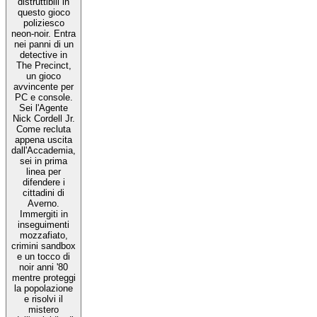
distruttibili in
questo gioco
poliziesco
neon-noir. Entra
nei panni di un
detective in
The Precinct,
un gioco
avvincente per
PC e console.
Sei l'Agente
Nick Cordell Jr.
Come recluta
appena uscita
dall'Accademia,
sei in prima
linea per
difendere i
cittadini di
Averno.
Immergiti in
inseguimenti
mozzafiato,
crimini sandbox
e un tocco di
noir anni '80
mentre proteggi
la popolazione
e risolvi il
mistero