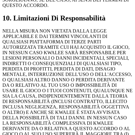
QUESTO ACCORDO.
10. Limitazioni Di Responsabilità
NELLA MISURA NON VIETATA DALLA LEGGE
APPLICABILE E DAI TERMINI VINCOLANTI DI
QUALSIASI PIATTAFORMA DI TERZE PARTI
AUTORIZZATA TRAMITE CUI HAI ACQUISITO IL GIOCO,
IN NESSUN CASO KWALEE SARÀ RESPONSABILE PER
LESIONI PERSONALI O DANNI INCIDENTALI, SPECIALI,
INDIRETTI O CONSEQUENZIALI DI QUALSIASI TIPO,
PERDITA DI PROFITTI, PERDITA DI DATI, DISAGIO
MENTALE, INTERRUZIONE DELL'USO O DELL'ACCESSO,
O QUALSIASI ALTRO DANNO O PERDITA DERIVANTE
DA O RELATIVO AL TUO USO O IMPOSSIBILITÀ DI
USARE IL GIOCO O I TUOI CONTENUTI, QUALUNQUE NE
SIA LA CAUSA, INDIPENDENTEMENTE DALLA TEORIA
DI RESPONSABILITÀ (INCLUSI CONTRATTO, ILLECITO
INCLUSA NEGLIGENZA, RESPONSABILITÀ OGGETTIVA
O ALTRO) E ANCHE SE KWALEE È STATA AVVISATA
DELLA POSSIBILITÀ DI TALI DANNI. IN NESSUN CASO
LA RESPONSABILITÀ COMPLESSIVA DI KWALEE
DERIVANTE DA O RELATIVA A QUESTO ACCORDO O AL
GIOCO O AL SUO USO SUPERERÀ IL MAGGIORE TRA (I)