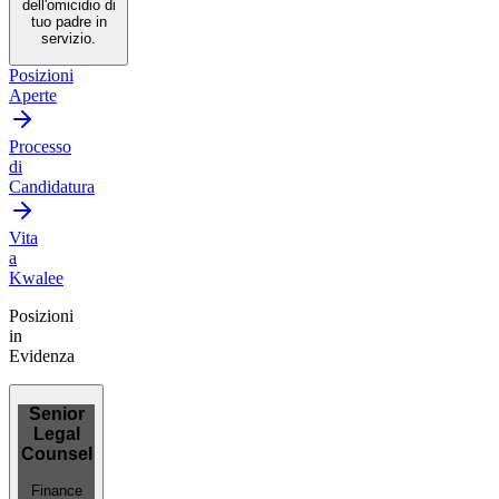
dell'omicidio di
tuo padre in
servizio.
Posizioni
Aperte
Processo
di
Candidatura
Vita
a
Kwalee
Posizioni
in
Evidenza
Senior
Legal
Counsel
Finance