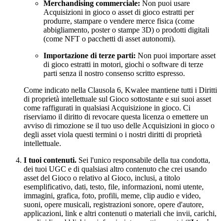
Merchandising commerciale:
Non puoi usare
Acquisizioni in gioco o asset di gioco estratti per
produrre, stampare o vendere merce fisica (come
abbigliamento, poster o stampe 3D) o prodotti digitali
(come NFT o pacchetti di asset autonomi).
Importazione di terze parti:
Non puoi importare asset
di gioco estratti in motori, giochi o software di terze
parti senza il nostro consenso scritto espresso.
Come indicato nella Clausola 6, Kwalee mantiene tutti i Diritti
di proprietà intellettuale sul Gioco sottostante e sui suoi asset
come raffigurati in qualsiasi Acquisizione in gioco. Ci
riserviamo il diritto di revocare questa licenza o emettere un
avviso di rimozione se il tuo uso delle Acquisizioni in gioco o
degli asset viola questi termini o i nostri diritti di proprietà
intellettuale.
I tuoi contenuti.
Sei l'unico responsabile della tua condotta,
dei tuoi UGC e di qualsiasi altro contenuto che crei usando
asset del Gioco o relativo al Gioco, inclusi, a titolo
esemplificativo, dati, testo, file, informazioni, nomi utente,
immagini, grafica, foto, profili, meme, clip audio e video,
suoni, opere musicali, registrazioni sonore, opere d'autore,
applicazioni, link e altri contenuti o materiali che invii, carichi,