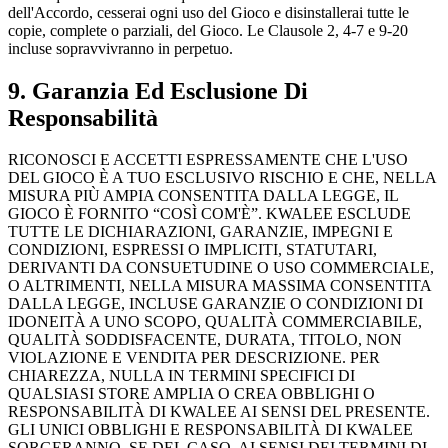
dell'Accordo, cesserai ogni uso del Gioco e disinstallerai tutte le
copie, complete o parziali, del Gioco. Le Clausole 2, 4-7 e 9-20
incluse sopravvivranno in perpetuo.
9. Garanzia Ed Esclusione Di
Responsabilità
RICONOSCI E ACCETTI ESPRESSAMENTE CHE L'USO
DEL GIOCO È A TUO ESCLUSIVO RISCHIO E CHE, NELLA
MISURA PIÙ AMPIA CONSENTITA DALLA LEGGE, IL
GIOCO È FORNITO “COSÌ COM'È”. KWALEE ESCLUDE
TUTTE LE DICHIARAZIONI, GARANZIE, IMPEGNI E
CONDIZIONI, ESPRESSI O IMPLICITI, STATUTARI,
DERIVANTI DA CONSUETUDINE O USO COMMERCIALE,
O ALTRIMENTI, NELLA MISURA MASSIMA CONSENTITA
DALLA LEGGE, INCLUSE GARANZIE O CONDIZIONI DI
IDONEITÀ A UNO SCOPO, QUALITÀ COMMERCIABILE,
QUALITÀ SODDISFACENTE, DURATA, TITOLO, NON
VIOLAZIONE E VENDITA PER DESCRIZIONE. PER
CHIAREZZA, NULLA IN TERMINI SPECIFICI DI
QUALSIASI STORE AMPLIA O CREA OBBLIGHI O
RESPONSABILITÀ DI KWALEE AI SENSI DEL PRESENTE.
GLI UNICI OBBLIGHI E RESPONSABILITÀ DI KWALEE
SORGERANNO, SE DEL CASO, AI SENSI DEI TERMINI DI