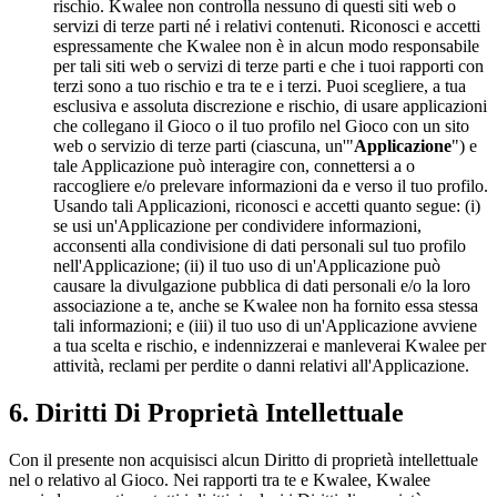
rischio. Kwalee non controlla nessuno di questi siti web o
servizi di terze parti né i relativi contenuti. Riconosci e accetti
espressamente che Kwalee non è in alcun modo responsabile
per tali siti web o servizi di terze parti e che i tuoi rapporti con
terzi sono a tuo rischio e tra te e i terzi. Puoi scegliere, a tua
esclusiva e assoluta discrezione e rischio, di usare applicazioni
che collegano il Gioco o il tuo profilo nel Gioco con un sito
web o servizio di terze parti (ciascuna, un'"
Applicazione
") e
tale Applicazione può interagire con, connettersi a o
raccogliere e/o prelevare informazioni da e verso il tuo profilo.
Usando tali Applicazioni, riconosci e accetti quanto segue: (i)
se usi un'Applicazione per condividere informazioni,
acconsenti alla condivisione di dati personali sul tuo profilo
nell'Applicazione; (ii) il tuo uso di un'Applicazione può
causare la divulgazione pubblica di dati personali e/o la loro
associazione a te, anche se Kwalee non ha fornito essa stessa
tali informazioni; e (iii) il tuo uso di un'Applicazione avviene
a tua scelta e rischio, e indennizzerai e manleverai Kwalee per
attività, reclami per perdite o danni relativi all'Applicazione.
6. Diritti Di Proprietà Intellettuale
Con il presente non acquisisci alcun Diritto di proprietà intellettuale
nel o relativo al Gioco. Nei rapporti tra te e Kwalee, Kwalee