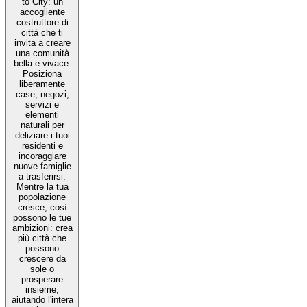
to City: un
accogliente
costruttore di
città che ti
invita a creare
una comunità
bella e vivace.
Posiziona
liberamente
case, negozi,
servizi e
elementi
naturali per
deliziare i tuoi
residenti e
incoraggiare
nuove famiglie
a trasferirsi.
Mentre la tua
popolazione
cresce, così
possono le tue
ambizioni: crea
più città che
possono
crescere da
sole o
prosperare
insieme,
aiutando l'intera