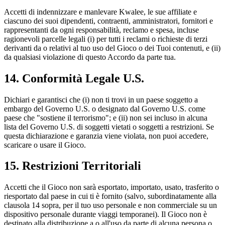
Accetti di indennizzare e manlevare Kwalee, le sue affiliate e
ciascuno dei suoi dipendenti, contraenti, amministratori, fornitori e
rappresentanti da ogni responsabilità, reclamo e spesa, incluse
ragionevoli parcelle legali (i) per tutti i reclami o richieste di terzi
derivanti da o relativi al tuo uso del Gioco o dei Tuoi contenuti, e (ii)
da qualsiasi violazione di questo Accordo da parte tua.
14. Conformità Legale U.S.
Dichiari e garantisci che (i) non ti trovi in un paese soggetto a
embargo del Governo U.S. o designato dal Governo U.S. come
paese che "sostiene il terrorismo"; e (ii) non sei incluso in alcuna
lista del Governo U.S. di soggetti vietati o soggetti a restrizioni. Se
questa dichiarazione e garanzia viene violata, non puoi accedere,
scaricare o usare il Gioco.
15. Restrizioni Territoriali
Accetti che il Gioco non sarà esportato, importato, usato, trasferito o
riesportato dal paese in cui ti è fornito (salvo, subordinatamente alla
clausola 14 sopra, per il tuo uso personale e non commerciale su un
dispositivo personale durante viaggi temporanei). Il Gioco non è
destinato alla distribuzione a o all'uso da parte di alcuna persona o