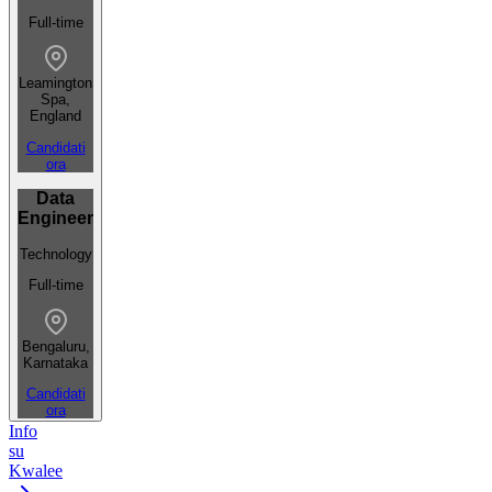
Full-time
Leamington
Spa,
England
Candidati
ora
Data
Engineer
Technology
Full-time
Bengaluru,
Karnataka
Candidati
ora
Info
su
Kwalee