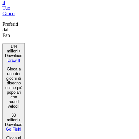
il
Tuo
Gioco
Preferiti
dai
Fan
144
milioni+
Download
Draw It
Gioca a
uno dei
giochi di
disegno
online più
popolari
con
round
veloci!
33
milioni+
Download
Go Fish!
Gioca al