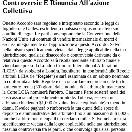
Controversie E Rinuncia All'azione
Collettiva
Questo Accordo sarà regolato e interpretato secondo le leggi di
Inghilterra e Galles, escludendo qualsiasi corpus normativo sui
conflitti di legge. Le parti convengono che la Convenzione delle
Nazioni Unite sui contratti di vendita internazionale di merci è
esclusa integralmente dall'applicazione a questo Accordo. Salvo
nella misura specificamente vietata dalla legge applicabile nella tua
giurisdizione, qualsiasi disaccordo o controversia derivante da o
relativa a questo Accordo sarà risolta mediante arbitrato finale e
vincolante presso la London Court of International Arbitration
(LCIA), da svolgersi a Londra, Inghilterra, in conformità alle Regole
arbitrali LCIA (le “
Regole
”) e sarà esaminata da un arbitro nominato
in conformità a dette Regole e da concordare reciprocamente tra le
parti entro trenta (30) giorni dalla nomina dell'arbitro; in mancanza,
la Corte LCIA nominerà l'arbitro. Ciascuna Parte sosterrà metà dei
costi associati al procedimento arbitrale. Tuttavia, se avvii un
arbitrato chiedendo $1,000 (o valuta locale equivalente) o meno in
danni, Kwalee pagherà o rimborserà la tua quota delle spese di
deposito e amministrative dell'arbitrato fino a un massimo di $1,000,
purché l'arbitro non ritenga il tuo reclamo futile. Salvo nella misura
specificamente vietata dalla legge applicabile nella tua giurisdizione,
nessuna controversia tra le parti, o che coinvolga qualsiasi persona