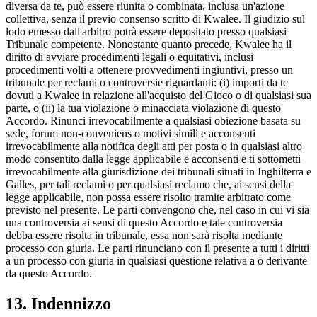
diversa da te, può essere riunita o combinata, inclusa un'azione
collettiva, senza il previo consenso scritto di Kwalee. Il giudizio sul
lodo emesso dall'arbitro potrà essere depositato presso qualsiasi
Tribunale competente. Nonostante quanto precede, Kwalee ha il
diritto di avviare procedimenti legali o equitativi, inclusi
procedimenti volti a ottenere provvedimenti ingiuntivi, presso un
tribunale per reclami o controversie riguardanti: (i) importi da te
dovuti a Kwalee in relazione all'acquisto del Gioco o di qualsiasi sua
parte, o (ii) la tua violazione o minacciata violazione di questo
Accordo. Rinunci irrevocabilmente a qualsiasi obiezione basata su
sede, forum non-conveniens o motivi simili e acconsenti
irrevocabilmente alla notifica degli atti per posta o in qualsiasi altro
modo consentito dalla legge applicabile e acconsenti e ti sottometti
irrevocabilmente alla giurisdizione dei tribunali situati in Inghilterra e
Galles, per tali reclami o per qualsiasi reclamo che, ai sensi della
legge applicabile, non possa essere risolto tramite arbitrato come
previsto nel presente. Le parti convengono che, nel caso in cui vi sia
una controversia ai sensi di questo Accordo e tale controversia
debba essere risolta in tribunale, essa non sarà risolta mediante
processo con giuria. Le parti rinunciano con il presente a tutti i diritti
a un processo con giuria in qualsiasi questione relativa a o derivante
da questo Accordo.
13. Indennizzo