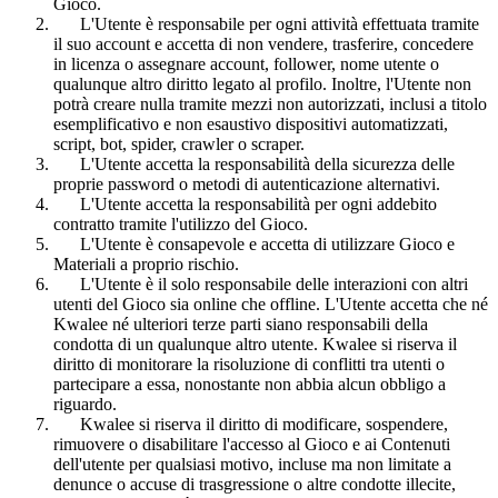
Gioco.
L'Utente è responsabile per ogni attività effettuata tramite
il suo account e accetta di non vendere, trasferire, concedere
in licenza o assegnare account, follower, nome utente o
qualunque altro diritto legato al profilo. Inoltre, l'Utente non
potrà creare nulla tramite mezzi non autorizzati, inclusi a titolo
esemplificativo e non esaustivo dispositivi automatizzati,
script, bot, spider, crawler o scraper.
L'Utente accetta la responsabilità della sicurezza delle
proprie password o metodi di autenticazione alternativi.
L'Utente accetta la responsabilità per ogni addebito
contratto tramite l'utilizzo del Gioco.
L'Utente è consapevole e accetta di utilizzare Gioco e
Materiali a proprio rischio.
L'Utente è il solo responsabile delle interazioni con altri
utenti del Gioco sia online che offline. L'Utente accetta che né
Kwalee né ulteriori terze parti siano responsabili della
condotta di un qualunque altro utente. Kwalee si riserva il
diritto di monitorare la risoluzione di conflitti tra utenti o
partecipare a essa, nonostante non abbia alcun obbligo a
riguardo.
Kwalee si riserva il diritto di modificare, sospendere,
rimuovere o disabilitare l'accesso al Gioco e ai Contenuti
dell'utente per qualsiasi motivo, incluse ma non limitate a
denunce o accuse di trasgressione o altre condotte illecite,