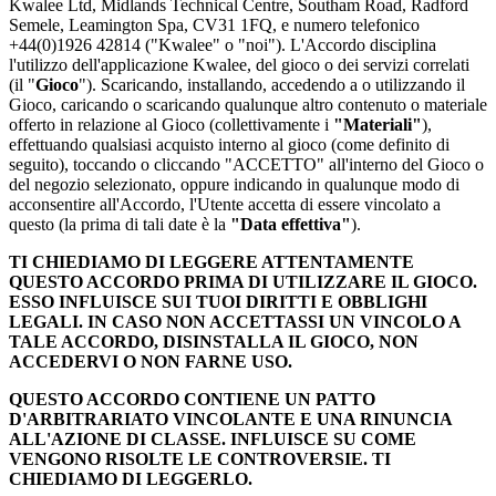
Kwalee Ltd, Midlands Technical Centre, Southam Road, Radford
Semele, Leamington Spa, CV31 1FQ, e numero telefonico
+44(0)1926 42814 ("Kwalee" o "noi"). L'Accordo disciplina
l'utilizzo dell'applicazione Kwalee, del gioco o dei servizi correlati
(il "
Gioco
"). Scaricando, installando, accedendo a o utilizzando il
Gioco, caricando o scaricando qualunque altro contenuto o materiale
offerto in relazione al Gioco (collettivamente i
"Materiali"
),
effettuando qualsiasi acquisto interno al gioco (come definito di
seguito), toccando o cliccando "ACCETTO" all'interno del Gioco o
del negozio selezionato, oppure indicando in qualunque modo di
acconsentire all'Accordo, l'Utente accetta di essere vincolato a
questo (la prima di tali date è la
"Data effettiva"
).
TI CHIEDIAMO DI LEGGERE ATTENTAMENTE
QUESTO ACCORDO PRIMA DI UTILIZZARE IL GIOCO.
ESSO INFLUISCE SUI TUOI DIRITTI E OBBLIGHI
LEGALI. IN CASO NON ACCETTASSI UN VINCOLO A
TALE ACCORDO, DISINSTALLA IL GIOCO, NON
ACCEDERVI O NON FARNE USO.
QUESTO ACCORDO CONTIENE UN PATTO
D'ARBITRARIATO VINCOLANTE E UNA RINUNCIA
ALL'AZIONE DI CLASSE. INFLUISCE SU COME
VENGONO RISOLTE LE CONTROVERSIE. TI
CHIEDIAMO DI LEGGERLO.