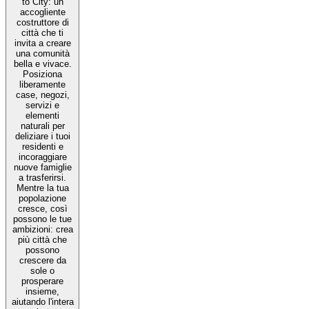
to City: un
accogliente
costruttore di
città che ti
invita a creare
una comunità
bella e vivace.
Posiziona
liberamente
case, negozi,
servizi e
elementi
naturali per
deliziare i tuoi
residenti e
incoraggiare
nuove famiglie
a trasferirsi.
Mentre la tua
popolazione
cresce, così
possono le tue
ambizioni: crea
più città che
possono
crescere da
sole o
prosperare
insieme,
aiutando l'intera