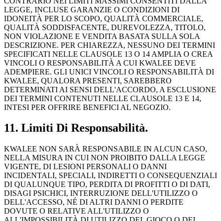
CONTRARIO NEI LIMITI MASSIMI CONSENTITI DALLA
LEGGE, INCLUSE GARANZIE O CONDIZIONI DI
IDONEITÀ PER LO SCOPO, QUALITÀ COMMERCIALE,
QUALITÀ SODDISFACENTE, DUREVOLEZZA, TITOLO,
NON VIOLAZIONE E VENDITA BASATA SULLA SOLA
DESCRIZIONE. PER CHIAREZZA, NESSUNO DEI TERMINI
SPECIFICATI NELLE CLAUSOLE 13 O 14 AMPLIA O CREA
VINCOLI O RESPONSABILITÀ A CUI KWALEE DEVE
ADEMPIERE. GLI UNICI VINCOLI O RESPONSABILITÀ DI
KWALEE, QUALORA PRESENTI, SAREBBERO
DETERMINATI AI SENSI DELL'ACCORDO, A ESCLUSIONE
DEI TERMINI CONTENUTI NELLE CLAUSOLE 13 E 14,
INTESI PER OFFRIRE BENEFICI AL NEGOZIO.
11. Limiti Di Responsabilità.
KWALEE NON SARÀ RESPONSABILE IN ALCUN CASO,
NELLA MISURA IN CUI NON PROIBITO DALLA LEGGE
VIGENTE, DI LESIONI PERSONALI O DANNI
INCIDENTALI, SPECIALI, INDIRETTI O CONSEQUENZIALI
DI QUALUNQUE TIPO, PERDITA DI PROFITTI O DI DATI,
DISAGI PSICHICI, INTERRUZIONE DELL'UTILIZZO O
DELL'ACCESSO, NÉ DI ALTRI DANNI O PERDITE
DOVUTE O RELATIVE ALL'UTILIZZO O
ALL'IMPOSSIBILITÀ DI UTILIZZO DEL GIOCO O DEI