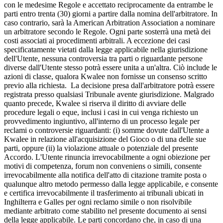
con le medesime Regole e accettato reciprocamente da entrambe le
parti entro trenta (30) giorni a partire dalla nomina dell'arbitratore. In
caso contrario, sarà la American Arbitration Association a nominare
un arbitratore secondo le Regole. Ogni parte sosterrà una metà dei
costi associati ai procedimenti arbitrali. A eccezione dei casi
specificatamente vietati dalla legge applicabile nella giurisdizione
dell'Utente, nessuna controversia tra parti o riguardante persone
diverse dall'Utente stesso potrà essere unita a un'altra. Ciò include le
azioni di classe, qualora Kwalee non fornisse un consenso scritto
previo alla richiesta. La decisione presa dall'arbitratore potrà essere
registrata presso qualsiasi Tribunale avente giurisdizione. Malgrado
quanto precede, Kwalee si riserva il diritto di avviare delle
procedure legali o eque, inclusi i casi in cui venga richiesto un
provvedimento ingiuntivo, all'interno di un processo legale per
reclami o controversie riguardanti: (i) somme dovute dall'Utente a
Kwalee in relazione all'acquisizione del Gioco o di una delle sue
parti, oppure (ii) la violazione attuale o potenziale del presente
Accordo. L'Utente rinuncia irrevocabilmente a ogni obiezione per
motivi di competenza, forum non conveniens o simili, consente
irrevocabilmente alla notifica dell'atto di citazione tramite posta o
qualunque altro metodo permesso dalla legge applicabile, e consente
e certifica irrevocabilmente il trasferimento ai tribunali ubicati in
Inghilterra e Galles per ogni reclamo simile o non risolvibile
mediante arbitrato come stabilito nel presente documento ai sensi
della legge applicabile. Le parti concordano che, in caso di una