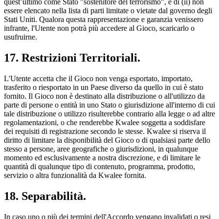
quest’ultimo come Stato "sostenitore del terrorismo", e di (ii) non
essere elencato nella lista di parti limitate o vietate dal governo degli
Stati Uniti. Qualora questa rappresentazione e garanzia venissero
infrante, l'Utente non potrà più accedere al Gioco, scaricarlo o
usufruirne.
17. Restrizioni Territoriali.
L'Utente accetta che il Gioco non venga esportato, importato,
trasferito o riesportato in un Paese diverso da quello in cui è stato
fornito. Il Gioco non è destinato alla distribuzione o all'utilizzo da
parte di persone o entità in uno Stato o giurisdizione all'interno di cui
tale distribuzione o utilizzo risulterebbe contrario alla legge o ad altre
regolamentazioni, o che renderebbe Kwalee soggetta a soddisfare
dei requisiti di registrazione secondo le stesse. Kwalee si riserva il
diritto di limitare la disponibilità del Gioco o di qualsiasi parte dello
stesso a persone, aree geografiche o giurisdizioni, in qualunque
momento ed esclusivamente a nostra discrezione, e di limitare le
quantità di qualunque tipo di contenuto, programma, prodotto,
servizio o altra funzionalità da Kwalee fornita.
18. Separabilità.
In caso uno o più dei termini dell'Accordo vengano invalidati o resi