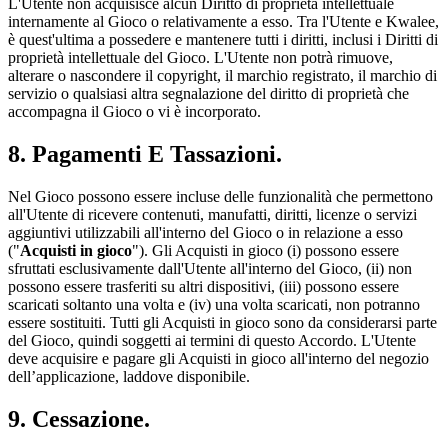
L'Utente non acquisisce alcun Diritto di proprietà intellettuale
internamente al Gioco o relativamente a esso. Tra l'Utente e Kwalee,
è quest'ultima a possedere e mantenere tutti i diritti, inclusi i Diritti di
proprietà intellettuale del Gioco. L'Utente non potrà rimuove,
alterare o nascondere il copyright, il marchio registrato, il marchio di
servizio o qualsiasi altra segnalazione del diritto di proprietà che
accompagna il Gioco o vi è incorporato.
8. Pagamenti E Tassazioni.
Nel Gioco possono essere incluse delle funzionalità che permettono
all'Utente di ricevere contenuti, manufatti, diritti, licenze o servizi
aggiuntivi utilizzabili all'interno del Gioco o in relazione a esso
("
Acquisti in gioco
"). Gli Acquisti in gioco (i) possono essere
sfruttati esclusivamente dall'Utente all'interno del Gioco, (ii) non
possono essere trasferiti su altri dispositivi, (iii) possono essere
scaricati soltanto una volta e (iv) una volta scaricati, non potranno
essere sostituiti. Tutti gli Acquisti in gioco sono da considerarsi parte
del Gioco, quindi soggetti ai termini di questo Accordo. L'Utente
deve acquisire e pagare gli Acquisti in gioco all'interno del negozio
dell’applicazione, laddove disponibile.
9. Cessazione.