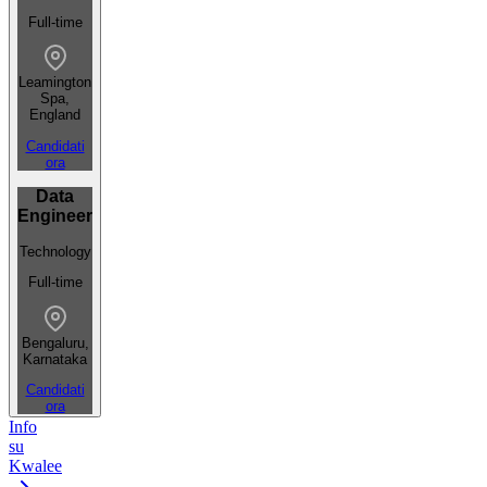
Full-time
Leamington
Spa,
England
Candidati
ora
Data
Engineer
Technology
Full-time
Bengaluru,
Karnataka
Candidati
ora
Info
su
Kwalee