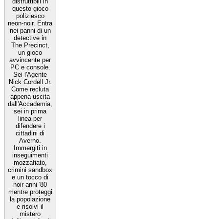
distruttibili in
questo gioco
poliziesco
neon-noir. Entra
nei panni di un
detective in
The Precinct,
un gioco
avvincente per
PC e console.
Sei l'Agente
Nick Cordell Jr.
Come recluta
appena uscita
dall'Accademia,
sei in prima
linea per
difendere i
cittadini di
Averno.
Immergiti in
inseguimenti
mozzafiato,
crimini sandbox
e un tocco di
noir anni '80
mentre proteggi
la popolazione
e risolvi il
mistero