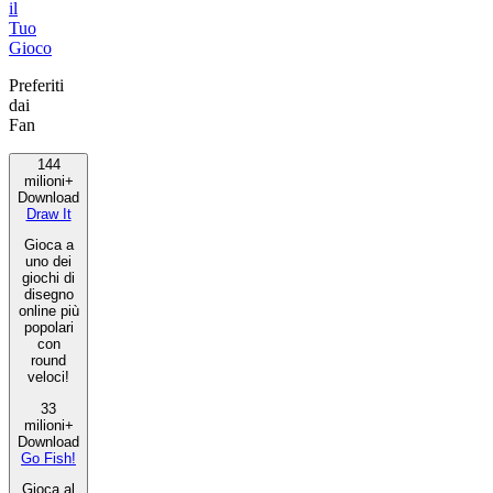
il
Tuo
Gioco
Preferiti
dai
Fan
144
milioni+
Download
Draw It
Gioca a
uno dei
giochi di
disegno
online più
popolari
con
round
veloci!
33
milioni+
Download
Go Fish!
Gioca al