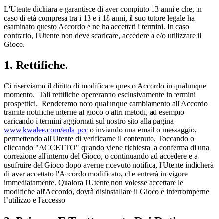
L'Utente dichiara e garantisce di aver compiuto 13 anni e che, in
caso di età compresa tra i 13 e i 18 anni, il suo tutore legale ha
esaminato questo Accordo e ne ha accettati i termini. In caso
contrario, l'Utente non deve scaricare, accedere a e/o utilizzare il
Gioco.
1. Rettifiche.
Ci riserviamo il diritto di modificare questo Accordo in qualunque
momento. Tali rettifiche opereranno esclusivamente in termini
prospettici. Renderemo noto qualunque cambiamento all'Accordo
tramite notifiche interne al gioco o altri metodi, ad esempio
caricando i termini aggiornati sul nostro sito alla pagina
www.kwalee.com/eula-pcc
o inviando una email o messaggio,
permettendo all'Utente di verificarne il contenuto. Toccando o
cliccando "ACCETTO" quando viene richiesta la conferma di una
correzione all'interno del Gioco, o continuando ad accedere e a
usufruire del Gioco dopo averne ricevuto notifica, l'Utente indicherà
di aver accettato l'Accordo modificato, che entrerà in vigore
immediatamente. Qualora l'Utente non volesse accettare le
modifiche all'Accordo, dovrà disinstallare il Gioco e interromperne
l’utilizzo e l'accesso.