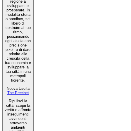
regione a
svilupparsi e
prosperare. In
modalità storia
o sandbox, sei
libero di
costruire al tuo
ritmo,
posizionando
ogni aiuola con
precisione
pixel, o di dare
priorità alla
crescita della
tua economia e
sviluppare la
tua città in una
metropoli
fiorente.
Nuova Uscita
The Precinct
Ripulisci la
città, scopri la
verità e affronta
inseguimenti
avvincenti
attraverso
ambienti