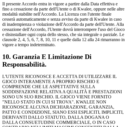
Il presente Accordo entra in vigore a partire dalla Data effettiva e
fino a cessazione da parte dell'Utente o di Kwalee, oppure nelle altre
modalità stabilite nell'Accordo. La Licenza con l'utente finale
cesserà automaticamente e senza avviso da parte di Kwalee in caso
di inadempienza o violazione dell'Accordo da parte dell'Utente. Alla
cessazione dell'Accordo, l'Utente dovrà interrompere l'uso del Gioco
e disinstallare ogni copia dello stesso, che sia integrale o parziale. Le
clausole 2, 4, 5, 6, 7, 8, 10, 11 e quelle dalla 12 alla 24 rimarranno in
vigore a tempo indeterminato.
10. Garanzia E Limitazione Di
Responsabilità.
L'UTENTE RICONOSCE E ACCETTA DI UTILIZZARE IL
GIOCO INTERAMENTE A PROPRIO RISCHIO E
COMPRENDE CHE LE ASPETTATIVE SULLA
SODDISFAZIONE RELATIVA A QUALITÀ E PRESTAZIONI
SONO UN SUO RISCHIO. IL GIOCO VIENE FORNITO
"NELLO STATO IN CUI SI TROVA". KWALEE NON
RICONOSCE ALCUNA DICHIARAZIONE, GARANZIA,
PATTO E CONDIZIONE, SIANO ESSI ESPLICITI, IMPLICITI,
DERIVANTI DALLO STATUTO, DALLA DOGANA O
DALLA CONSUETUDINE COMMERCIALE, O IN CASO