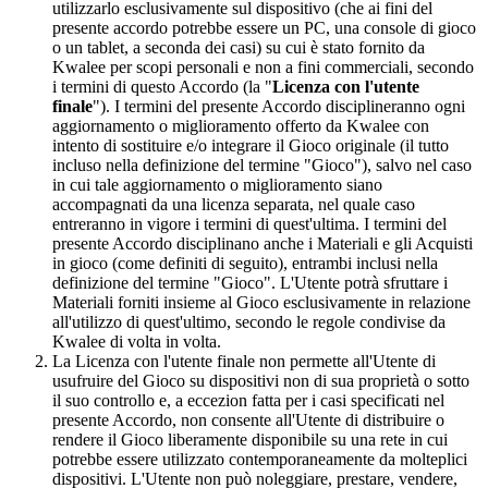
utilizzarlo esclusivamente sul dispositivo (che ai fini del
presente accordo potrebbe essere un PC, una console di gioco
o un tablet, a seconda dei casi) su cui è stato fornito da
Kwalee per scopi personali e non a fini commerciali, secondo
i termini di questo Accordo (la "
Licenza con l'utente
finale
"). I termini del presente Accordo disciplineranno ogni
aggiornamento o miglioramento offerto da Kwalee con
intento di sostituire e/o integrare il Gioco originale (il tutto
incluso nella definizione del termine "Gioco"), salvo nel caso
in cui tale aggiornamento o miglioramento siano
accompagnati da una licenza separata, nel quale caso
entreranno in vigore i termini di quest'ultima. I termini del
presente Accordo disciplinano anche i Materiali e gli Acquisti
in gioco (come definiti di seguito), entrambi inclusi nella
definizione del termine "Gioco". L'Utente potrà sfruttare i
Materiali forniti insieme al Gioco esclusivamente in relazione
all'utilizzo di quest'ultimo, secondo le regole condivise da
Kwalee di volta in volta.
La Licenza con l'utente finale non permette all'Utente di
usufruire del Gioco su dispositivi non di sua proprietà o sotto
il suo controllo e, a eccezion fatta per i casi specificati nel
presente Accordo, non consente all'Utente di distribuire o
rendere il Gioco liberamente disponibile su una rete in cui
potrebbe essere utilizzato contemporaneamente da molteplici
dispositivi. L'Utente non può noleggiare, prestare, vendere,