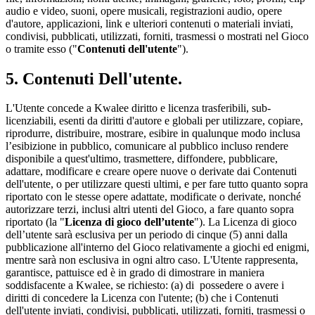
audio e video, suoni, opere musicali, registrazioni audio, opere
d'autore, applicazioni, link e ulteriori contenuti o materiali inviati,
condivisi, pubblicati, utilizzati, forniti, trasmessi o mostrati nel Gioco
o tramite esso ("
Contenuti dell'utente
").
5. Contenuti Dell'utente.
L'Utente concede a Kwalee diritto e licenza trasferibili, sub-
licenziabili, esenti da diritti d'autore e globali per utilizzare, copiare,
riprodurre, distribuire, mostrare, esibire in qualunque modo inclusa
l’esibizione in pubblico, comunicare al pubblico incluso rendere
disponibile a quest'ultimo, trasmettere, diffondere, pubblicare,
adattare, modificare e creare opere nuove o derivate dai Contenuti
dell'utente, o per utilizzare questi ultimi, e per fare tutto quanto sopra
riportato con le stesse opere adattate, modificate o derivate, nonché
autorizzare terzi, inclusi altri utenti del Gioco, a fare quanto sopra
riportato (la "
Licenza di gioco dell’utente
"). La Licenza di gioco
dell’utente sarà esclusiva per un periodo di cinque (5) anni dalla
pubblicazione all'interno del Gioco relativamente a giochi ed enigmi,
mentre sarà non esclusiva in ogni altro caso. L'Utente rappresenta,
garantisce, pattuisce ed è in grado di dimostrare in maniera
soddisfacente a Kwalee, se richiesto: (a) di possedere o avere i
diritti di concedere la Licenza con l'utente; (b) che i Contenuti
dell'utente inviati, condivisi, pubblicati, utilizzati, forniti, trasmessi o