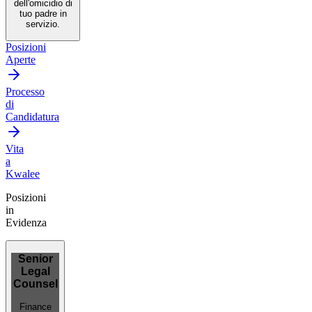
dell'omicidio di
tuo padre in
servizio.
Posizioni
Aperte
Processo
di
Candidatura
Vita
a
Kwalee
Posizioni
in
Evidenza
Senior
Legal
Counsel
Finance