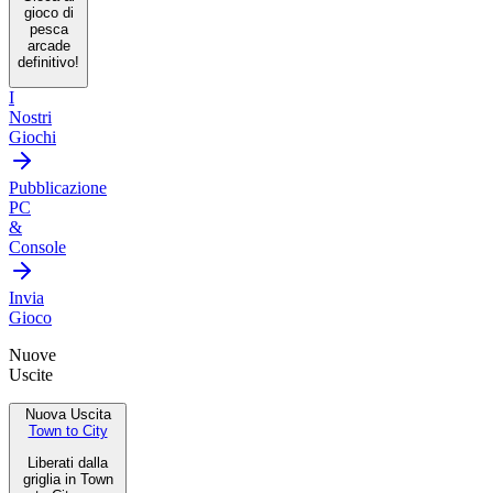
gioco di
pesca
arcade
definitivo!
I
Nostri
Giochi
Pubblicazione
PC
&
Console
Invia
Gioco
Nuove
Uscite
Nuova Uscita
Town to City
Liberati dalla
griglia in Town