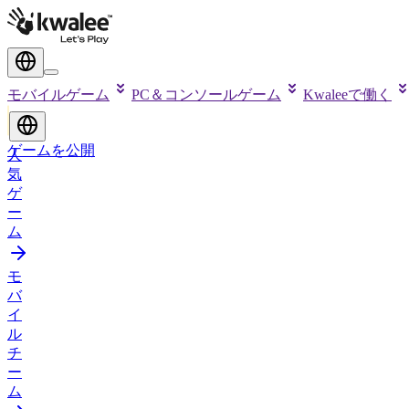
モバイルゲーム
PC＆コンソールゲーム
Kwaleeで働く
ゲームを公開
人
気
ゲ
ー
ム
モ
バ
イ
ル
チ
ー
ム