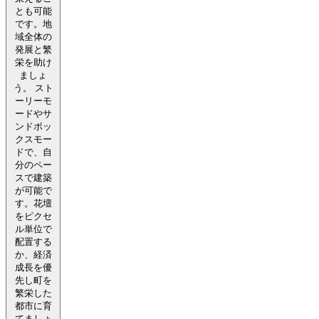
とも可能
です。地
域全体の
発展と繁
栄を助け
ましょ
う。 スト
ーリーモ
ードやサ
ンドボッ
クスモー
ドで、自
分のペー
スで建築
が可能で
す。花壇
をピクセ
ル単位で
配置する
か、経済
成長を優
先し町を
繁栄した
都市に育
てましょ