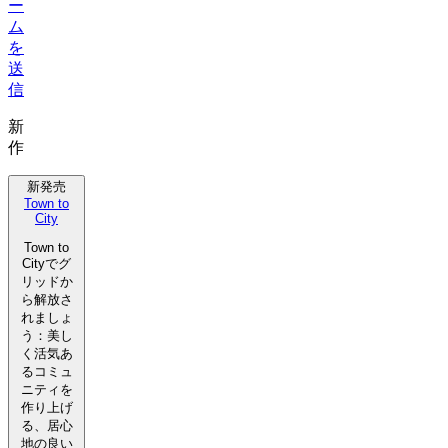
ー
ム
を
送
信
新
作
新発売
Town to
City
Town to
Cityでグ
リッドか
ら解放さ
れましょ
う：美し
く活気あ
るコミュ
ニティを
作り上げ
る、居心
地の良い