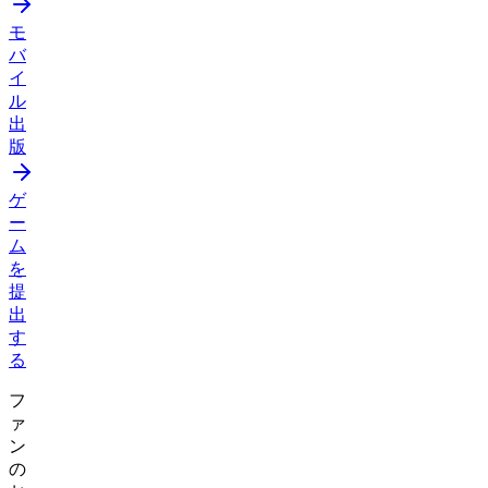
モ
バ
イ
ル
出
版
ゲ
ー
ム
を
提
出
す
る
フ
ァ
ン
の