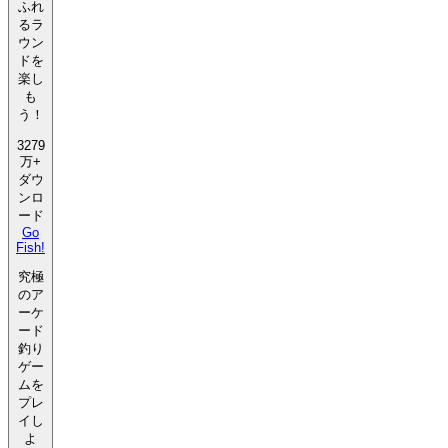
ふれ
るラ
ウン
ドを
楽し
も
う！
3279
万+
ダウ
ンロ
ード
Go
Fish!
究極
のア
ーケ
ード
釣り
ゲー
ムを
プレ
イし
よ