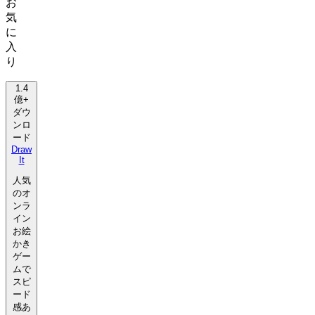
お
気
に
入
り
1.4
億+
ダウ
ンロ
ード
Draw
It
人気
のオ
ンラ
イン
お絵
かき
ゲー
ムで
スピ
ード
感あ