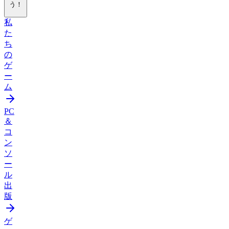
う！
私
た
ち
の
ゲ
ー
ム
PC
＆
コ
ン
ソ
ー
ル
出
版
ゲ