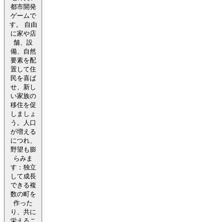
都市開発
ゲームで
す。 自由
に家や店
舗、設
備、自然
要素を配
置して住
民を喜ば
せ、新し
い家族の
移住を促
しましょ
う。人口
が増える
につれ、
野望も膨
らみま
す：独立
して成長
できる複
数の町を
作った
り、共に
栄えるこ