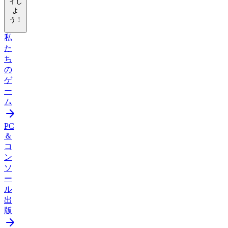
イし
よ
う！
私
た
ち
の
ゲ
ー
ム
PC
＆
コ
ン
ソ
ー
ル
出
版