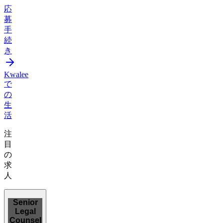
応
募
手
続
き
Kwalee
で
の
生
活
注
目
の
求
人
Senior
Legal
Counsel