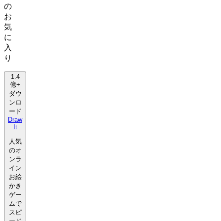
の
お
気
に
入
り
1.4
億+
ダウ
ンロ
ード
Draw
It
人気
のオ
ンラ
イン
お絵
かき
ゲー
ムで
スピ