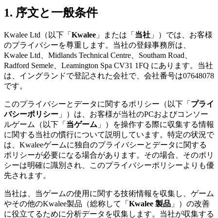
1. 序文と一般条件
Kwalee Ltd（以下「
Kwalee
」または「
当社
」）では、お客様
のプライバシーを尊重します。当社の登録事務所は、
Kwalee Ltd、Midlands Technical Centre、Southam Road、
Radford Semele、Leamington Spa CV31 1FQ にあります。当社
は、イングランドで登記された会社で、会社番号は07648078
です。
このプライバシーとデータに関するポリシー（以下「
プライ
バシーポリシー
」）は、お客様が当社のPCおよびコンソー
ルゲーム（以下「
当ゲーム
」）を操作する際に収集する情報
に関する当社の慣行について説明しています。特定の状況で
は、Kwaleeゲームに独自のプライバシーとデータに関する
ポリシーが必要になる場合があります。その場合、そのポリ
シーは明確に識別され、このプライバシーポリシーよりも優
先されます。
当社は、当ゲームの使用に関する技術情報を収集し、ゲーム
やその他のKwalee製品（総称して「
Kwalee
製品
」）の改善
に役立てるために分析データを収集します。当社が収集する