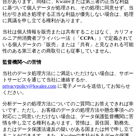
合があります。同様に、Kwaleeまたは第三者の正当な利益
に基づいて個人データが処理され、その処理に同意せず、当
社が引き続き処理する正当な利益が優先しない場合は、処理
に異議を申し立てる権利があります。
当社は個人情報を販売または共有することはなく、カリフォ
ルニア州消費者プライバシー法（「
CCPA
」）で定義されて
いる個人データの「販売」または「共有」と見なされる可能
性のある第三者との商取引にも従事していません。
監督機関への苦情
当社のデータ処理方法にご満足いただけない場合は、サポー
トサービスを通じて当社に連絡するか、
privacypolicy@kwalee.com
に電子メールを送信してお知らせ
ください。
分析データの処理方法についてのご質問にお答えできれば幸
いです。ただし、お客様のデータの処理方法や懸念事項への
対応にご同意いただけない場合は、データ保護監督機関に苦
情を申し立てる権利もあります。苦情は、居住国、勤務先、
またはデータ保護法違反の疑いがある国または州で申し立て
ることができます。また、Kwaleeの本社があるデータ保護