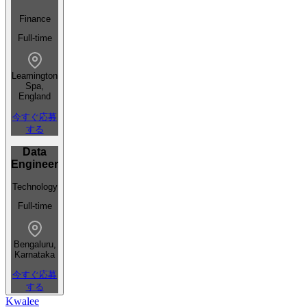
Finance
Full-time
Leamington
Spa,
England
今すぐ応募
する
Data
Engineer
Technology
Full-time
Bengaluru,
Karnataka
今すぐ応募
する
Kwalee