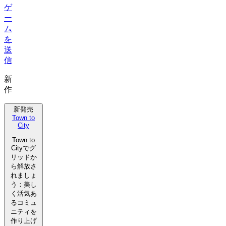
ゲ
ー
ム
を
送
信
新
作
新発売
Town to
City
Town to
Cityでグ
リッドか
ら解放さ
れましょ
う：美し
く活気あ
るコミュ
ニティを
作り上げ