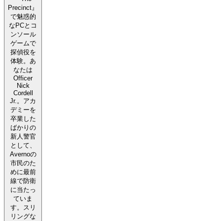
Precinct』
で魅惑的
なPCとコ
ンソール
ゲームで
探偵役を
体験。あ
なたは
Officer
Nick
Cordell
Jr.。アカ
デミーを
卒業した
ばかりの
新人警官
として、
Avernoの
市民のた
めに最前
線で防衛
に当たっ
ていま
す。スリ
リングな