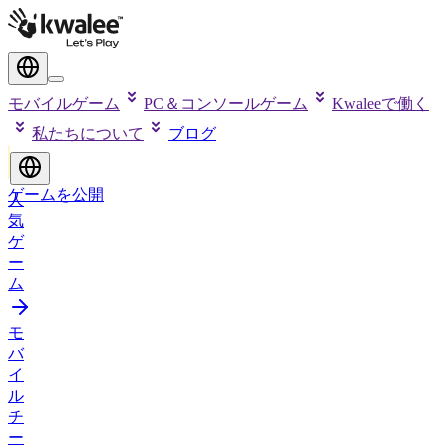
モバイルゲーム
PC＆コンソールゲーム
Kwaleeで働く
私たちについて
ブログ
ゲームを公開
人
気
ゲ
ー
ム
モ
バ
イ
ル
チ
ー