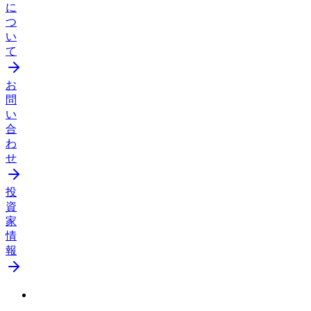
に
つ
い
て
お
問
い
合
わ
せ
投
資
家
情
報