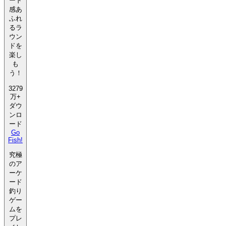
ード
感あ
ふれ
るラ
ウン
ドを
楽し
も
う！
3279
万+
ダウ
ンロ
ード
Go
Fish!
究極
のア
ーケ
ード
釣り
ゲー
ムを
プレ