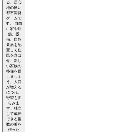
る、居心
地の良い
都市開発
ゲームで
す。 自由
に家や店
舗、設
備、自然
要素を配
置して住
民を喜ば
せ、新し
い家族の
移住を促
しましょ
う。人口
が増える
につれ、
野望も膨
らみま
す：独立
して成長
できる複
数の町を
作った