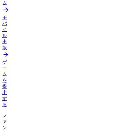
ム
モ
バ
イ
ル
出
版
ゲ
ー
ム
を
提
出
す
る
フ
ァ
ン