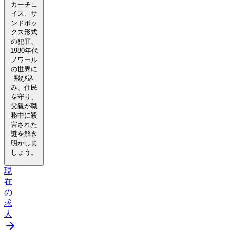
カーチェ
イス、サ
ンドボッ
クス形式
の犯罪、
1980年代
ノワール
の世界に
飛び込
み、住民
を守り、
父親が職
務中に殺
害された
謎を解き
明かしま
しょう。
現
在
の
求
人