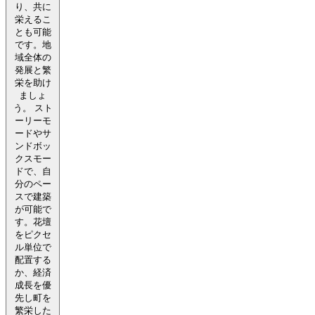
り、共に
栄えるこ
とも可能
です。地
域全体の
発展と繁
栄を助け
ましょ
う。 スト
ーリーモ
ードやサ
ンドボッ
クスモー
ドで、自
分のペー
スで建築
が可能で
す。花壇
をピクセ
ル単位で
配置する
か、経済
成長を優
先し町を
繁栄した