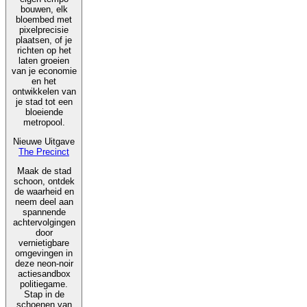
bouwen, elk
bloembed met
pixelprecisie
plaatsen, of je
richten op het
laten groeien
van je economie
en het
ontwikkelen van
je stad tot een
bloeiende
metropool.
Nieuwe Uitgave
The Precinct
Maak de stad
schoon, ontdek
de waarheid en
neem deel aan
spannende
achtervolgingen
door
vernietigbare
omgevingen in
deze neon-noir
actiesandbox
politiegame.
Stap in de
schoenen van