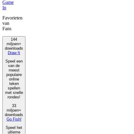
Game
In
Favorieten
van
Fans
144
miljoen+
downloads
Draw It
Speel een
van de
meest
populaire
online
teken
spellen
met snelle
rondes!
33
miljoen+
downloads
Go Fish!
Speel het
ultieme