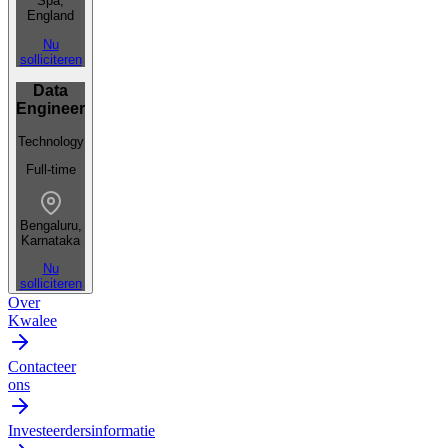
Spa,
England
Nu
solliciteren
Data
Engineer
Technology
Full-time
Bengaluru,
Karnataka
Nu
solliciteren
Over
Kwalee
Contacteer
ons
Investeerdersinformatie