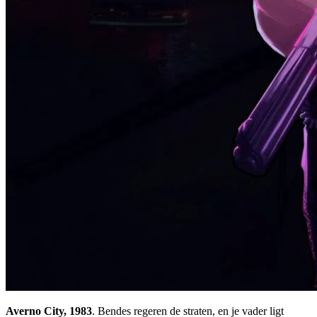
Averno City, 1983
. Bendes regeren de straten, en je vader ligt