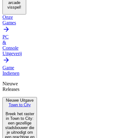
arcade
visspel!
Onze
Games
PC
&
Console
Uitgeverij
Game
Indienen
Nieuwe
Releases
Nieuwe Uitgave
Town to City
Breek het raster
in Town to City:
een gezellige
stadsbouwer die
je uitnodigt om
een prachtige en