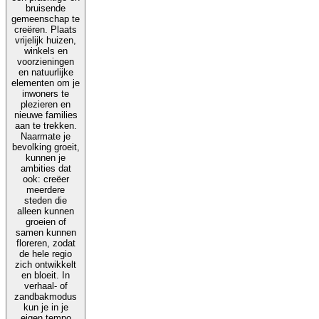
bruisende
gemeenschap te
creëren. Plaats
vrijelijk huizen,
winkels en
voorzieningen
en natuurlijke
elementen om je
inwoners te
plezieren en
nieuwe families
aan te trekken.
Naarmate je
bevolking groeit,
kunnen je
ambities dat
ook: creëer
meerdere
steden die
alleen kunnen
groeien of
samen kunnen
floreren, zodat
de hele regio
zich ontwikkelt
en bloeit. In
verhaal- of
zandbakmodus
kun je in je
eigen tempo