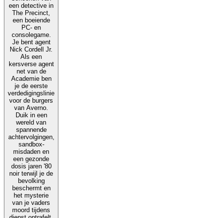
een detective in
The Precinct,
een boeiende
PC- en
consolegame.
Je bent agent
Nick Cordell Jr.
Als een
kersverse agent
net van de
Academie ben
je de eerste
verdedigingslinie
voor de burgers
van Averno.
Duik in een
wereld van
spannende
achtervolgingen,
sandbox-
misdaden en
een gezonde
dosis jaren '80
noir terwijl je de
bevolking
beschermt en
het mysterie
van je vaders
moord tijdens
dienst ontrafelt.