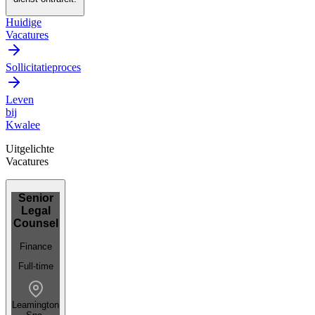
Huidige
Vacatures
Sollicitatieproces
Leven
bij
Kwalee
Uitgelichte
Vacatures
Senior
Legal
Counsel
Finance
Full-time
Leamington