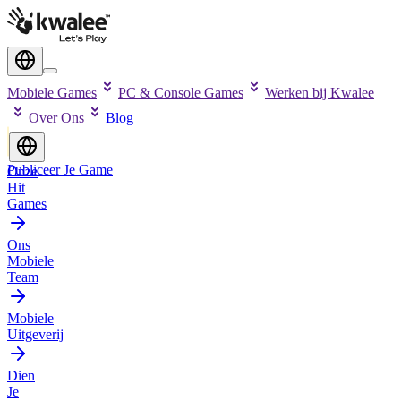
Mobiele Games
PC & Console Games
Werken bij Kwalee
Over Ons
Blog
Publiceer Je Game
Onze
Hit
Games
Ons
Mobiele
Team
Mobiele
Uitgeverij
Dien
Je