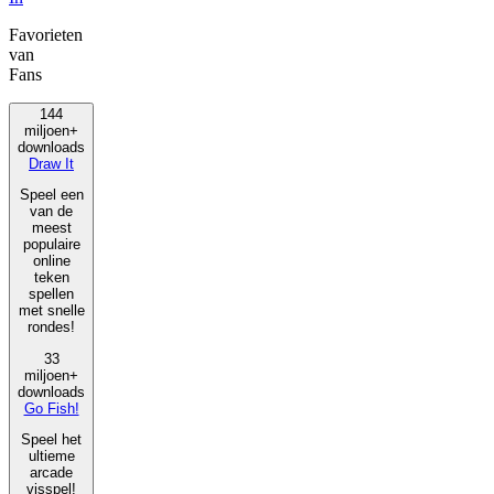
Favorieten
van
Fans
144
miljoen+
downloads
Draw It
Speel een
van de
meest
populaire
online
teken
spellen
met snelle
rondes!
33
miljoen+
downloads
Go Fish!
Speel het
ultieme
arcade
visspel!