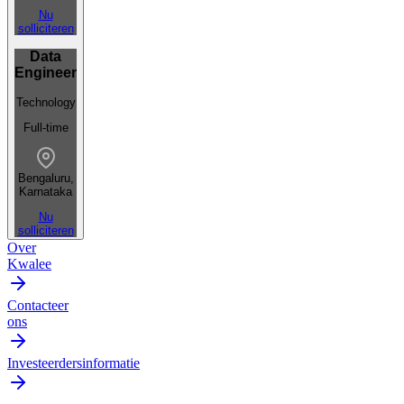
Nu
solliciteren
Data
Engineer
Technology
Full-time
Bengaluru,
Karnataka
Nu
solliciteren
Over
Kwalee
Contacteer
ons
Investeerdersinformatie