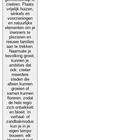
creëren. Plaats
vrijelijk huizen,
winkels en
voorzieningen
en natuurlijke
elementen om je
inwoners te
plezieren en
nieuwe families
aan te trekken.
Naarmate je
bevolking groeit,
kunnen je
ambities dat
ook: creëer
meerdere
steden die
alleen kunnen
groeien of
samen kunnen
floreren, zodat
de hele regio
zich ontwikkelt
en bloeit. In
verhaal- of
zandbakmodus
kun je in je
eigen tempo
bouwen, elk