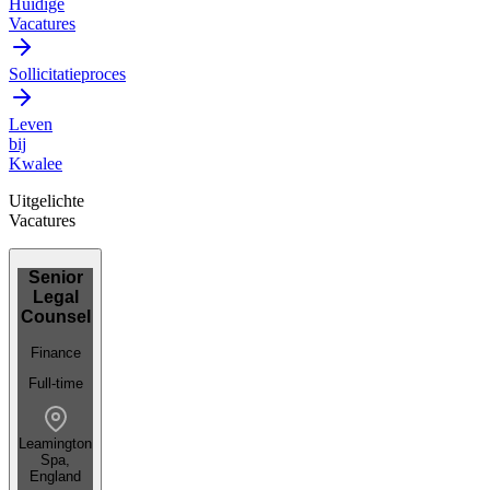
Huidige
Vacatures
Sollicitatieproces
Leven
bij
Kwalee
Uitgelichte
Vacatures
Senior
Legal
Counsel
Finance
Full-time
Leamington
Spa,
England