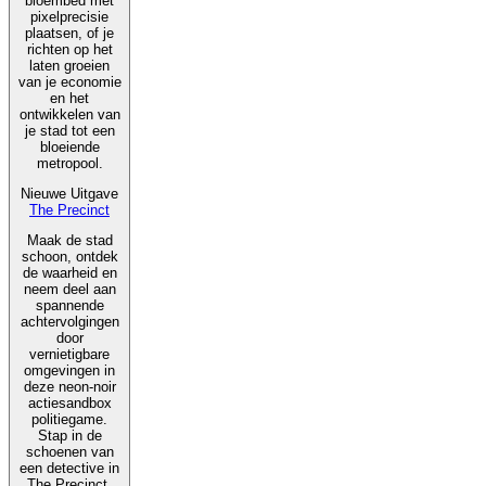
bloembed met
pixelprecisie
plaatsen, of je
richten op het
laten groeien
van je economie
en het
ontwikkelen van
je stad tot een
bloeiende
metropool.
Nieuwe Uitgave
The Precinct
Maak de stad
schoon, ontdek
de waarheid en
neem deel aan
spannende
achtervolgingen
door
vernietigbare
omgevingen in
deze neon-noir
actiesandbox
politiegame.
Stap in de
schoenen van
een detective in
The Precinct,