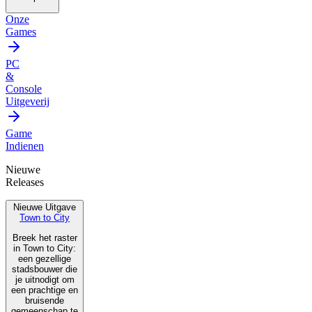
Onze
Games
PC
&
Console
Uitgeverij
Game
Indienen
Nieuwe
Releases
Nieuwe Uitgave
Town to City
Breek het raster
in Town to City:
een gezellige
stadsbouwer die
je uitnodigt om
een prachtige en
bruisende
gemeenschap te