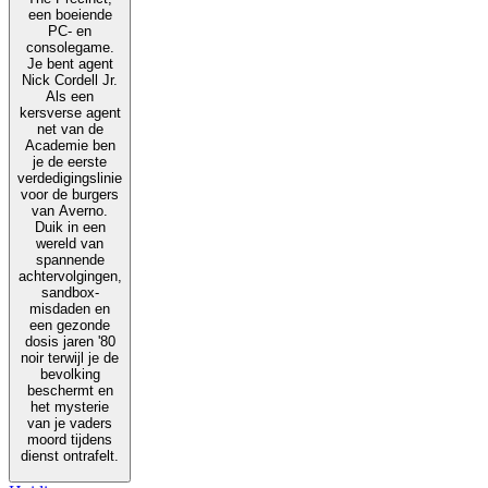
een boeiende
PC- en
consolegame.
Je bent agent
Nick Cordell Jr.
Als een
kersverse agent
net van de
Academie ben
je de eerste
verdedigingslinie
voor de burgers
van Averno.
Duik in een
wereld van
spannende
achtervolgingen,
sandbox-
misdaden en
een gezonde
dosis jaren '80
noir terwijl je de
bevolking
beschermt en
het mysterie
van je vaders
moord tijdens
dienst ontrafelt.