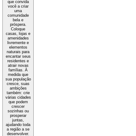
que convida
você a criar
uma
comunidade
bela e
próspera.
Coloque
casas, lojas e
amenidades
livremente e
elementos
naturais para
encantar seus
residentes e
atrair novas
famílias. À
medida que
sua população
cresce, suas
ambições
também: crie
várias cidades
que podem
crescer
sozinhas ou
prosperar
juntas,
ajudando toda
a região a se
desenvolver.