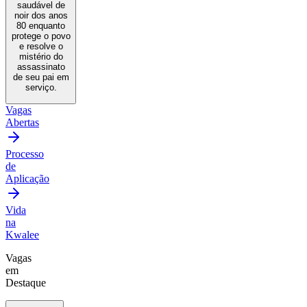
saudável de
noir dos anos
80 enquanto
protege o povo
e resolve o
mistério do
assassinato
de seu pai em
serviço.
Vagas
Abertas
Processo
de
Aplicação
Vida
na
Kwalee
Vagas
em
Destaque