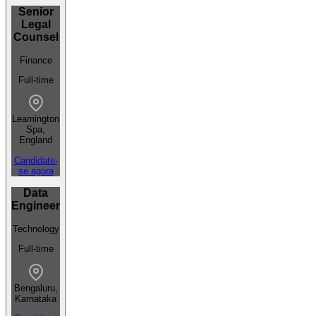
Senior
Legal
Counsel
Finance
Full-time
Leamington
Spa,
England
Candidate-
se agora
Data
Engineer
Technology
Full-time
Bengaluru,
Karnataka