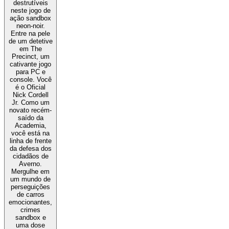
destrutíveis
neste jogo de
ação sandbox
neon-noir.
Entre na pele
de um detetive
em The
Precinct, um
cativante jogo
para PC e
console. Você
é o Oficial
Nick Cordell
Jr. Como um
novato recém-
saído da
Academia,
você está na
linha de frente
da defesa dos
cidadãos de
Averno.
Mergulhe em
um mundo de
perseguições
de carros
emocionantes,
crimes
sandbox e
uma dose