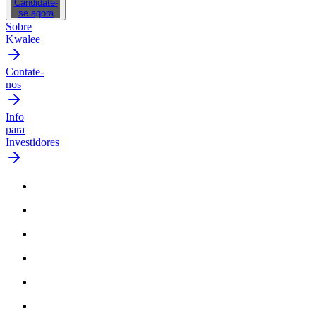
Candidate-
se agora
Sobre
Kwalee
Contate-
nos
Info
para
Investidores