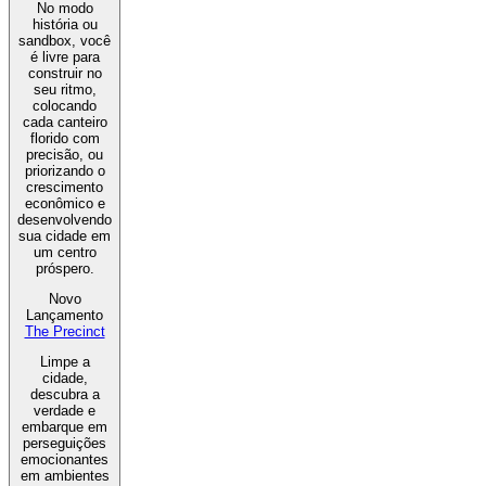
No modo
história ou
sandbox, você
é livre para
construir no
seu ritmo,
colocando
cada canteiro
florido com
precisão, ou
priorizando o
crescimento
econômico e
desenvolvendo
sua cidade em
um centro
próspero.
Novo
Lançamento
The Precinct
Limpe a
cidade,
descubra a
verdade e
embarque em
perseguições
emocionantes
em ambientes