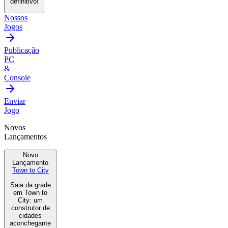
definitivo!
Nossos
Jogos
Publicação
PC
&
Console
Enviar
Jogo
Novos
Lançamentos
Novo
Lançamento
Town to City
Saia da grade
em Town to
City: um
construtor de
cidades
aconchegante