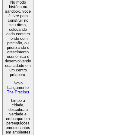
No modo
história ou
sandbox, você
é livre para
construir no
seu ritmo,
colocando
cada canteiro
florido com
precisão, ou
priorizando o
crescimento
econômico e
desenvolvendo
sua cidade em
um centro
próspero.
Novo
Lançamento
The Precinct
Limpe a
cidade,
descubra a
verdade e
embarque em
perseguições
emocionantes
em ambientes