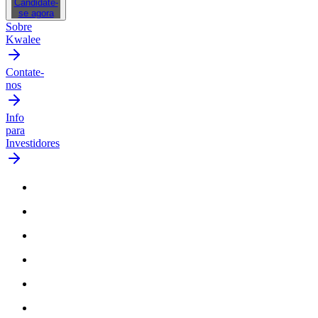
Candidate-
se agora
Sobre
Kwalee
Contate-
nos
Info
para
Investidores