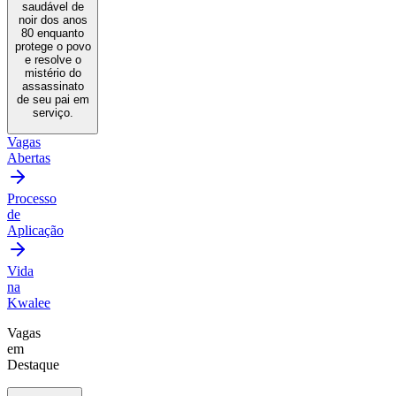
saudável de
noir dos anos
80 enquanto
protege o povo
e resolve o
mistério do
assassinato
de seu pai em
serviço.
Vagas
Abertas
Processo
de
Aplicação
Vida
na
Kwalee
Vagas
em
Destaque