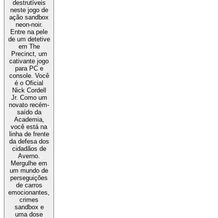
destrutíveis
neste jogo de
ação sandbox
neon-noir.
Entre na pele
de um detetive
em The
Precinct, um
cativante jogo
para PC e
console. Você
é o Oficial
Nick Cordell
Jr. Como um
novato recém-
saído da
Academia,
você está na
linha de frente
da defesa dos
cidadãos de
Averno.
Mergulhe em
um mundo de
perseguições
de carros
emocionantes,
crimes
sandbox e
uma dose