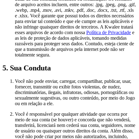
de arquivo aceitos incluem, entre outros: .jpg, .jpeg, .png, .gif,
.webp, .mp4, .mov, .avi, .mkv, .pdf, .doc, .docx, .txt, .rtf, .xls
e .xlsx. Você garante que possui todos os direitos necessários
para enviar tal conteúdo e que ele cumpre as leis aplicáveis e
não infringe quaisquer direitos de terceiros. A Kwalee tratará
esses arquivos de acordo com nossa
Política de Privacidade
e
as leis de proteção de dados aplicáveis, tomando medidas
razoáveis para proteger seus dados. Contudo, esteja ciente de
que a transmissão de arquivos pela internet pode não ser
totalmente segura.
5. Sua Conduta
Você não pode enviar, carregar, compartilhar, publicar, usar,
fornecer, transmitir ou exibir fotos violentas, de nudez,
discriminatórias, ilegais, infratoras, odiosas, pornográficas ou
sexualmente sugestivas, ou outro conteúdo, por meio do Jogo
ou em relação a ele.
Você é responsável por qualquer atividade que ocorra por
meio de sua conta (se houver) e concorda que não venderá,
transferirá, licenciará nem cederá sua conta, seguidores, nome
de usuário ou quaisquer outros direitos da conta. Além disso,
você não pode criar por meios não autorizados, incluindo,