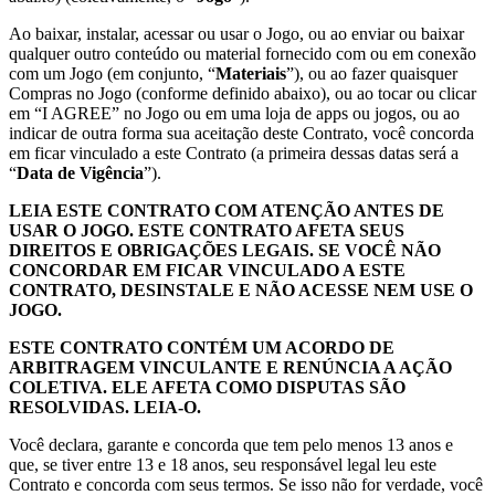
Ao baixar, instalar, acessar ou usar o Jogo, ou ao enviar ou baixar
qualquer outro conteúdo ou material fornecido com ou em conexão
com um Jogo (em conjunto, “
Materiais
”), ou ao fazer quaisquer
Compras no Jogo (conforme definido abaixo), ou ao tocar ou clicar
em “I AGREE” no Jogo ou em uma loja de apps ou jogos, ou ao
indicar de outra forma sua aceitação deste Contrato, você concorda
em ficar vinculado a este Contrato (a primeira dessas datas será a
“
Data de Vigência
”).
LEIA ESTE CONTRATO COM ATENÇÃO ANTES DE
USAR O JOGO. ESTE CONTRATO AFETA SEUS
DIREITOS E OBRIGAÇÕES LEGAIS. SE VOCÊ NÃO
CONCORDAR EM FICAR VINCULADO A ESTE
CONTRATO, DESINSTALE E NÃO ACESSE NEM USE O
JOGO.
ESTE CONTRATO CONTÉM UM ACORDO DE
ARBITRAGEM VINCULANTE E RENÚNCIA A AÇÃO
COLETIVA. ELE AFETA COMO DISPUTAS SÃO
RESOLVIDAS. LEIA-O.
Você declara, garante e concorda que tem pelo menos 13 anos e
que, se tiver entre 13 e 18 anos, seu responsável legal leu este
Contrato e concorda com seus termos. Se isso não for verdade, você