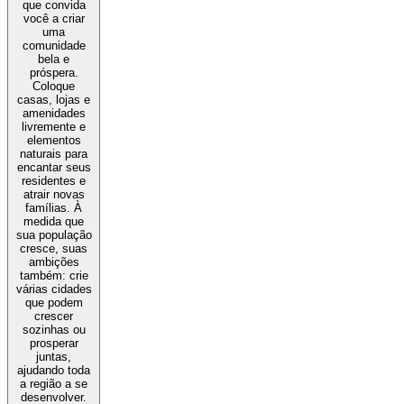
que convida
você a criar
uma
comunidade
bela e
próspera.
Coloque
casas, lojas e
amenidades
livremente e
elementos
naturais para
encantar seus
residentes e
atrair novas
famílias. À
medida que
sua população
cresce, suas
ambições
também: crie
várias cidades
que podem
crescer
sozinhas ou
prosperar
juntas,
ajudando toda
a região a se
desenvolver.