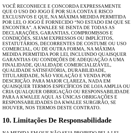
VOCÊ RECONHECE E CONCORDA EXPRESSAMENTE
QUE O USO DO JOGO É POR SUA CONTA E RISCO
EXCLUSIVOS E QUE, NA MÁXIMA MEDIDA PERMITIDA
POR LEI, O JOGO É FORNECIDO “NO ESTADO EM QUE SE
ENCONTRA”. A KWALEE SE ISENTA DE TODAS AS
DECLARAÇÕES, GARANTIAS, COMPROMISSOS E
CONDIÇÕES, SEJAM EXPRESSOS OU IMPLÍCITOS,
ESTATUTÁRIOS, DECORRENTES DE COSTUME OU USO
COMERCIAL, OU DE OUTRA FORMA, NA MÁXIMA
MEDIDA PERMITIDA POR LEI, INCLUINDO QUAISQUER
GARANTIAS OU CONDIÇÕES DE ADEQUAÇÃO A UMA
FINALIDADE, QUALIDADE COMERCIALIZÁVEL,
QUALIDADE SATISFATÓRIA, DURABILIDADE,
TITULARIDADE, NÃO VIOLAÇÃO E VENDA POR
DESCRIÇÃO. PARA MAIOR CLAREZA, NADA EM
QUAISQUER TERMOS ESPECÍFICOS DE LOJA AMPLIA OU
CRIA QUALQUER OBRIGAÇÃO OU RESPONSABILIDADE
PARA A KWALEE AQUI. AS ÚNICAS OBRIGAÇÕES E
RESPONSABILIDADES DA KWALEE SURGIRÃO, SE
HOUVER, NOS TERMOS DESTE CONTRATO.
10. Limitações De Responsabilidade
NA MEDIDA EM QUE NÃO SEJA PROIBIDO PELA LEI