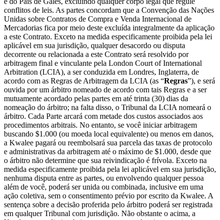
e do País de Gales, excluindo qualquer corpo legal que regule
conflitos de leis. As partes concordam que a Convenção das Nações
Unidas sobre Contratos de Compra e Venda Internacional de
Mercadorias fica por meio deste excluída integralmente da aplicação
a este Contrato. Exceto na medida especificamente proibida pela lei
aplicável em sua jurisdição, qualquer desacordo ou disputa
decorrente ou relacionada a este Contrato será resolvido por
arbitragem final e vinculante pela London Court of International
Arbitration (LCIA), a ser conduzida em Londres, Inglaterra, de
acordo com as Regras de Arbitragem da LCIA (as “
Regras
”), e será
ouvida por um árbitro nomeado de acordo com tais Regras e a ser
mutuamente acordado pelas partes em até trinta (30) dias da
nomeação do árbitro; na falta disso, o Tribunal da LCIA nomeará o
árbitro. Cada Parte arcará com metade dos custos associados aos
procedimentos arbitrais. No entanto, se você iniciar arbitragem
buscando $1.000 (ou moeda local equivalente) ou menos em danos,
a Kwalee pagará ou reembolsará sua parcela das taxas de protocolo
e administrativas da arbitragem até o máximo de $1.000, desde que
o árbitro não determine que sua reivindicação é frívola. Exceto na
medida especificamente proibida pela lei aplicável em sua jurisdição,
nenhuma disputa entre as partes, ou envolvendo qualquer pessoa
além de você, poderá ser unida ou combinada, inclusive em uma
ação coletiva, sem o consentimento prévio por escrito da Kwalee. A
sentença sobre a decisão proferida pelo árbitro poderá ser registrada
em qualquer Tribunal com jurisdição. Não obstante o acima, a