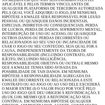
APLICÁVEL E PELOS TERMOS VINCULANTES DE
QUALQUER PLATAFORMA DE TERCEIROS AUTORIZADA
PELA QUAL VOCÊ ADQUIRIU O JOGO, EM NENHUMA
HIPÓTESE A KWALEE SERÁ RESPONSÁVEL POR LESÃO
PESSOAL OU QUAISQUER DANOS INCIDENTAIS,
ESPECIAIS, INDIRETOS OU CONSEQUENCIAIS, PERDA
DE LUCROS, PERDA DE DADOS, SOFRIMENTO MENTAL,
INTERRUPÇÃO DE USO OU ACESSO, OU QUAISQUER
OUTROS DANOS OU PERDAS DECORRENTES OU
RELACIONADOS AO SEU USO OU INCAPACIDADE DE
USAR O JOGO OU SEU CONTEÚDO, SEJA QUAL FOR A
CAUSA, INDEPENDENTEMENTE DA TEORIA DE
RESPONSABILIDADE (INCLUINDO CONTRATO, ATO
ILÍCITO, INCLUINDO NEGLIGÊNCIA,
RESPONSABILIDADE OBJETIVA OU OUTRA) E MESMO
QUE A KWALEE TENHA SIDO AVISADA DA
POSSIBILIDADE DE TAIS DANOS. EM NENHUMA
HIPÓTESE A RESPONSABILIDADE AGREGADA DA
KWALEE DECORRENTE OU RELACIONADA A ESTE
CONTRATO OU AO JOGO OU AO USO DELE EXCEDERÁ
O MAIOR ENTRE (I) O VALOR PAGO POR VOCÊ PELO
USO DO JOGO QUE DEU ORIGEM À REIVINDICAÇÃO, E
(II) UK £100, MESMO QUE A REIVINDICAÇÃO SEJA
CONTÍNUA. EM NENHUMA HIPÓTESE QUALQUER