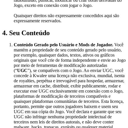
radiodifusão, publicar, modificar ou criar obras derivadas do
Jogo, exceto em conexão com jogar o Jogo.
Quaisquer direitos não expressamente concedidos aqui são
expressamente reservados.
4. Seu Conteúdo
Conteúdo Gerado pelo Usuário e Mods de Jogador.
Você
mantém a propriedade de seu conteúdo gerado pelo usuário,
por exemplo, quaisquer dados, textos, ativos ou gráficos
originais que você crie de forma independente e envie ao Jogo
por meio de ferramentas de modificação autorizadas
(“
UGC
”), se compatíveis com o Jogo. Ao enviar UGC, você
concede à Kwalee uma licença não exclusiva, mundial, isenta
de royalties, perpétua e irrevogável para hospedar, armazenar,
armazenar em cache, distribuir, exibir publicamente, rodar e
executar esse UGC exclusivamente em conexão com o Jogo,
plataformas de modificação de terceiros compatíveis e
quaisquer plataformas comunitárias de terceiros. Esta licença,
portanto, permite que outros jogadores baixem e usem seu
UGC em sua cópia do Jogo. Você declara e garante que seu
UGC não infringe nenhuma propriedade intelectual de
terceiros nem leis de direitos autorais, e não deve conter
malware, hacks, trapaças, exploits ou qualquer material