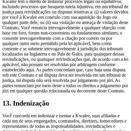
Kwalee tem o direito de instaurar processos legais ou equitativos,
incluindo processos que busquem tutela injuntiva, em um tribunal de
justiça para reivindicações ou disputas relativas a: (i) valores devidos
por você à Kwalee em conexão com sua aquisição do Jogo ou
qualquer parte dele, ou (ii) sua violação ou ameaça de violação deste
Contrato. Você renuncia irrevogavelmente a qualquer objeção com
base em foro, forum non-conveniens ou fundamentos similares, e
consente irrevogavelmente com a citação por correio ou por
qualquer outro meio permitido pela lei aplicável, bem como
consente e se submete irrevogavelmente à jurisdição dos tribunais
localizados na Inglaterra e no País de Gales, para quaisquer dessas
reivindicações, ou quaisquer reivindicações que, de acordo com a lei
aplicável, não possam ser resolvidas por arbitragem conforme
estabelecido aqui. As partes concordam que, caso haja uma disputa
sob este Contrato e tal disputa deva ser resolvida em um tribunal de
justiça, tal disputa não será resolvida por julgamento por júri. As
partes renunciam por meio deste a todos os direitos a julgamento por
júri em qualquer questão relacionada ou decorrente deste Contrato.
13. Indenização
Você concorda em indenizar e isentar a Kwalee, suas afiliadas e
cada um de seus empregados, contratados, diretores, fornecedores e
representantes de todas as responsabilidades, reivindicações e