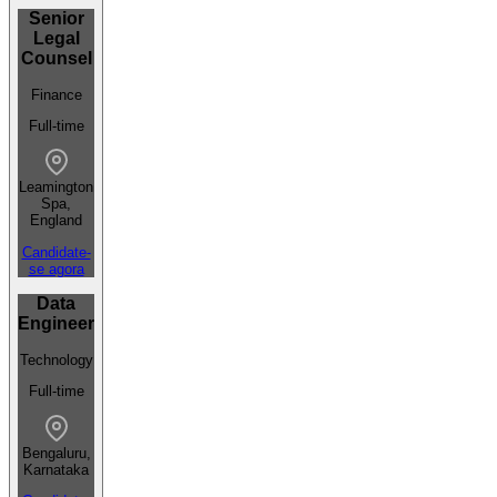
Senior
Legal
Counsel
Finance
Full-time
Leamington
Spa,
England
Candidate-
se agora
Data
Engineer
Technology
Full-time
Bengaluru,
Karnataka