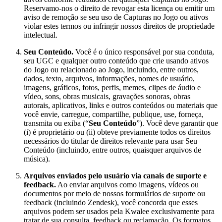
Reservamo-nos o direito de revogar esta licença ou emitir um
aviso de remoção se seu uso de Capturas no Jogo ou ativos
violar estes termos ou infringir nossos direitos de propriedade
intelectual.
Seu Conteúdo.
Você é o único responsável por sua conduta,
seu UGC e qualquer outro conteúdo que crie usando ativos
do Jogo ou relacionado ao Jogo, incluindo, entre outros,
dados, texto, arquivos, informações, nomes de usuário,
imagens, gráficos, fotos, perfis, memes, clipes de áudio e
vídeo, sons, obras musicais, gravações sonoras, obras
autorais, aplicativos, links e outros conteúdos ou materiais que
você envie, carregue, compartilhe, publique, use, forneça,
transmita ou exiba (“
Seu Conteúdo
”). Você deve garantir que
(i) é proprietário ou (ii) obteve previamente todos os direitos
necessários do titular de direitos relevante para usar Seu
Conteúdo (incluindo, entre outros, quaisquer arquivos de
música).
Arquivos enviados pelo usuário via canais de suporte e
feedback.
Ao enviar arquivos como imagens, vídeos ou
documentos por meio de nossos formulários de suporte ou
feedback (incluindo Zendesk), você concorda que esses
arquivos podem ser usados pela Kwalee exclusivamente para
tratar de sua consulta, feedback ou reclamação. Os formatos