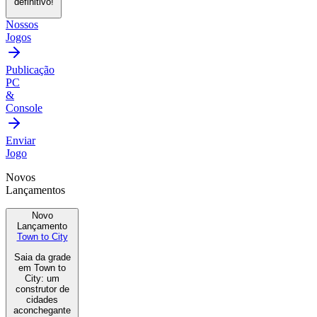
definitivo!
Nossos
Jogos
Publicação
PC
&
Console
Enviar
Jogo
Novos
Lançamentos
Novo
Lançamento
Town to City
Saia da grade
em Town to
City: um
construtor de
cidades
aconchegante