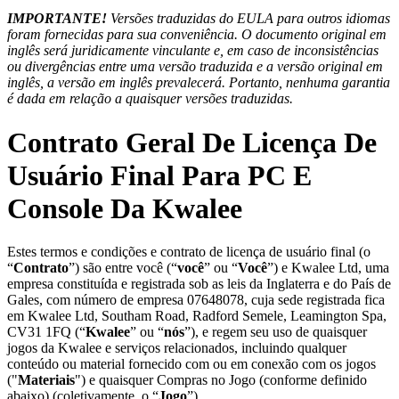
IMPORTANTE!
Versões traduzidas do EULA para outros idiomas
foram fornecidas para sua conveniência. O documento original em
inglês será juridicamente vinculante e, em caso de inconsistências
ou divergências entre uma versão traduzida e a versão original em
inglês, a versão em inglês prevalecerá. Portanto, nenhuma garantia
é dada em relação a quaisquer versões traduzidas.
Contrato Geral De Licença De
Usuário Final Para PC E
Console Da Kwalee
Estes termos e condições e contrato de licença de usuário final (o
“
Contrato
”) são entre você (“
você
” ou “
Você
”) e Kwalee Ltd, uma
empresa constituída e registrada sob as leis da Inglaterra e do País de
Gales, com número de empresa 07648078, cuja sede registrada fica
em Kwalee Ltd, Southam Road, Radford Semele, Leamington Spa,
CV31 1FQ (“
Kwalee
” ou “
nós
”), e regem seu uso de quaisquer
jogos da Kwalee e serviços relacionados, incluindo qualquer
conteúdo ou material fornecido com ou em conexão com os jogos
("
Materiais
") e quaisquer Compras no Jogo (conforme definido
abaixo) (coletivamente, o “
Jogo
”).