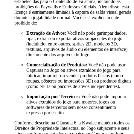
estabelecidas para o Conteúdo de Fã acima, incluindo as
proibições de Paywalls e Endossos Oficiais. Além disso, esta
licença é estritamente limitada à captura de saída visual gerada
durante a jogabilidade normal. Você está explicitamente
proibido de:
Extração de Ativos:
Você não pode garimpar dados,
ripar, extrair ou exportar ativos subjacentes do jogo
(incluindo, entre outros, sprites 2D, modelos 3D,
texturas, arquivos de áudio ou elementos de interface)
diretamente dos arquivos do Jogo.
Comercialização de Produtos:
Você não pode usar
Capturas no Jogo ou ativos extraídos do jogo para
fabricar, imprimir ou vender produtos físicos (como
roupas, pôsteres ou impressões 3D) ou produtos digitais
(como NFTs ou pacotes de ativos independentes).
Importação por Terceiros:
Você não pode importar
ativos extraídos do jogo para motores, jogos ou
softwares de terceiros sem nosso consentimento
expresso por escrito.
Conforme descrito na Cláusula 6, a Kwalee mantém todos os
Direitos de Propriedade Intelectual no Jogo subjacente e seus
ativos conforme retratados em quaisquer Capturas no Jogo.