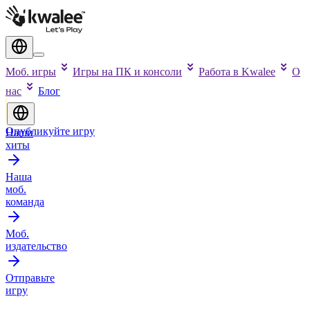
Моб. игры
Игры на ПК и консоли
Работа в Kwalee
О
нас
Блог
Опубликуйте игру
Наши
хиты
Наша
моб.
команда
Моб.
издательство
Отправьте
игру