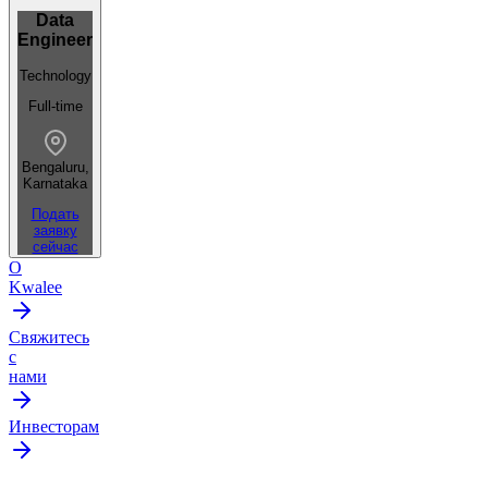
Data
Engineer
Technology
Full-time
Bengaluru,
Karnataka
Подать
заявку
сейчас
О
Kwalee
Свяжитесь
с
нами
Инвесторам