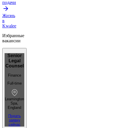
подачи
Жизнь
в
Kwalee
Избранные
вакансии
Senior
Legal
Counsel
Finance
Full-time
Leamington
Spa,
England
Подать
заявку
сейчас