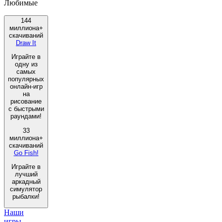
Любимые
144
миллиона+
скачиваний
Draw It
Играйте в
одну из
самых
популярных
онлайн-игр
на
рисование
с быстрыми
раундами!
33
миллиона+
скачиваний
Go Fish!
Играйте в
лучший
аркадный
симулятор
рыбалки!
Наши
игры