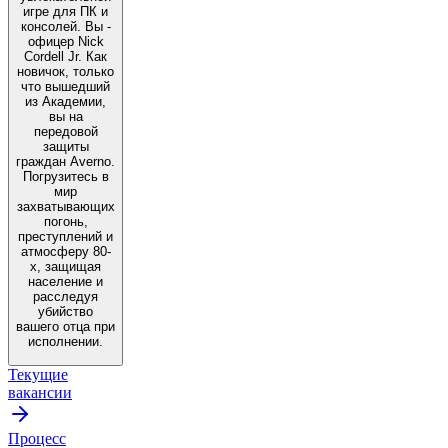
игре для ПК и
консолей. Вы -
офицер Nick
Cordell Jr. Как
новичок, только
что вышедший
из Академии,
вы на
передовой
защиты
граждан Averno.
Погрузитесь в
мир
захватывающих
погонь,
преступлений и
атмосферу 80-
х, защищая
население и
расследуя
убийство
вашего отца при
исполнении.
Текущие
вакансии
Процесс