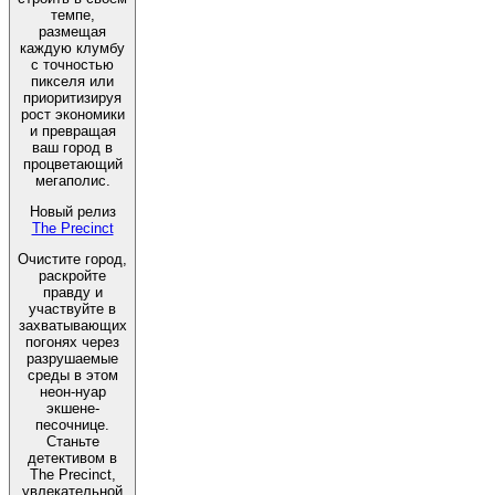
темпе,
размещая
каждую клумбу
с точностью
пикселя или
приоритизируя
рост экономики
и превращая
ваш город в
процветающий
мегаполис.
Новый релиз
The Precinct
Очистите город,
раскройте
правду и
участвуйте в
захватывающих
погонях через
разрушаемые
среды в этом
неон-нуар
экшене-
песочнице.
Станьте
детективом в
The Precinct,
увлекательной