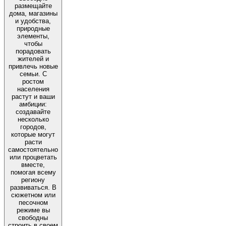
размещайте
дома, магазины
и удобства,
природные
элементы,
чтобы
порадовать
жителей и
привлечь новые
семьи. С
ростом
населения
растут и ваши
амбиции:
создавайте
несколько
городов,
которые могут
расти
самостоятельно
или процветать
вместе,
помогая всему
региону
развиваться. В
сюжетном или
песочном
режиме вы
свободны
строить в своем