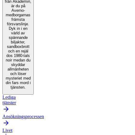
från Akademin,
är du på
Averno-
medborgarnas
främsta
försvarslinje.
Dyk in i en
värld av
spännande
biljakter,
sandboxbrott
och en rejäl
dos 1980-tals
noir medan du
skyddar
allmänheten
och löser
mysteriet med
din fars mord i
tjänsten.
Lediga
tjänster
Ansökningsprocessen
Livet