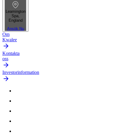
Leamington
Spa,
England
Ansök Nu
Om
Kwalee
Kontakta
oss
Investorinformation