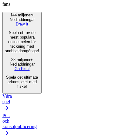
fans
144 miljoner+
Nedladdningar
Draw It
Spela ett av de
mest populära
onlinespelen för
teckning med
snabbeldomgångar!
33 miljoner+
Nedladdningar
Go Fish!
Spela det ultimata
arkadspelet med
fiske!
Våra
spel
PC-
och
konsolpublicering