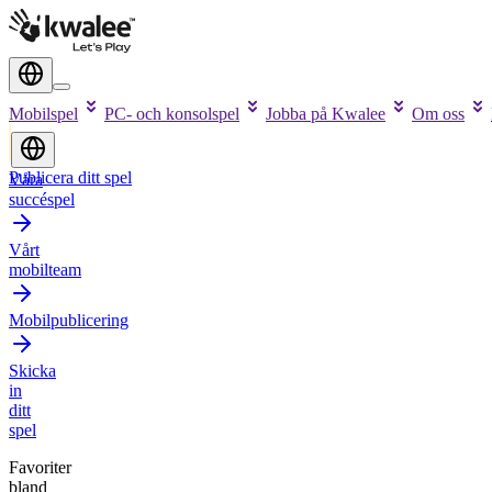
Mobilspel
PC- och konsolspel
Jobba på Kwalee
Om oss
Publicera ditt spel
Våra
succéspel
Vårt
mobilteam
Mobilpublicering
Skicka
in
ditt
spel
Favoriter
bland