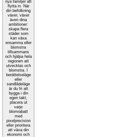
nya familjer att
flytta in. När
din befolkning
växer, växer
även dina
ambitioner:
skapa flera
städer som
kan växa
ensamma eller
blomstra
tillsammans
och hjälpa hela
regionen att
utvecklas och
blomstra. I
berättelseläge
eller
sandlådeläge
är du fri att
bygga i din
egen takt,
placera ut
varje
blomrabatt
med
pixelprecision
eller prioritera
att växa din
ekonomi och