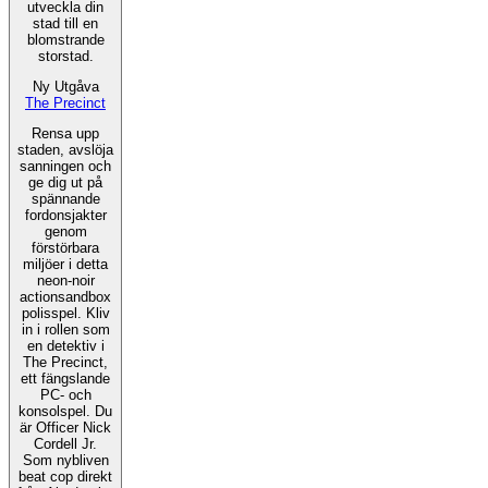
utveckla din
stad till en
blomstrande
storstad.
Ny Utgåva
The Precinct
Rensa upp
staden, avslöja
sanningen och
ge dig ut på
spännande
fordonsjakter
genom
förstörbara
miljöer i detta
neon-noir
actionsandbox
polisspel. Kliv
in i rollen som
en detektiv i
The Precinct,
ett fängslande
PC- och
konsolspel. Du
är Officer Nick
Cordell Jr.
Som nybliven
beat cop direkt