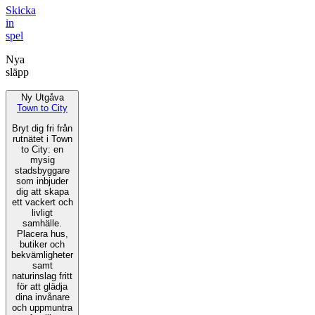
Skicka
in
spel
Nya
släpp
Ny Utgåva
Town to City
Bryt dig fri från
rutnätet i Town
to City: en
mysig
stadsbyggare
som inbjuder
dig att skapa
ett vackert och
livligt
samhälle.
Placera hus,
butiker och
bekvämligheter
samt
naturinslag fritt
för att glädja
dina invånare
och uppmuntra