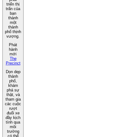
triển thị
trấn của
bạn
thành
một
thành
phố thịnh
vượng.
Phát
hành
mới
The
Precinct
Dọn dẹp
thành
phố,
khám
phá sự
thật, và
tham gia
các cuộc
rượt
đuổi xe
đầy kịch
tính qua
môi
trường
có thể