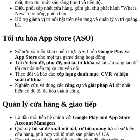
mắt, theo dõi mức sẵn sàng build và tiến độ.
Điều phối cập nhật cửa hàng, gồm ghi chú phát hành "What's
New" cho từng phiên bản.
Hỗ trợ giành vị trí nổi bật trên nền tảng và quản lý vị trí quảng
bá.
Tối ưu hóa App Store (ASO)
Sở hữu và triển khai chiến lược ASO trên
Google Play và
App Store
cho mọi tựa game đang hoạt động.
Tối ưu
tiêu đề, phụ đề, mô tả, từ khóa
và tài sản sáng tạo để
tối đa hóa hiển thị và chuyển đổi.
Theo dõi và báo cáo
xếp hạng danh mục
,
CVR
và
hiệu
suất từ khóa
.
Nghiên cứu và dùng các
công cụ
và
giải pháp AI
tốt nhất
hiện có để tối đa hóa thành công.
Quản lý cửa hàng & giao tiếp
Là đầu mối liên hệ chính với
Google Play and App Store
Account Managers
.
Quản lý
hồ sơ đề xuất nổi bật, cơ hội quảng bá
và sự kiện
cửa hàng, phù hợp với lộ trình sản phẩm và UA.
Duy trì quan hệ tốt với đối tác nền tảng để nắm trước xu