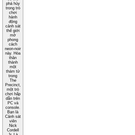
phá hủy
trong trò
chơi
hành
động
cảnh sát
thế giới
mở
phong
cách
neon-noir
này. Hóa
thân
thành
một
thám tử
trong
The
Precinct,
một trò
chơi hấp
dẫn trên
PC và
console.
Bạn là
Cảnh sát
viên
Nick
Cordell
Jr. Là