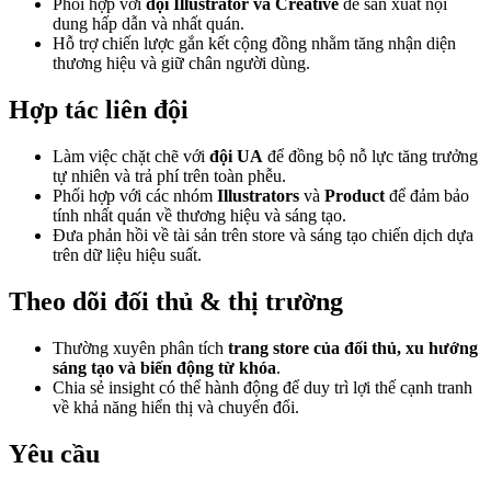
Phối hợp với
đội Illustrator và Creative
để sản xuất nội
dung hấp dẫn và nhất quán.
Hỗ trợ chiến lược gắn kết cộng đồng nhằm tăng nhận diện
thương hiệu và giữ chân người dùng.
Hợp tác liên đội
Làm việc chặt chẽ với
đội UA
để đồng bộ nỗ lực tăng trưởng
tự nhiên và trả phí trên toàn phễu.
Phối hợp với các nhóm
Illustrators
và
Product
để đảm bảo
tính nhất quán về thương hiệu và sáng tạo.
Đưa phản hồi về tài sản trên store và sáng tạo chiến dịch dựa
trên dữ liệu hiệu suất.
Theo dõi đối thủ & thị trường
Thường xuyên phân tích
trang store của đối thủ, xu hướng
sáng tạo và biến động từ khóa
.
Chia sẻ insight có thể hành động để duy trì lợi thế cạnh tranh
về khả năng hiển thị và chuyển đổi.
Yêu cầu