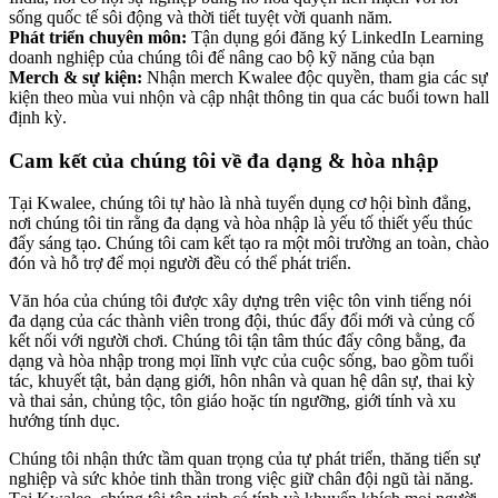
sống quốc tế sôi động và thời tiết tuyệt vời quanh năm.
Phát triển chuyên môn:
Tận dụng gói đăng ký LinkedIn Learning
doanh nghiệp của chúng tôi để nâng cao bộ kỹ năng của bạn
Merch & sự kiện:
Nhận merch Kwalee độc quyền, tham gia các sự
kiện theo mùa vui nhộn và cập nhật thông tin qua các buổi town hall
định kỳ.
Cam kết của chúng tôi về đa dạng & hòa nhập
Tại Kwalee, chúng tôi tự hào là nhà tuyển dụng cơ hội bình đẳng,
nơi chúng tôi tin rằng đa dạng và hòa nhập là yếu tố thiết yếu thúc
đẩy sáng tạo. Chúng tôi cam kết tạo ra một môi trường an toàn, chào
đón và hỗ trợ để mọi người đều có thể phát triển.
Văn hóa của chúng tôi được xây dựng trên việc tôn vinh tiếng nói
đa dạng của các thành viên trong đội, thúc đẩy đổi mới và củng cố
kết nối với người chơi. Chúng tôi tận tâm thúc đẩy công bằng, đa
dạng và hòa nhập trong mọi lĩnh vực của cuộc sống, bao gồm tuổi
tác, khuyết tật, bản dạng giới, hôn nhân và quan hệ dân sự, thai kỳ
và thai sản, chủng tộc, tôn giáo hoặc tín ngưỡng, giới tính và xu
hướng tính dục.
Chúng tôi nhận thức tầm quan trọng của tự phát triển, thăng tiến sự
nghiệp và sức khỏe tinh thần trong việc giữ chân đội ngũ tài năng.