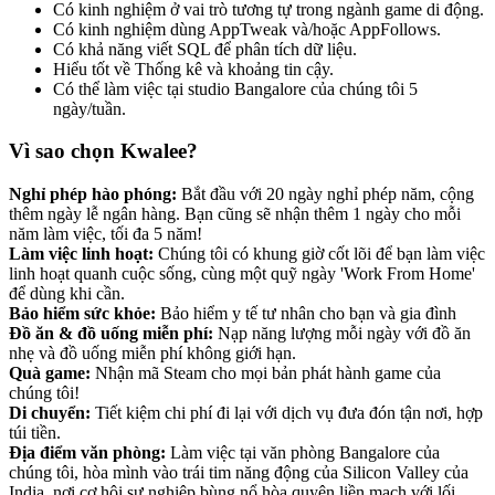
Có kinh nghiệm ở vai trò tương tự trong ngành game di động.
Có kinh nghiệm dùng AppTweak và/hoặc AppFollows.
Có khả năng viết SQL để phân tích dữ liệu.
Hiểu tốt về Thống kê và khoảng tin cậy.
Có thể làm việc tại studio Bangalore của chúng tôi 5
ngày/tuần.
Vì sao chọn Kwalee?
Nghỉ phép hào phóng:
Bắt đầu với 20 ngày nghỉ phép năm, cộng
thêm ngày lễ ngân hàng. Bạn cũng sẽ nhận thêm 1 ngày cho mỗi
năm làm việc, tối đa 5 năm!
Làm việc linh hoạt:
Chúng tôi có khung giờ cốt lõi để bạn làm việc
linh hoạt quanh cuộc sống, cùng một quỹ ngày 'Work From Home'
để dùng khi cần.
Bảo hiểm sức khỏe:
Bảo hiểm y tế tư nhân cho bạn và gia đình
Đồ ăn & đồ uống miễn phí:
Nạp năng lượng mỗi ngày với đồ ăn
nhẹ và đồ uống miễn phí không giới hạn.
Quà game:
Nhận mã Steam cho mọi bản phát hành game của
chúng tôi!
Di chuyển:
Tiết kiệm chi phí đi lại với dịch vụ đưa đón tận nơi, hợp
túi tiền.
Địa điểm văn phòng:
Làm việc tại văn phòng Bangalore của
chúng tôi, hòa mình vào trái tim năng động của Silicon Valley của
India, nơi cơ hội sự nghiệp bùng nổ hòa quyện liền mạch với lối