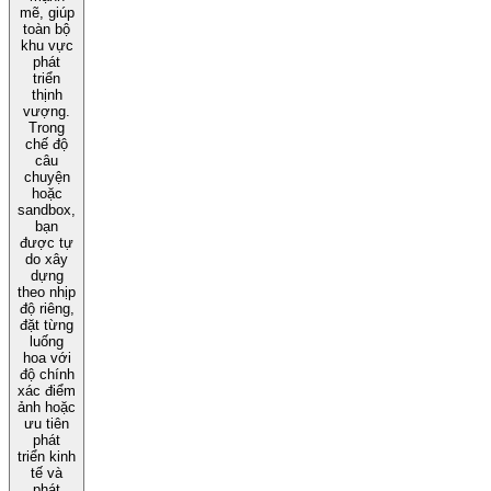
mẽ, giúp
toàn bộ
khu vực
phát
triển
thịnh
vượng.
Trong
chế độ
câu
chuyện
hoặc
sandbox,
bạn
được tự
do xây
dựng
theo nhịp
độ riêng,
đặt từng
luống
hoa với
độ chính
xác điểm
ảnh hoặc
ưu tiên
phát
triển kinh
tế và
phát