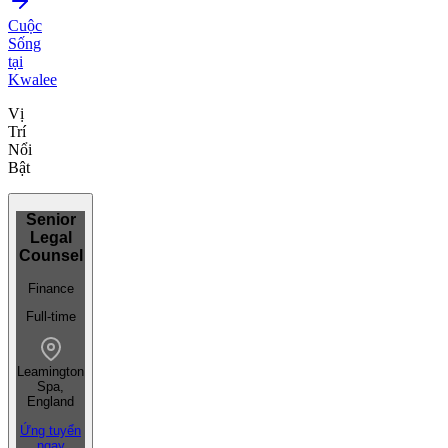
Cuộc
Sống
tại
Kwalee
Vị
Trí
Nổi
Bật
Senior
Legal
Counsel
Finance
Full-time
Leamington
Spa,
England
Ứng tuyển
ngay