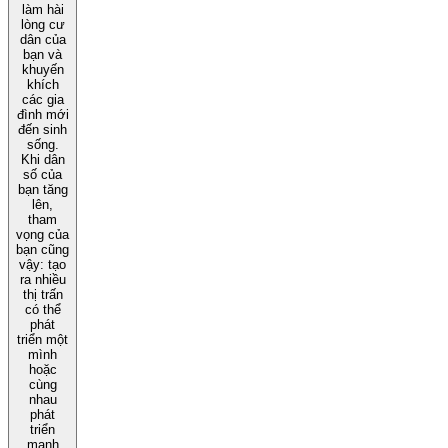
làm hài
lòng cư
dân của
bạn và
khuyến
khích
các gia
đình mới
đến sinh
sống.
Khi dân
số của
bạn tăng
lên,
tham
vọng của
bạn cũng
vậy: tạo
ra nhiều
thị trấn
có thể
phát
triển một
mình
hoặc
cùng
nhau
phát
triển
mạnh