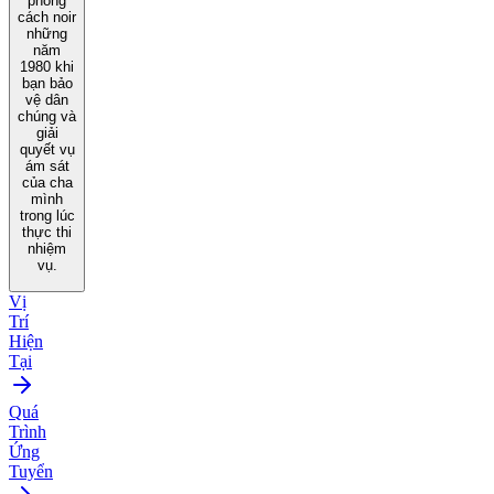
phong
cách noir
những
năm
1980 khi
bạn bảo
vệ dân
chúng và
giải
quyết vụ
ám sát
của cha
mình
trong lúc
thực thi
nhiệm
vụ.
Vị
Trí
Hiện
Tại
Quá
Trình
Ứng
Tuyển