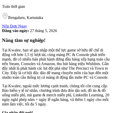
Toàn thời gian
Bengaluru, Karnataka
Nộp Đơn Ngay
Đăng vào ngày
:
27 tháng 5, 2026
Nâng tầm sự nghiệp!
Tại Kwalee, bạn sẽ gia nhập một thế lực game sở hữu đế chế di
động với hơn 1,5 tỷ lượt tải, cùng mảng PC & Console phát triển
mạnh, đã có nhiều bản phát hành đứng đầu bảng xếp hạng toàn cầu
trên Steam, Consoles và Amazon, thu hút hàng triệu Wishlists. Gần
đây nhất là phát hành các hit đột phá như The Precinct và Town to
City. Đây là cơ hội độc đáo để mang chuyên môn của bạn đến một
studio toàn cầu thống trị cả mảng di động lẫn indie PC và Console.
Tại Kwalee, ngoài mức lương cạnh tranh, chúng tôi còn cung cấp:
Bảo hiểm y tế tư nhân, chương trình đưa đón tận nơi, đồ ăn & đồ
uống miễn phí, mã game & merch miễn phí, LinkedIn Learning, 20
ngày nghỉ phép năm + ngày lễ ngân hàng, và thêm 1 ngày cho mỗi
năm làm việc, tối đa 5 ngày.
Gia nhập đội ngũ!