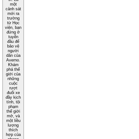
một
cảnh sát
mới ra
trường
từ Học
viện, bạn
đứng ở
tuyến
đầu để
bảo vệ
người
dân của
Averno.
Khám
phá thế
giới của
những
cuộc
rượt
đuổi xe
đầy kịch
tính, tội
phạm
thế giới
mở, và
một liều
lượng
thích
hợp của