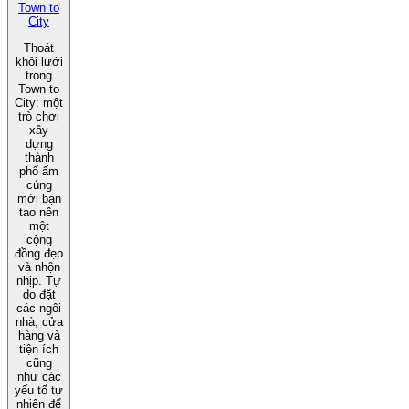
Town to
City
Thoát
khỏi lưới
trong
Town to
City: một
trò chơi
xây
dựng
thành
phố ấm
cúng
mời bạn
tạo nên
một
cộng
đồng đẹp
và nhộn
nhịp. Tự
do đặt
các ngôi
nhà, cửa
hàng và
tiện ích
cũng
như các
yếu tố tự
nhiên để