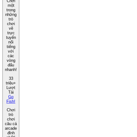
Chơi
một
trong
những
trò
chơi
vẽ
trực
tuyến
nổi
tiếng
với
các
vòng
đấu
nhanh!
33
triệu+
Lượt
Tải
Go
Fish!
Chơi
trò
chơi
câu cá
arcade
đỉnh