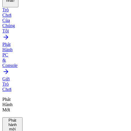
nhất!
Trò
Chơi
Của
Chúng
Tôi
Phát
Hành
PC
&
Console
Gửi
Trò
Chơi
Phát
Hành
Mới
Phát
hành
mới