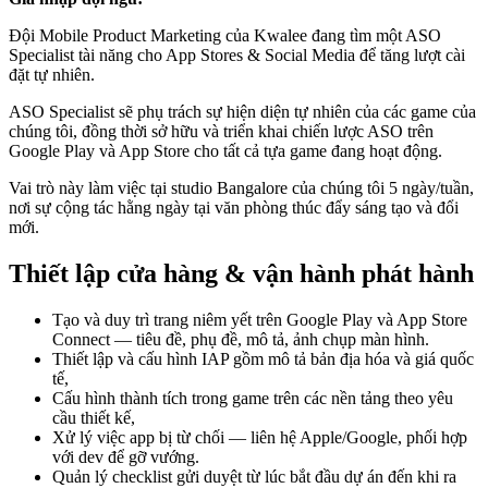
Đội Mobile Product Marketing của Kwalee đang tìm một ASO
Specialist tài năng cho App Stores & Social Media để tăng lượt cài
đặt tự nhiên.
ASO Specialist sẽ phụ trách sự hiện diện tự nhiên của các game của
chúng tôi, đồng thời sở hữu và triển khai chiến lược ASO trên
Google Play và App Store cho tất cả tựa game đang hoạt động.
Vai trò này làm việc tại studio Bangalore của chúng tôi 5 ngày/tuần,
nơi sự cộng tác hằng ngày tại văn phòng thúc đẩy sáng tạo và đổi
mới.
Thiết lập cửa hàng & vận hành phát hành
Tạo và duy trì trang niêm yết trên Google Play và App Store
Connect — tiêu đề, phụ đề, mô tả, ảnh chụp màn hình.
Thiết lập và cấu hình IAP gồm mô tả bản địa hóa và giá quốc
tế,
Cấu hình thành tích trong game trên các nền tảng theo yêu
cầu thiết kế,
Xử lý việc app bị từ chối — liên hệ Apple/Google, phối hợp
với dev để gỡ vướng.
Quản lý checklist gửi duyệt từ lúc bắt đầu dự án đến khi ra