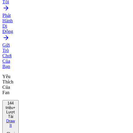
Tôi
Phát
Hành
Di
Động
Gửi
Trò
Chơi
Của
Bạn
Yêu
Thích
Của
Fan
144
triệu+
Lượt
Tải
Draw
It