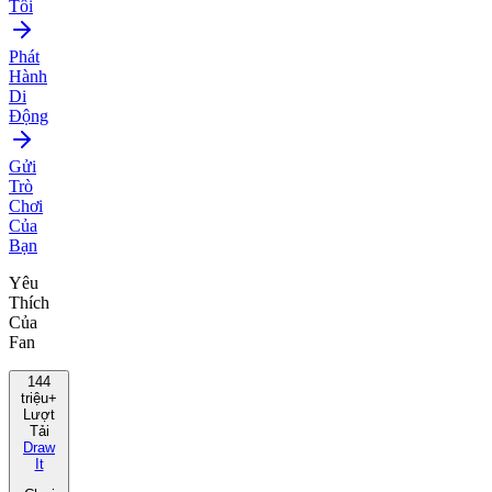
Tôi
Phát
Hành
Di
Động
Gửi
Trò
Chơi
Của
Bạn
Yêu
Thích
Của
Fan
144
triệu+
Lượt
Tải
Draw
It