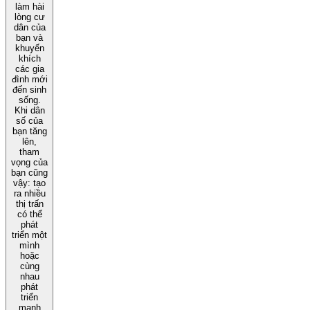
làm hài
lòng cư
dân của
bạn và
khuyến
khích
các gia
đình mới
đến sinh
sống.
Khi dân
số của
bạn tăng
lên,
tham
vọng của
bạn cũng
vậy: tạo
ra nhiều
thị trấn
có thể
phát
triển một
mình
hoặc
cùng
nhau
phát
triển
mạnh