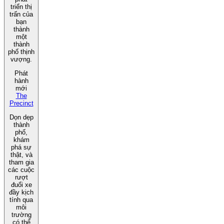
triển thị
trấn của
bạn
thành
một
thành
phố thịnh
vượng.
Phát
hành
mới
The
Precinct
Dọn dẹp
thành
phố,
khám
phá sự
thật, và
tham gia
các cuộc
rượt
đuổi xe
đầy kịch
tính qua
môi
trường
có thể