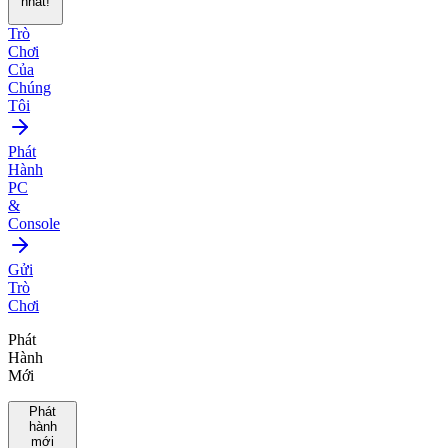
nhất!
Trò
Chơi
Của
Chúng
Tôi
Phát
Hành
PC
&
Console
Gửi
Trò
Chơi
Phát
Hành
Mới
Phát
hành
mới