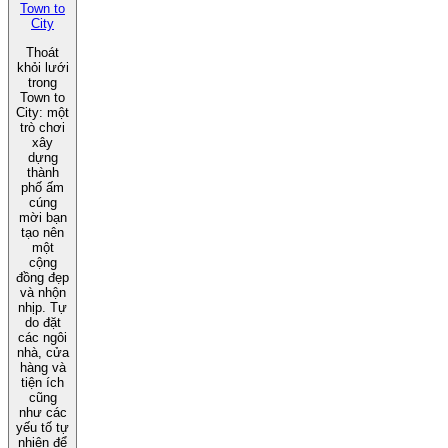
Town to
City
Thoát
khỏi lưới
trong
Town to
City: một
trò chơi
xây
dựng
thành
phố ấm
cúng
mời bạn
tạo nên
một
cộng
đồng đẹp
và nhộn
nhịp. Tự
do đặt
các ngôi
nhà, cửa
hàng và
tiện ích
cũng
như các
yếu tố tự
nhiên để