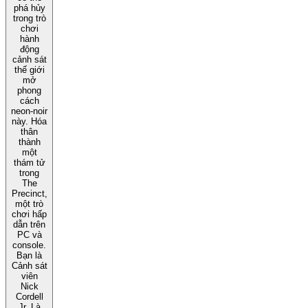
phá hủy
trong trò
chơi
hành
động
cảnh sát
thế giới
mở
phong
cách
neon-noir
này. Hóa
thân
thành
một
thám tử
trong
The
Precinct,
một trò
chơi hấp
dẫn trên
PC và
console.
Bạn là
Cảnh sát
viên
Nick
Cordell
Jr. Là