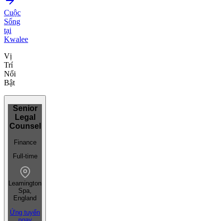
Cuộc
Sống
tại
Kwalee
Vị
Trí
Nổi
Bật
Senior
Legal
Counsel
Finance
Full-time
Leamington
Spa,
England
Ứng tuyển
ngay