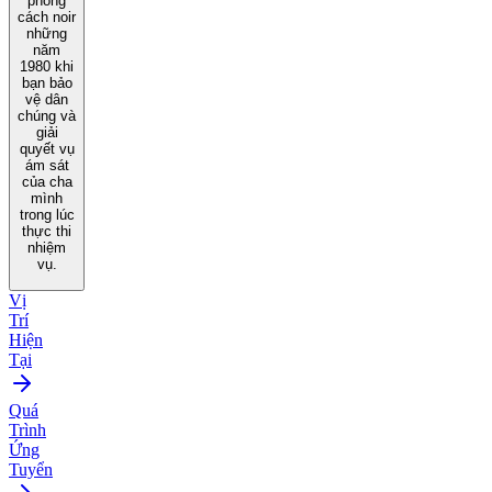
phong
cách noir
những
năm
1980 khi
bạn bảo
vệ dân
chúng và
giải
quyết vụ
ám sát
của cha
mình
trong lúc
thực thi
nhiệm
vụ.
Vị
Trí
Hiện
Tại
Quá
Trình
Ứng
Tuyển