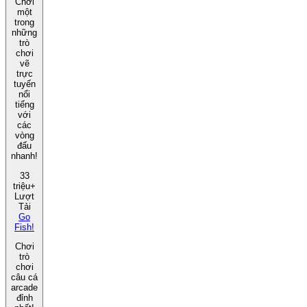
Chơi
một
trong
những
trò
chơi
vẽ
trực
tuyến
nổi
tiếng
với
các
vòng
đấu
nhanh!
33
triệu+
Lượt
Tải
Go
Fish!
Chơi
trò
chơi
câu cá
arcade
đỉnh