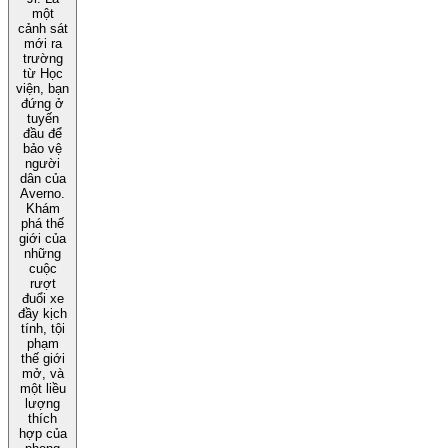
một
cảnh sát
mới ra
trường
từ Học
viện, bạn
đứng ở
tuyến
đầu để
bảo vệ
người
dân của
Averno.
Khám
phá thế
giới của
những
cuộc
rượt
đuổi xe
đầy kịch
tính, tội
phạm
thế giới
mở, và
một liều
lượng
thích
hợp của