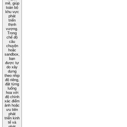
mẽ, giúp
toàn bộ
khu vực
phát
triển
thịnh
vượng.
Trong
chế độ
câu
chuyện
hoặc
sandbox,
bạn
được tự
do xây
dựng
theo nhịp
độ riêng,
đặt từng
luống
hoa với
độ chính
xác điểm
ảnh hoặc
ưu tiên
phát
triển kinh
tế và
phát