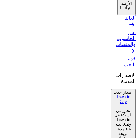
الأركيد
النهائية!
ألعابنا
نشر
الحاسوب
والمنصات
قدم
اللعب
الإصدارات
الجديدة
إصدار جديد
Town to
City
تحرر من
الشبكة في
Town to
City: لعبة
بناء مدينة
مريحة