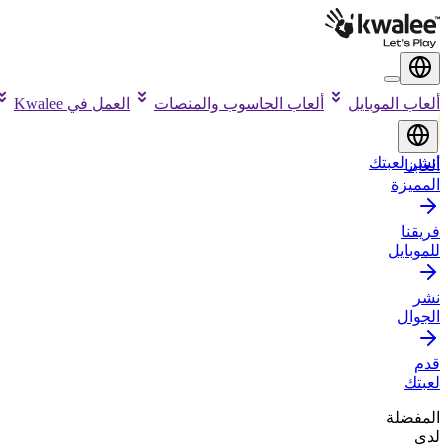
ألعاب الموبايل
ألعاب الحاسوب والمنصات
العمل في Kwalee
انشر لعبتك
ألعابنا
المميزة
فريقنا
للموبايل
نشر
الجوال
قدم
لعبتك
المفضلة
لدى