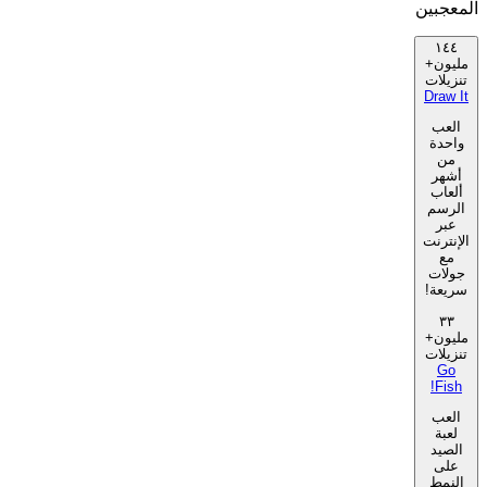
المعجبين
١٤٤
مليون+
تنزيلات
Draw It
العب
واحدة
من
أشهر
ألعاب
الرسم
عبر
الإنترنت
مع
جولات
سريعة!
٣٣
مليون+
تنزيلات
Go
Fish!
العب
لعبة
الصيد
على
النمط