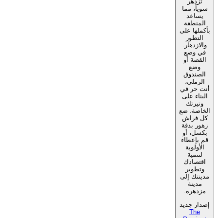
تزدهر
سوياً، مما
يساعد
المنطقة
بأكملها على
التطور
والازدهار.
في وضع
القصة أو
وضع
الصندوق
الرملي،
أنت حر في
البناء على
وتيرتك
الخاصة، ضع
كل فراش
زهور بدقة
بكسل، أو
قم بإعطاء
الأولوية
لتنمية
اقتصادك
وتطوير
مدينتك إلى
مدينة
مزدهرة.
إصدار جديد
The