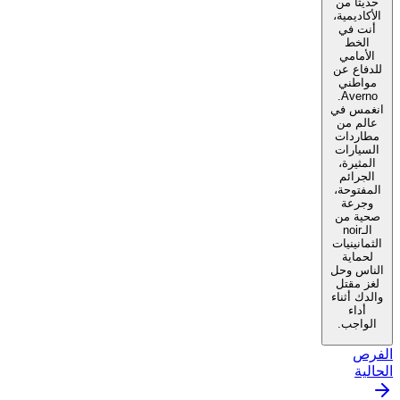
حديثًا من
الأكاديمية،
أنت في
الخط
الأمامي
للدفاع عن
مواطني
Averno.
انغمس في
عالم من
مطاردات
السيارات
المثيرة،
الجرائم
المفتوحة،
وجرعة
صحية من
الـnoir
الثمانينيات
لحماية
الناس وحل
لغز مقتل
والدك أثناء
أداء
الواجب.
الفرص
الحالية