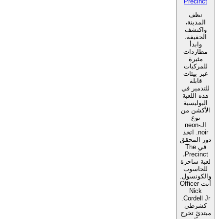
Precinct
نظف
المدينة،
واكتشف
الحقيقة،
وابدأ
مطاردات
مثيرة
للمركبات
عبر بيئات
قابلة
للتدمير في
هذه اللعبة
البوليسية
الأكشن من
نوع
الـneon-
noir. اتخذ
دور المحقق
في The
Precinct،
لعبة ساحرة
للحاسوب
والكونسول.
أنت Officer
Nick
Cordell Jr.
كشرطي
مبتدئ تخرج