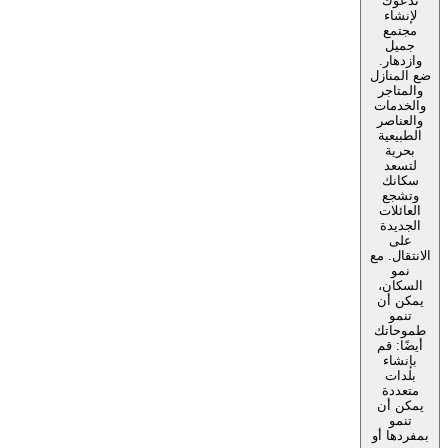
تدعوك
لإنشاء
مجتمع
جميل
وازدهار.
ضع المنازل
والمتاجر
والخدمات
والعناصر
الطبيعية
بحرية
لتسعد
سكانك
وتشجع
العائلات
الجديدة
على
الانتقال. مع
نمو
السكان،
يمكن أن
تنمو
طموحاتك
أيضًا: قم
بإنشاء
بلدات
متعددة
يمكن أن
تنمو
بمفردها أو