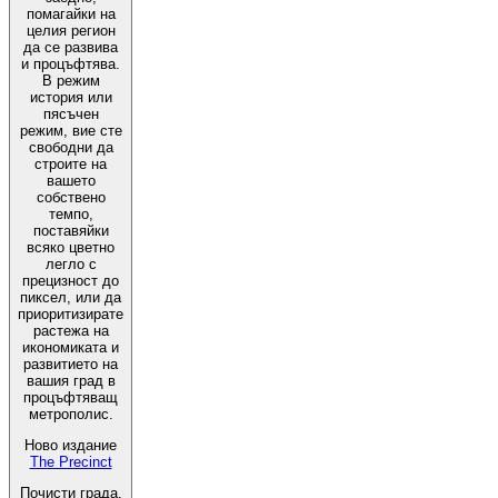
помагайки на
целия регион
да се развива
и процъфтява.
В режим
история или
пясъчен
режим, вие сте
свободни да
строите на
вашето
собствено
темпо,
поставяйки
всяко цветно
легло с
прецизност до
пиксел, или да
приоритизирате
растежа на
икономиката и
развитието на
вашия град в
процъфтяващ
метрополис.
Ново издание
The Precinct
Почисти града,