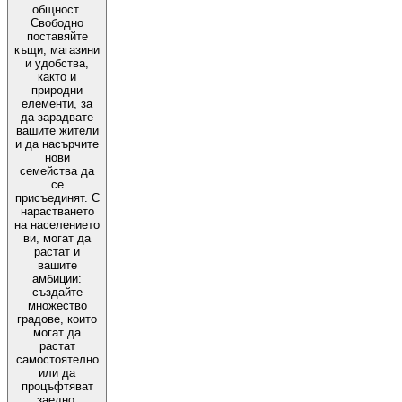
общност.
Свободно
поставяйте
къщи, магазини
и удобства,
както и
природни
елементи, за
да зарадвате
вашите жители
и да насърчите
нови
семейства да
се
присъединят. С
нарастването
на населението
ви, могат да
растат и
вашите
амбиции:
създайте
множество
градове, които
могат да
растат
самостоятелно
или да
процъфтяват
заедно,