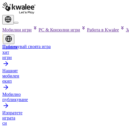
Мобилни игри
PC & Конзолни игри
Работа в Kwalee
З
Публикувай своята игра
Нашите
хит
игри
Нашият
мобилен
екип
Мобилно
публикуване
Изпратете
играта
си