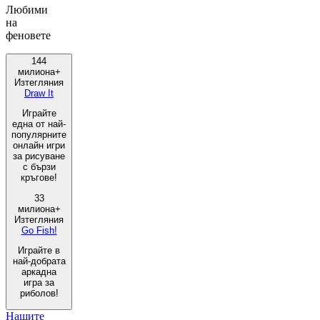
Любими
на
феновете
144
милиона+
Изтегляния
Draw It
Играйте
една от най-
популярните
онлайн игри
за рисуване
с бързи
кръгове!
33
милиона+
Изтегляния
Go Fish!
Играйте в
най-добрата
аркадна
игра за
риболов!
Нашите