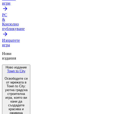
игри
PC
&
Конзолно
публикуване
Изпратете
игра
Нови
издания
Ново издание
Town to City
Освободете се
от мрежата в
Town to City:
уютна градска
строителна
игра, която ви
кани да
създадете
красива и
оживена