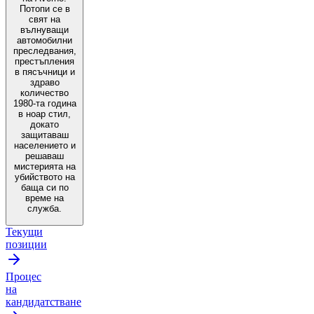
Потопи се в
свят на
вълнуващи
автомобилни
преследвания,
престъпления
в пясъчници и
здраво
количество
1980-та година
в ноар стил,
докато
защитаваш
населението и
решаваш
мистерията на
убийството на
баща си по
време на
служба.
Текущи
позиции
Процес
на
кандидатстване