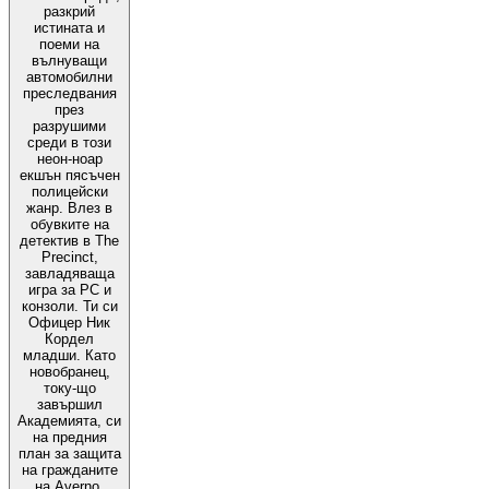
разкрий
истината и
поеми на
вълнуващи
автомобилни
преследвания
през
разрушими
среди в този
неон-ноар
екшън пясъчен
полицейски
жанр. Влез в
обувките на
детектив в The
Precinct,
завладяваща
игра за PC и
конзоли. Ти си
Офицер Ник
Кордел
младши. Като
новобранец,
току-що
завършил
Академията, си
на предния
план за защита
на гражданите
на Аverno.