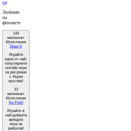
си
Любими
на
феновете
144
милиона+
Изтегляния
Draw It
Играйте
една от най-
популярните
онлайн игри
за рисуване
с бързи
кръгове!
33
милиона+
Изтегляния
Go Fish!
Играйте в
най-добрата
аркадна
игра за
риболов!