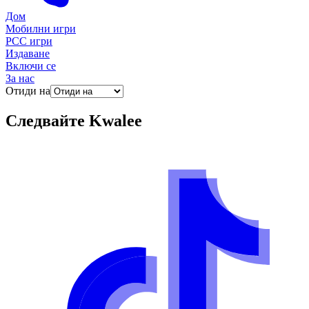
Дом
Мобилни игри
PCC игри
Издаване
Включи се
За нас
Отиди на
Следвайте
Kwalee