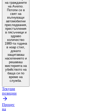
на гражданите
на Аverno.
Потопи се в
свят на
вълнуващи
автомобилни
преследвания,
престъпления
в пясъчници и
здраво
количество
1980-та година
в ноар стил,
докато
защитаваш
населението и
решаваш
мистерията на
убийството на
баща си по
време на
служба.
Текущи
позиции
Процес
на