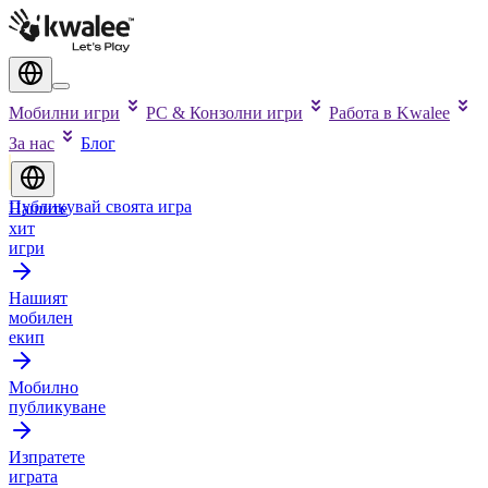
Мобилни игри
PC & Конзолни игри
Работа в Kwalee
За нас
Блог
Публикувай своята игра
Нашите
хит
игри
Нашият
мобилен
екип
Мобилно
публикуване
Изпратете
играта