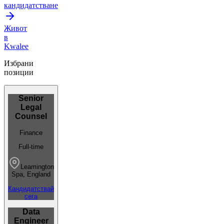
кандидатстване
Живот
в
Kwalee
Избрани
позиции
Senior
Legal
Counsel
Finance
Full-time
Leamington
Spa, England
Кандидатствай
сега
Data
Engineer