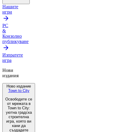
Нашите
игри
PC
&
Конзолно
публикуване
Изпратете
игра
Нови
издания
Ново издание
Town to City
Освободете се
от мрежата в
Town to City:
уютна градска
строителна
игра, която ви
кани да
създадете