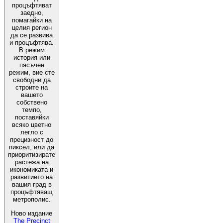
процъфтяват
заедно,
помагайки на
целия регион
да се развива
и процъфтява.
В режим
история или
пясъчен
режим, вие сте
свободни да
строите на
вашето
собствено
темпо,
поставяйки
всяко цветно
легло с
прецизност до
пиксел, или да
приоритизирате
растежа на
икономиката и
развитието на
вашия град в
процъфтяващ
метрополис.
Ново издание
The Precinct