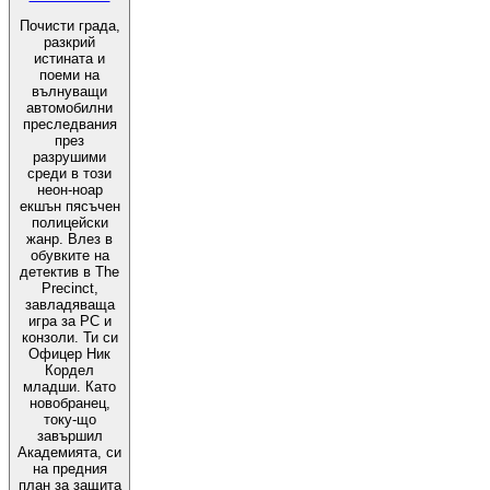
Почисти града,
разкрий
истината и
поеми на
вълнуващи
автомобилни
преследвания
през
разрушими
среди в този
неон-ноар
екшън пясъчен
полицейски
жанр. Влез в
обувките на
детектив в The
Precinct,
завладяваща
игра за PC и
конзоли. Ти си
Офицер Ник
Кордел
младши. Като
новобранец,
току-що
завършил
Академията, си
на предния
план за защита