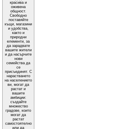
красива и
оживена
общност.
Свободно
поставяйте
къщи, магазини
и удобства,
както и
природни
елементи, за
да зарадвате
вашите жители
и да насърчите
нови
семейства да
се
присъединят. С
нарастването
на населението
ви, могат да
растат и
вашите
амбиции:
създайте
множество
градове, които
могат да
растат
самостоятелно
или да