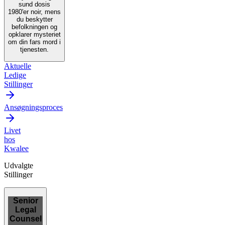
sund dosis
1980'er noir, mens
du beskytter
befolkningen og
opklarer mysteriet
om din fars mord i
tjenesten.
Aktuelle
Ledige
Stillinger
Ansøgningsproces
Livet
hos
Kwalee
Udvalgte
Stillinger
Senior
Legal
Counsel