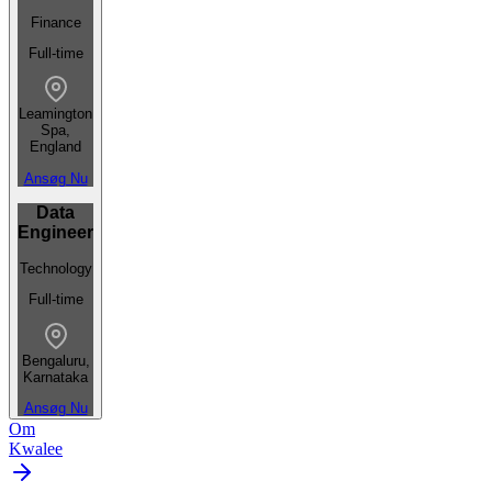
Finance
Full-time
Leamington
Spa,
England
Ansøg Nu
Data
Engineer
Technology
Full-time
Bengaluru,
Karnataka
Ansøg Nu
Om
Kwalee