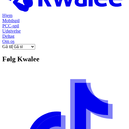
Hjem
Mobilspil
PCC-spil
Udgivelse
Deltag
Om os
Gå til
Følg
Kwalee