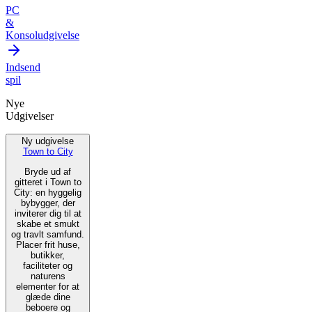
PC
&
Konsoludgivelse
Indsend
spil
Nye
Udgivelser
Ny udgivelse
Town to City
Bryde ud af
gitteret i Town to
City: en hyggelig
bybygger, der
inviterer dig til at
skabe et smukt
og travlt samfund.
Placer frit huse,
butikker,
faciliteter og
naturens
elementer for at
glæde dine
beboere og