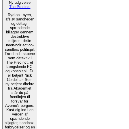
Ny udgivelse
The Precinct
Ryd op i byen,
afslør sandheden
og deltag i
spændende
biljagter gennem
destruktive
miljøer i dette
neon-noir action-
sandbox politispil.
Træd ind i skoene
som detektiv i
The Precinct, et
fængslende PC-
og konsolspil. Du
er betjent Nick
Cordell Jr. Som
ny betjent direkte
fra Akademiet
står du på
frontlinjen til
forsvar for
Averno's borgere.
Kast dig ind i en
verden af
spændende
biljagter, sandbox-
forbrydelser og en