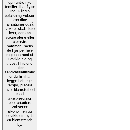
opmuntre nye
familier til at flytte
ind. Når din
befolkning vokser,
kan dine
ambitioner også
vokse: skab flere
byer, der kan
vokse alene eller
blomstre
sammen, mens
de hjælper hele
regionen med at
udvikle sig og
trives. I historie-
eller
sandkassetilstand
er du fri til at
bygge i dit eget
tempo, placere
hver blomsterbed
med
pixelpræcision
eller prioritere
voksende
økonomien og
udvikle din by til
en blomstrende
by.