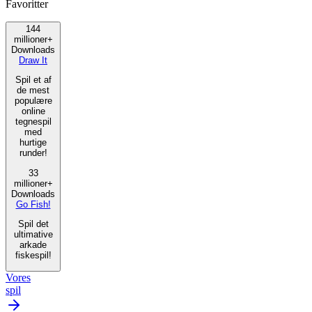
Favoritter
144
millioner+
Downloads
Draw It
Spil et af
de mest
populære
online
tegnespil
med
hurtige
runder!
33
millioner+
Downloads
Go Fish!
Spil det
ultimative
arkade
fiskespil!
Vores
spil