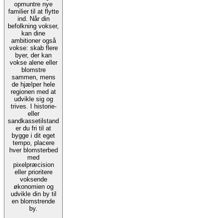
opmuntre nye
familier til at flytte
ind. Når din
befolkning vokser,
kan dine
ambitioner også
vokse: skab flere
byer, der kan
vokse alene eller
blomstre
sammen, mens
de hjælper hele
regionen med at
udvikle sig og
trives. I historie-
eller
sandkassetilstand
er du fri til at
bygge i dit eget
tempo, placere
hver blomsterbed
med
pixelpræcision
eller prioritere
voksende
økonomien og
udvikle din by til
en blomstrende
by.