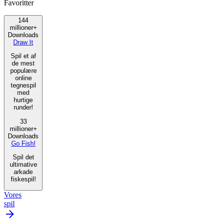
Favoritter
144
millioner+
Downloads
Draw It
Spil et af
de mest
populære
online
tegnespil
med
hurtige
runder!
33
millioner+
Downloads
Go Fish!
Spil det
ultimative
arkade
fiskespil!
Vores
spil