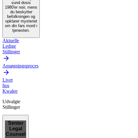
sund dosis
1980'er noir, mens
du beskytter
befolkningen og
opklarer mysteriet
om din fars mord i
tjenesten.
Aktuelle
Ledige
Stillinger
Ansøgningsproces
Livet
hos
Kwalee
Udvalgte
Stillinger
Senior
Legal
Counsel