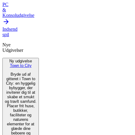
PC
&
Konsoludgivelse
Indsend
spil
Nye
Udgivelser
Ny udgivelse
Town to City
Bryde ud af
gitteret i Town to
City: en hyggelig
bybygger, der
inviterer dig til at
skabe et smukt
og travlt samfund.
Placer frit huse,
butikker,
faciliteter og
naturens
elementer for at
glæde dine
beboere og