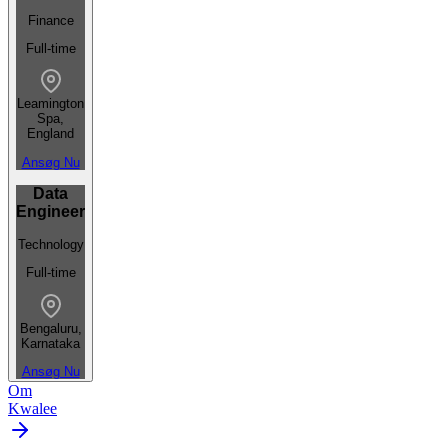
Finance
Full-time
Leamington
Spa,
England
Ansøg Nu
Data
Engineer
Technology
Full-time
Bengaluru,
Karnataka
Ansøg Nu
Om
Kwalee