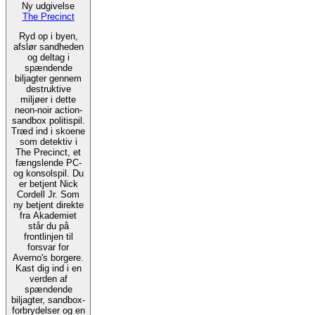
Ny udgivelse
The Precinct
Ryd op i byen,
afslør sandheden
og deltag i
spændende
biljagter gennem
destruktive
miljøer i dette
neon-noir action-
sandbox politispil.
Træd ind i skoene
som detektiv i
The Precinct, et
fængslende PC-
og konsolspil. Du
er betjent Nick
Cordell Jr. Som
ny betjent direkte
fra Akademiet
står du på
frontlinjen til
forsvar for
Averno's borgere.
Kast dig ind i en
verden af
spændende
biljagter, sandbox-
forbrydelser og en