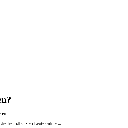
en?
eren!
die freundlichsten Leute online....