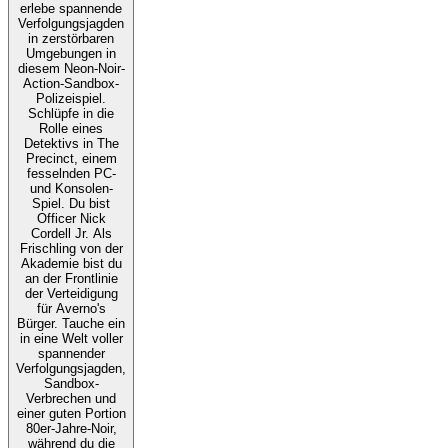
erlebe spannende
Verfolgungsjagden
in zerstörbaren
Umgebungen in
diesem Neon-Noir-
Action-Sandbox-
Polizeispiel.
Schlüpfe in die
Rolle eines
Detektivs in The
Precinct, einem
fesselnden PC-
und Konsolen-
Spiel. Du bist
Officer Nick
Cordell Jr. Als
Frischling von der
Akademie bist du
an der Frontlinie
der Verteidigung
für Averno's
Bürger. Tauche ein
in eine Welt voller
spannender
Verfolgungsjagden,
Sandbox-
Verbrechen und
einer guten Portion
80er-Jahre-Noir,
während du die