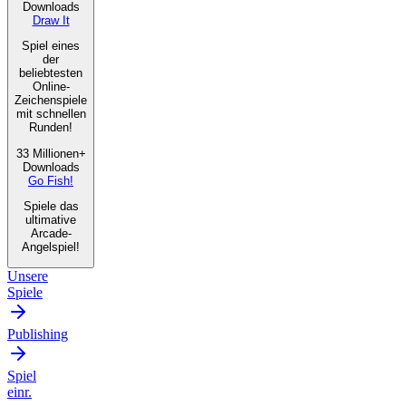
Downloads
Draw It
Spiel eines
der
beliebtesten
Online-
Zeichenspiele
mit schnellen
Runden!
33 Millionen+
Downloads
Go Fish!
Spiele das
ultimative
Arcade-
Angelspiel!
Unsere
Spiele
Publishing
Spiel
einr.