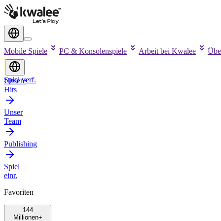
Mobile Spiele
PC & Konsolenspiele
Arbeit bei Kwalee
Übe
Spiel verf.
Unsere
Hits
Unser
Team
Publishing
Spiel
einr.
Favoriten
144
Millionen+