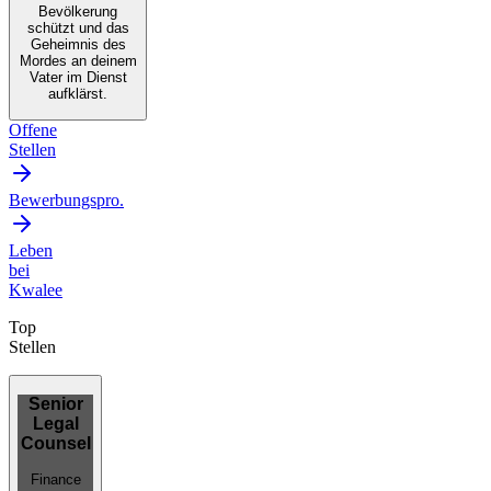
Bevölkerung
schützt und das
Geheimnis des
Mordes an deinem
Vater im Dienst
aufklärst.
Offene
Stellen
Bewerbungspro.
Leben
bei
Kwalee
Top
Stellen
Senior
Legal
Counsel
Finance