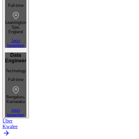
Full-time
Leamington
Spa,
England
Jetzt
bewerben
Data
Engineer
Technology
Full-time
Bengaluru,
Karnataka
Jetzt
bewerben
Über
Kwalee